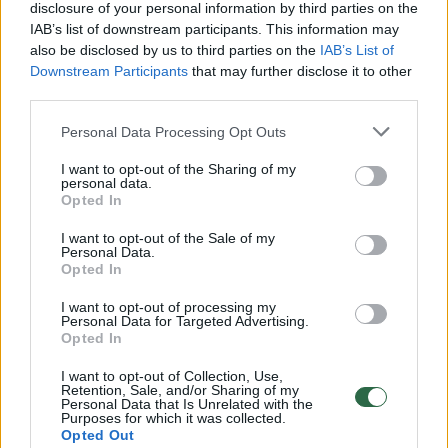
disclosure of your personal information by third parties on the
IAB’s list of downstream participants. This information may
00:00:30
Vaizdai iš tragiškos avarijos Vilniaus r.: dviejų moterų ir
also be disclosed by us to third parties on the
IAB’s List of
vaiko gyvybių išgelbėti nepavyko
Downstream Participants
that may further disclose it to other
third parties.
Žinios
|
Lietuvos diena
Personal Data Processing Opt Outs
00:00:57
Savaitės vidurys nusimato karštas: temperatūra kils iki
I want to opt-out of the Sharing of my
personal data.
32 laipsnių šilumos
Opted In
Žinios
|
Orai
I want to opt-out of the Sale of my
Personal Data.
Opted In
00:00:59
Nufilmavo, kaip patvino Vilniaus Vakarinis aplinkkelis:
I want to opt-out of processing my
vaizdas pribloškia
Personal Data for Targeted Advertising.
Opted In
Žinios
|
Lietuvos diena
I want to opt-out of Collection, Use,
Retention, Sale, and/or Sharing of my
Personal Data that Is Unrelated with the
00:00:55
Purposes for which it was collected.
Avarija Vilniuje: į stotelę įsirėžęs automobilis sužalojo
Opted Out
dvi moteris