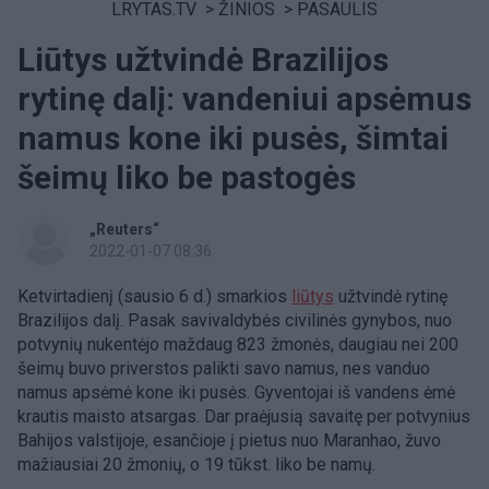
LRYTAS.TV
>
ŽINIOS
>
PASAULIS
Liūtys užtvindė Brazilijos
rytinę dalį: vandeniui apsėmus
namus kone iki pusės, šimtai
šeimų liko be pastogės
„Reuters“
2022-01-07 08:36
Ketvirtadienį (sausio 6 d.) smarkios
liūtys
užtvindė rytinę
Brazilijos dalį. Pasak savivaldybės civilinės gynybos, nuo
potvynių nukentėjo maždaug 823 žmonės, daugiau nei 200
šeimų buvo priverstos palikti savo namus, nes vanduo
namus apsėmė kone iki pusės. Gyventojai iš vandens ėmė
krautis maisto atsargas. Dar praėjusią savaitę per potvynius
Bahijos valstijoje, esančioje į pietus nuo Maranhao, žuvo
mažiausiai 20 žmonių, o 19 tūkst. liko be namų.