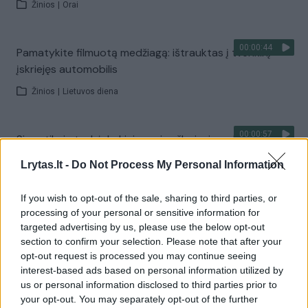
Žinios
|
Orai
00:00:44
Pamatykite filmuotą medžiagą: ištrauktas į tvenkinį
įskriejęs automobilis
Žinios
|
Lietuvos diena
00:00:57
Sinoptikai atsakė, kokiais orais užbaigsime darbo
savaitę: karščiai atsitrauks
Lrytas.lt -
Do Not Process My Personal Information
Žinios
|
Orai
If you wish to opt-out of the sale, sharing to third parties, or
processing of your personal or sensitive information for
Visi įrašai
targeted advertising by us, please use the below opt-out
section to confirm your selection. Please note that after your
opt-out request is processed you may continue seeing
interest-based ads based on personal information utilized by
Žiūrimiausi įrašai
us or personal information disclosed to third parties prior to
your opt-out. You may separately opt-out of the further