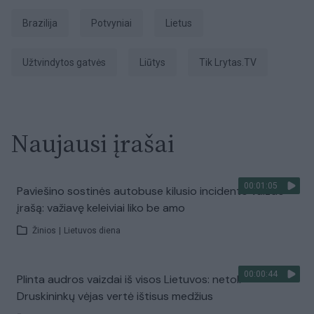
Brazilija
potvyniai
Lietus
užtvindytos gatvės
liūtys
tik Lrytas.TV
Naujausi įrašai
00:01:05
Paviešino sostinės autobuse kilusio incidento vaizdo
įrašą: važiavę keleiviai liko be amo
Žinios
|
Lietuvos diena
00:00:44
Plinta audros vaizdai iš visos Lietuvos: netoli
Druskininkų vėjas vertė ištisus medžius