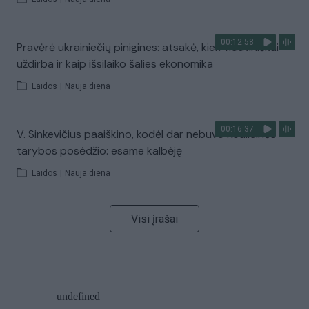
00:12:58
Pravėrė ukrainiečių pinigines: atsakė, kiek vidutiniškai
uždirba ir kaip išsilaiko šalies ekonomika
Laidos
|
Nauja diena
00:16:37
V. Sinkevičius paaiškino, kodėl dar nebuvo Koalicinės
tarybos posėdžio: esame kalbėję
Laidos
|
Nauja diena
Visi įrašai