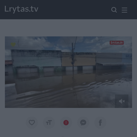
Paremkite Ukrainą