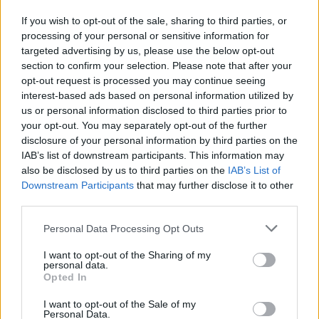
Dėl rekordiškai žemo Dunojaus vandens lygio –
griežtos priemonės Vengrijoje: turistai įtūžę
If you wish to opt-out of the sale, sharing to third parties, or
processing of your personal or sensitive information for
Žinios
|
Pasaulis
targeted advertising by us, please use the below opt-out
section to confirm your selection. Please note that after your
opt-out request is processed you may continue seeing
00:04:00
Kuprines pasvėrę specialistai įspėja apie pavojingą
interest-based ads based on personal information utilized by
įprotį: tą daro daugiau nei pusė pradinukų
us or personal information disclosed to third parties prior to
your opt-out. You may separately opt-out of the further
Žinios
|
Lietuvos diena
disclosure of your personal information by third parties on the
IAB’s list of downstream participants. This information may
also be disclosed by us to third parties on the
IAB’s List of
Visi įrašai
Downstream Participants
that may further disclose it to other
third parties.
Personal Data Processing Opt Outs
Žiūrimiausi įrašai
I want to opt-out of the Sharing of my
personal data.
Opted In
00:00:30
Vaizdai iš tragiškos avarijos Vilniaus r.: dviejų moterų ir
I want to opt-out of the Sale of my
Personal Data.
vaiko gyvybių išgelbėti nepavyko