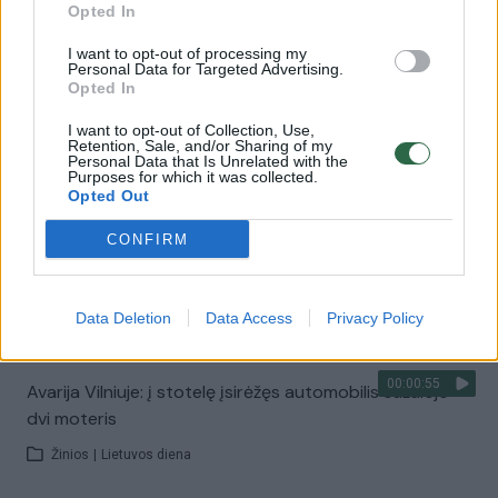
Opted In
Žinios
|
Lietuvos diena
I want to opt-out of processing my
Personal Data for Targeted Advertising.
Opted In
00:00:57
Savaitės vidurys nusimato karštas: temperatūra kils iki
I want to opt-out of Collection, Use,
32 laipsnių šilumos
Retention, Sale, and/or Sharing of my
Personal Data that Is Unrelated with the
Žinios
|
Orai
Purposes for which it was collected.
Opted Out
CONFIRM
00:00:59
Nufilmavo, kaip patvino Vilniaus Vakarinis aplinkkelis:
vaizdas pribloškia
Žinios
|
Lietuvos diena
Data Deletion
Data Access
Privacy Policy
00:00:55
Avarija Vilniuje: į stotelę įsirėžęs automobilis sužalojo
dvi moteris
Žinios
|
Lietuvos diena