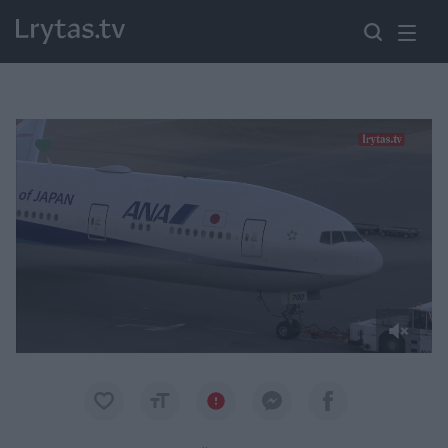
Paremkite Ukrainą