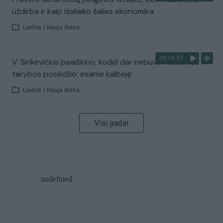
uždirba ir kaip išsilaiko šalies ekonomika
Laidos
|
Nauja diena
00:16:37
V. Sinkevičius paaiškino, kodėl dar nebuvo Koalicinės
tarybos posėdžio: esame kalbėję
Laidos
|
Nauja diena
Visi įrašai