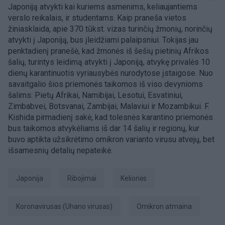
Japoniją atvykti kai kuriems asmenims, keliaujantiems
verslo reikalais, ir studentams. Kaip praneša vietos
žiniasklaida, apie 370 tūkst. vizas turinčių žmonių, norinčių
atvykti į Japoniją, bus įleidžiami palaipsniui. Tokijas jau
penktadienį pranešė, kad žmonės iš šešių pietinių Afrikos
šalių, turintys leidimą atvykti į Japoniją, atvykę privalės 10
dienų karantinuotis vyriausybės nurodytose įstaigose. Nuo
savaitgalio šios priemonės taikomos iš viso devynioms
šalims: Pietų Afrikai, Namibijai, Lesotui, Esvatiniui,
Zimbabvei, Botsvanai, Zambijai, Malaviui ir Mozambikui. F.
Kishida pirmadienį sakė, kad tolesnės karantino priemonės
bus taikomos atvykėliams iš dar 14 šalių ir regionų, kur
buvo aptikta užsikrėtimo omikron varianto virusu atvejų, bet
išsamesnių detalių nepateikė.
Japonija
ribojimai
Kelionės
koronavirusas (Uhano virusas)
Omikron atmaina