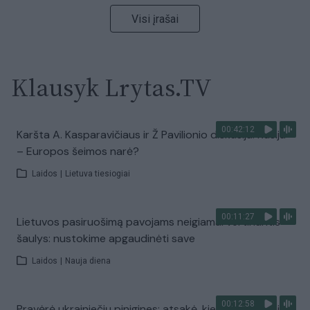
Visi įrašai
Klausyk Lrytas.TV
00:42:12
Karšta A. Kasparavičiaus ir Ž Pavilionio diskusija: Rusija
– Europos šeimos narė?
Laidos
|
Lietuva tiesiogiai
00:11:27
Lietuvos pasiruošimą pavojams neigiamai vertinantis
šaulys: nustokime apgaudinėti save
Laidos
|
Nauja diena
00:12:58
Pravėrė ukrainiečių pinigines: atsakė, kiek vidutiniškai