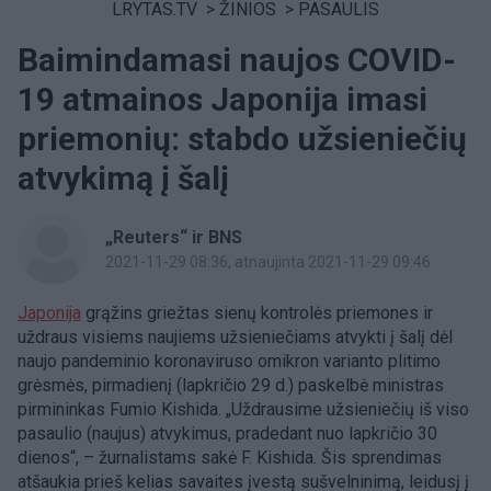
LRYTAS.TV
>
ŽINIOS
>
PASAULIS
Baimindamasi naujos COVID-
19 atmainos Japonija imasi
priemonių: stabdo užsieniečių
atvykimą į šalį
„Reuters“ ir BNS
2021-11-29 08:36
, atnaujinta 2021-11-29 09:46
Japonija
grąžins griežtas sienų kontrolės priemones ir
uždraus visiems naujiems užsieniečiams atvykti į šalį dėl
naujo pandeminio koronaviruso omikron varianto plitimo
grėsmės, pirmadienį (lapkričio 29 d.) paskelbė ministras
pirmininkas Fumio Kishida. „Uždrausime užsieniečių iš viso
pasaulio (naujus) atvykimus, pradedant nuo lapkričio 30
dienos“, – žurnalistams sakė F. Kishida. Šis sprendimas
atšaukia prieš kelias savaites įvestą sušvelninimą, leidusį į