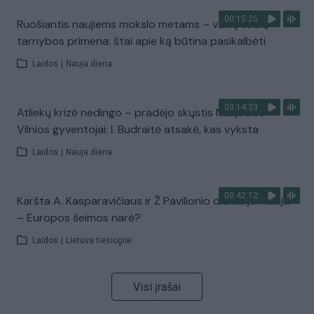
00:15:25
Ruošiantis naujiems mokslo metams – vaikų teisių
tarnybos primena: štai apie ką būtina pasikalbėti
Laidos
|
Nauja diena
00:14:33
Atliekų krizė nedingo – pradėjo skųstis Naujosios
Vilnios gyventojai: I. Budraitė atsakė, kas vyksta
Laidos
|
Nauja diena
00:42:12
Karšta A. Kasparavičiaus ir Ž Pavilionio diskusija: Rusija
– Europos šeimos narė?
Laidos
|
Lietuva tiesiogiai
Visi įrašai