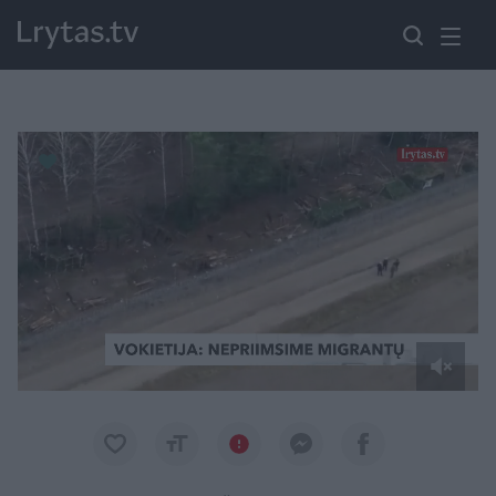
Paremkite Ukrainą