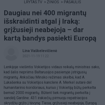
LRYTAS.TV
>
ŽINIOS
>
PASAULIS
Daugiau nei 400 migrantų
išskraidinti atgal į Iraką:
grįžusieji neabejoja – dar
kartą bandys pasiekti Europą
Lina Vaškelevičienė
2021-11-19 11:22
Lenkijoje viešintis Vokietijos vidaus reikalų ministras sako,
kad šalis nepriims Baltarusijos pasienyje įstrigusių
migrantų. Anksčiau Minsko režimas skelbė, kad A.
Lukašenka su Vokietijos kanclere A. Merkel sutarė dėl
humanitarinio koridoriaus, kuriuo į Vokietiją būtų perkelta
bemaž 2000 migrantų. Būtent tiek migrantų perkelta į
sandėlį Gardine. 431 irakiečių pirmuoju repatriacijos
skrydžiu grįžo į tėvynę. Tiesa, grįžusieji neabejoja, Europą