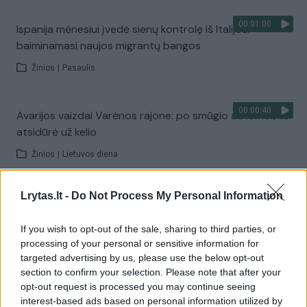
00:01:00
Ispanija mėnesiui įvedė sienų kontrolę iš Italijos:
baiminamasi naujos migrantų bangos
Žinios
|
Pasaulis
00:00:40
Avarijos vaizdai Varėnos rajone: po smūgio automobilis
atsidūrė už kelio
Žinios
|
Lietuvos diena
Lrytas.lt -
Do Not Process My Personal Information
00:01:05
Viduržemio jūra pasiekė rekordą: vanduo įkaito iki 33
laipsnių
If you wish to opt-out of the sale, sharing to third parties, or
Žinios
|
Pasaulis
processing of your personal or sensitive information for
targeted advertising by us, please use the below opt-out
section to confirm your selection. Please note that after your
Visi įrašai
opt-out request is processed you may continue seeing
interest-based ads based on personal information utilized by