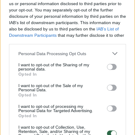
us or personal information disclosed to third parties prior to
your opt-out. You may separately opt-out of the further
Žiūrimiausi įrašai
disclosure of your personal information by third parties on the
IAB’s list of downstream participants. This information may
also be disclosed by us to third parties on the
IAB’s List of
Downstream Participants
that may further disclose it to other
00:00:30
Vaizdai iš tragiškos avarijos Vilniaus r.: dviejų moterų ir
third parties.
vaiko gyvybių išgelbėti nepavyko
Personal Data Processing Opt Outs
Žinios
|
Lietuvos diena
I want to opt-out of the Sharing of my
personal data.
Opted In
00:00:57
Savaitės vidurys nusimato karštas: temperatūra kils iki
32 laipsnių šilumos
I want to opt-out of the Sale of my
Personal Data.
Opted In
Žinios
|
Orai
I want to opt-out of processing my
Personal Data for Targeted Advertising.
00:15:54
Opted In
V. Zalužno pasisakymą laiko bandymu įsitvirtinti
Ukrainos politikoje: jis yra neteisus
I want to opt-out of Collection, Use,
Retention, Sale, and/or Sharing of my
Laidos
|
Nauja diena