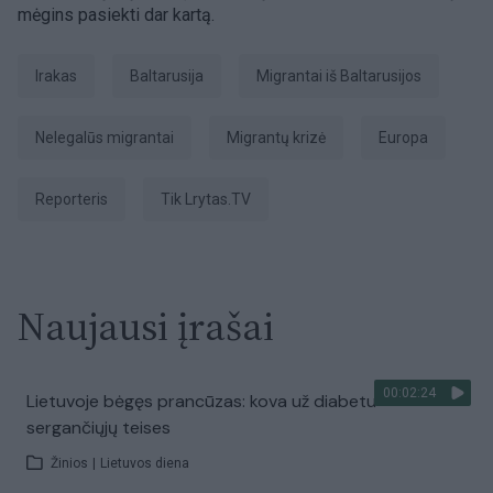
mėgins pasiekti dar kartą.
Irakas
Baltarusija
Migrantai iš Baltarusijos
nelegalūs migrantai
migrantų krizė
Europa
Reporteris
tik Lrytas.TV
Naujausi įrašai
00:02:24
Lietuvoje bėgęs prancūzas: kova už diabetu
sergančiųjų teises
Žinios
|
Lietuvos diena