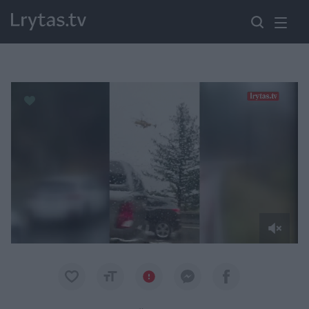
Paremkite Ukrainą