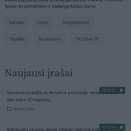
tęsėsi iki pirmadieno ir padengė kelius purvu.
Kanada
liūtys
sraigtasparnis
pagalba
nuošliaužos
tik Lrytas.TV
Naujausi įrašai
00:00:52
Savaitės pradžia su lietumi ir perkūnija: temperatūra
dar sieks 30 laipsnių
Žinios
|
Orai
00:02:04
Baltarusių Orumo diena Vilniuje: dalyviai žygiavo