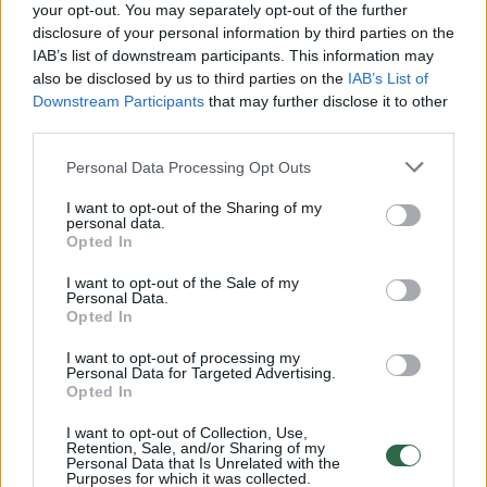
Žiūrimiausi įrašai
your opt-out. You may separately opt-out of the further
disclosure of your personal information by third parties on the
IAB’s list of downstream participants. This information may
also be disclosed by us to third parties on the
IAB’s List of
00:00:30
Vaizdai iš tragiškos avarijos Vilniaus r.: dviejų moterų ir
Downstream Participants
that may further disclose it to other
vaiko gyvybių išgelbėti nepavyko
third parties.
Žinios
|
Lietuvos diena
Personal Data Processing Opt Outs
I want to opt-out of the Sharing of my
personal data.
00:00:57
Savaitės vidurys nusimato karštas: temperatūra kils iki
Opted In
32 laipsnių šilumos
I want to opt-out of the Sale of my
Žinios
|
Orai
Personal Data.
Opted In
I want to opt-out of processing my
00:15:54
V. Zalužno pasisakymą laiko bandymu įsitvirtinti
Personal Data for Targeted Advertising.
Opted In
Ukrainos politikoje: jis yra neteisus
Laidos
I want to opt-out of Collection, Use,
|
Nauja diena
Retention, Sale, and/or Sharing of my
Personal Data that Is Unrelated with the
Purposes for which it was collected.