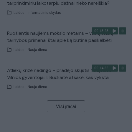
tarprinkiminiu laikotarpiu dažnai nieko nereiškia?
Laidos
|
Informacinis skydas
00:15:25
Ruošiantis naujiems mokslo metams – vaikų teisių
tarnybos primena: štai apie ką būtina pasikalbėti
Laidos
|
Nauja diena
00:14:33
Atliekų krizė nedingo – pradėjo skųstis Naujosios
Vilnios gyventojai: I. Budraitė atsakė, kas vyksta
Laidos
|
Nauja diena
Visi įrašai