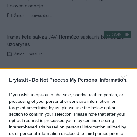
Laisvės eisenoje
Žinios
|
Lietuvos diena
00:03:45
Iranas kelia sąlygą JAV: Hormūzo sąsiauris kol kas liks
uždarytas
Žinios
|
Pasaulis
00:01:44
Rupkalviuose su dalgiais stojo į kovą: paskelbti Metų
Lrytas.lt -
Do Not Process My Personal Information
šienpjoviai
Žinios
|
Lietuvos diena
If you wish to opt-out of the sale, sharing to third parties, or
processing of your personal or sensitive information for
targeted advertising by us, please use the below opt-out
Visi įrašai
section to confirm your selection. Please note that after your
opt-out request is processed you may continue seeing
interest-based ads based on personal information utilized by
us or personal information disclosed to third parties prior to