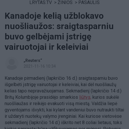
LRYTAS.TV
>
ŽINIOS
>
PASAULIS
Kanadoje kelią užblokavo
nuošliaužos: sraigtasparniu
buvo gelbėjami įstrigę
vairuotojai ir keleiviai
„Reuters“
2021-11-16 10:34
Kanadoje pirmadienį (lapkričio 16 d.) sraigtasparniu buvo
išgelbėti įstrigę vairuotojai ir keleiviai, kai dėl nuošliaužų
kelias tapo nepravažiuojamas. Sekmadienį (lapkričio 14 d.)
Britų Kolumbijoje prasidėjo smarkios
liūtys,
kurios sukėlė
nuošliaužas ir reikėjo evakuoti visą miestą. Valdžia liepė
gyventojams išvykti, kai kylant vandeniui buvo nutraukti tiltai
ir uždaryti nuotekų valymo įrenginiai. Kai kuriose vietovėse
sekmadienį (lapkričio 14 d.) iškrito net 8 coliai lietaus, toks
kiekis paprastai būna užfiksuojamas per mėnesį. Potvynis