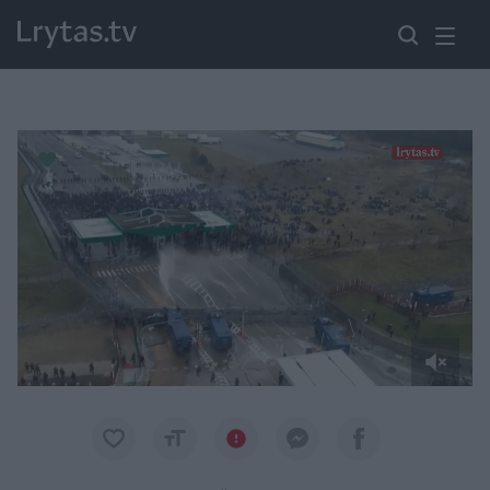
Paremkite Ukrainą