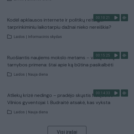
00:10:21
Kodėl apklausos internete ir politikų reitingai
tarprinkiminiu laikotarpiu dažnai nieko nereiškia?
Laidos
|
Informacinis skydas
00:15:25
Ruošiantis naujiems mokslo metams – vaikų teisių
tarnybos primena: štai apie ką būtina pasikalbėti
Laidos
|
Nauja diena
00:14:33
Atliekų krizė nedingo – pradėjo skųstis Naujosios
Vilnios gyventojai: I. Budraitė atsakė, kas vyksta
Laidos
|
Nauja diena
Visi įrašai