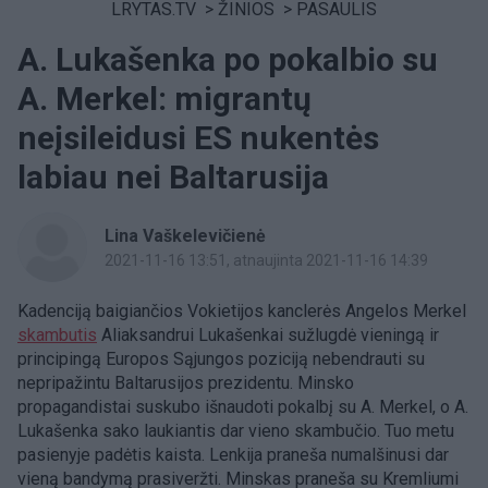
LRYTAS.TV
>
ŽINIOS
>
PASAULIS
A. Lukašenka po pokalbio su
A. Merkel: migrantų
neįsileidusi ES nukentės
labiau nei Baltarusija
Lina Vaškelevičienė
2021-11-16 13:51
, atnaujinta 2021-11-16 14:39
Kadenciją baigiančios Vokietijos kanclerės Angelos Merkel
skambutis
Aliaksandrui Lukašenkai sužlugdė vieningą ir
principingą Europos Sąjungos poziciją nebendrauti su
nepripažintu Baltarusijos prezidentu. Minsko
propagandistai suskubo išnaudoti pokalbį su A. Merkel, o A.
Lukašenka sako laukiantis dar vieno skambučio. Tuo metu
pasienyje padėtis kaista. Lenkija praneša numalšinusi dar
vieną bandymą prasiveržti. Minskas praneša su Kremliumi