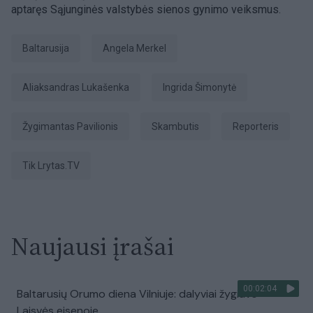
aptaręs Sąjunginės valstybės sienos gynimo veiksmus.
Baltarusija
Angela Merkel
Aliaksandras Lukašenka
Ingrida Šimonytė
Žygimantas Pavilionis
skambutis
Reporteris
tik Lrytas.TV
Naujausi įrašai
00:02:04
Baltarusių Orumo diena Vilniuje: dalyviai žygiavo
Laisvės eisenoje