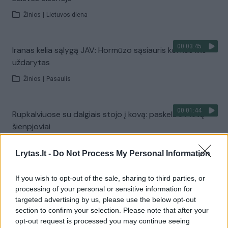
Žinios
|
Lietuvos diena
00:03:45
Iranas kelia sąlygą JAV: Hormūzo sąsiauris kol kas liks
uždarytas
Žinios
|
Pasaulis
00:01:44
Rupkalviuose su dalgiais stojo į kovą: paskelbti Metų
šienpjoviai
Žinios
|
Lietuvos diena
Lrytas.lt -
Do Not Process My Personal Information
00:02:40
Danija stiprina gynybą: kariams teks tarnauti ilgiau
If you wish to opt-out of the sale, sharing to third parties, or
processing of your personal or sensitive information for
Žinios
|
Pasaulis
targeted advertising by us, please use the below opt-out
section to confirm your selection. Please note that after your
opt-out request is processed you may continue seeing