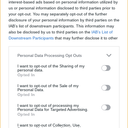
Visi įrašai
interest-based ads based on personal information utilized by
us or personal information disclosed to third parties prior to
your opt-out. You may separately opt-out of the further
disclosure of your personal information by third parties on the
Žiūrimiausi įrašai
IAB’s list of downstream participants. This information may
also be disclosed by us to third parties on the
IAB’s List of
Downstream Participants
that may further disclose it to other
third parties.
00:00:30
Vaizdai iš tragiškos avarijos Vilniaus r.: dviejų moterų ir
vaiko gyvybių išgelbėti nepavyko
Personal Data Processing Opt Outs
Žinios
|
Lietuvos diena
I want to opt-out of the Sharing of my
personal data.
Opted In
00:00:57
Savaitės vidurys nusimato karštas: temperatūra kils iki
I want to opt-out of the Sale of my
Personal Data.
32 laipsnių šilumos
Opted In
Žinios
|
Orai
I want to opt-out of processing my
Personal Data for Targeted Advertising.
Opted In
00:15:54
V. Zalužno pasisakymą laiko bandymu įsitvirtinti
I want to opt-out of Collection, Use,
Ukrainos politikoje: jis yra neteisus