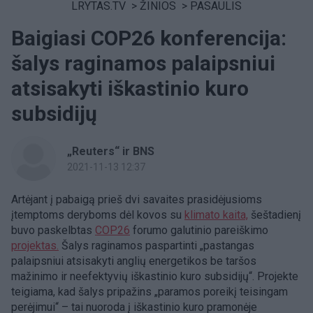
LRYTAS.TV
>
ŽINIOS
>
PASAULIS
Baigiasi COP26 konferencija:
šalys raginamos palaipsniui
atsisakyti iškastinio kuro
subsidijų
„Reuters“ ir BNS
2021-11-13 12:37
Artėjant į pabaigą prieš dvi savaites prasidėjusioms
įtemptoms deryboms dėl kovos su
klimato kaita,
šeštadienį
buvo paskelbtas
COP26
forumo galutinio pareiškimo
projektas.
Šalys raginamos paspartinti „pastangas
palaipsniui atsisakyti anglių energetikos be taršos
mažinimo ir neefektyvių iškastinio kuro subsidijų“. Projekte
teigiama, kad šalys pripažins „paramos poreikį teisingam
perėjimui“ – tai nuoroda į iškastinio kuro pramonėje