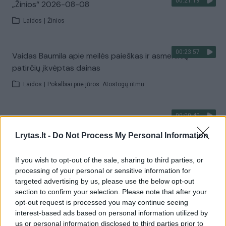
00:21:19
„Žinios“ 2026-08-08
Laidos
|
Žinios
00:23:57
Vaidas Baumila apie meilės paieškas ir asmeninių
patirčių įkvėptas dainas
Laidos
|
Pokalbiai prie jūros. Atostogų ritmu
00:00:40
Dronai Vokietijoje kelia vis daugiau klausimų: du
pastebėti virš karinės bazės
Lrytas.lt -
Do Not Process My Personal Information
Žinios
|
Pasaulis
If you wish to opt-out of the sale, sharing to third parties, or
processing of your personal or sensitive information for
Visi įrašai
targeted advertising by us, please use the below opt-out
section to confirm your selection. Please note that after your
opt-out request is processed you may continue seeing
interest-based ads based on personal information utilized by
us or personal information disclosed to third parties prior to