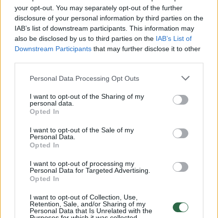
Žiūrimiausi įrašai
your opt-out. You may separately opt-out of the further
disclosure of your personal information by third parties on the
IAB’s list of downstream participants. This information may
00:00:30
Vaizdai iš tragiškos avarijos Vilniaus r.: dviejų moterų ir
also be disclosed by us to third parties on the
IAB’s List of
vaiko gyvybių išgelbėti nepavyko
Downstream Participants
that may further disclose it to other
third parties.
Žinios
|
Lietuvos diena
Personal Data Processing Opt Outs
I want to opt-out of the Sharing of my
00:00:57
Savaitės vidurys nusimato karštas: temperatūra kils iki
personal data.
32 laipsnių šilumos
Opted In
Žinios
|
Orai
I want to opt-out of the Sale of my
Personal Data.
Opted In
00:15:54
V. Zalužno pasisakymą laiko bandymu įsitvirtinti
I want to opt-out of processing my
Personal Data for Targeted Advertising.
Ukrainos politikoje: jis yra neteisus
Opted In
Laidos
|
Nauja diena
I want to opt-out of Collection, Use,
Retention, Sale, and/or Sharing of my
Personal Data that Is Unrelated with the
Purposes for which it was collected.