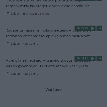
Kodėl apklausos internete ir politikų reitingai
tarprinkiminiu laikotarpiu dažnai nieko nereiškia?
Laidos
|
Informacinis skydas
00:15:25
Ruošiantis naujiems mokslo metams – vaikų teisių
tarnybos primena: štai apie ką būtina pasikalbėti
Laidos
|
Nauja diena
00:14:33
Atliekų krizė nedingo – pradėjo skųstis Naujosios
Vilnios gyventojai: I. Budraitė atsakė, kas vyksta
Laidos
|
Nauja diena
Visi įrašai