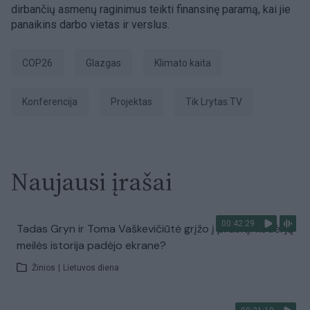
dirbančių asmenų raginimus teikti finansinę paramą, kai jie
panaikins darbo vietas ir verslus.
COP26
Glazgas
klimato kaita
konferencija
Projektas
tik Lrytas.TV
Naujausi įrašai
00:42:29
Tadas Gryn ir Toma Vaškevičiūtė grįžo į praeitį: kodėl jų
meilės istorija padėjo ekrane?
Žinios
|
Lietuvos diena