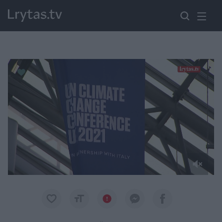
Paremkite Ukrainą