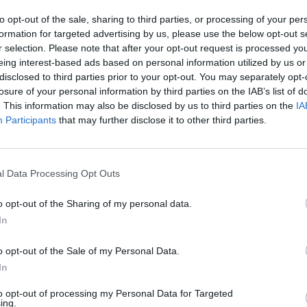
sti daugiau sankcijų Minsko režimui.
aut
to opt-out of the sale, sharing to third parties, or processing of your per
formation for targeted advertising by us, please use the below opt-out s
r selection. Please note that after your opt-out request is processed y
ntai iš Baltarusijos
nelegalūs migrantai
eing interest-based ads based on personal information utilized by us or
disclosed to third parties prior to your opt-out. You may separately opt-
s Komisija (EK)
Reporteris
tik Lrytas.TV
losure of your personal information by third parties on the IAB’s list of
. This information may also be disclosed by us to third parties on the
IA
Participants
that may further disclose it to other third parties.
Visi įrašai
l Data Processing Opt Outs
o opt-out of the Sharing of my personal data.
0:57
00:42:12
aigsime
Karšta A. Kasparavičiaus ir Ž Pavilionio
In
diskusija: Rusija – Europos šeimos narė?
o opt-out of the Sale of my Personal Data.
Laidos
|
Lietuva tiesiogiai
In
to opt-out of processing my Personal Data for Targeted
2:33
00:04:00
dens
Kuprines pasvėrę specialistai įspėja apie
ing.