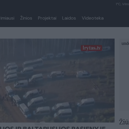
1°C, Viln
rimiausi
Žinios
Projektai
Laidos
Videoteka
Žiū