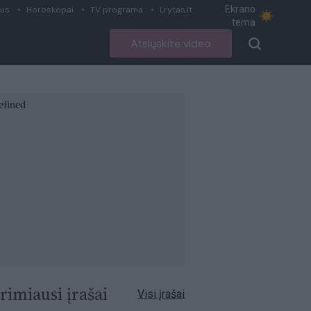
Ekrano
ius
Horoskopai
TV programa
Lrytas.lt
tema
Atsiųskite video
rimiausi įrašai
Visi įrašai