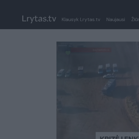
Klausyk Lrytas.tv
Naujausi
Žiū
Paremkite Ukrainą