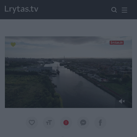
Paremkite Ukrainą