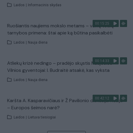
Laidos
|
Informacinis skydas
00:15:25
Ruošiantis naujiems mokslo metams – vaikų teisių
tarnybos primena: štai apie ką būtina pasikalbėti
Laidos
|
Nauja diena
00:14:33
Atliekų krizė nedingo – pradėjo skųstis Naujosios
Vilnios gyventojai: I. Budraitė atsakė, kas vyksta
Laidos
|
Nauja diena
00:42:12
Karšta A. Kasparavičiaus ir Ž Pavilionio diskusija: Rusija
– Europos šeimos narė?
Laidos
|
Lietuva tiesiogiai