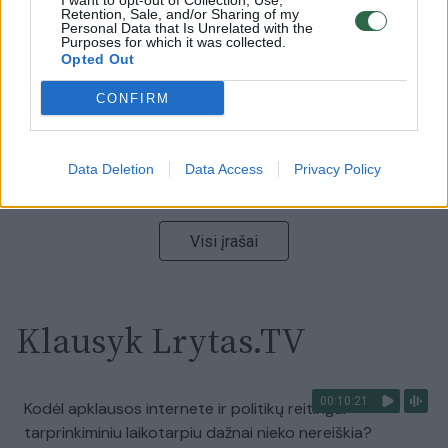
I want to opt-out of Collection, Use,
vaizdas pribloškia
Retention, Sale, and/or Sharing of my
Personal Data that Is Unrelated with the
Purposes for which it was collected.
Žinios
|
Lietuvos diena
Opted Out
CONFIRM
00:15:54
V. Zalužno pasisakymą laiko bandymu įsitvirtinti
Ukrainos politikoje: jis yra neteisus
Data Deletion
Data Access
Privacy Policy
Laidos
|
Nauja diena
Visi įrašai
Klausyk Lrytas.TV
00:10:21
Kodėl apklausos internete ir politikų reitingai
tarprinkiminiu laikotarpiu dažnai nieko nereiškia?