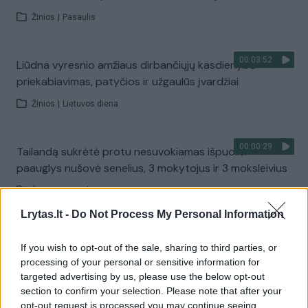
Žinios
|
Pasaulis
00:03:52
Liūdna vyresnio amžiaus dirbančiųjų kasdienybė –
priekabiavimas, patyčios ir užgaulūs įvardžiai
Žinios
|
Lietuvos diena
00:00:29
Tailandą sukrėtė protu nesuvokiamas išpuolis:
paauglys nušovė senelius, 3 mokytojus ir 3 moksleivius
Žinios
|
Pasaulis
Lrytas.lt -
Do Not Process My Personal Information
00:02:08
Aukštaitijos pučiamųjų orkestras Nyderlanduose
If you wish to opt-out of the sale, sharing to third parties, or
apgynė čempionų vardą
processing of your personal or sensitive information for
targeted advertising by us, please use the below opt-out
Žinios
|
Lietuvos diena
section to confirm your selection. Please note that after your
opt-out request is processed you may continue seeing