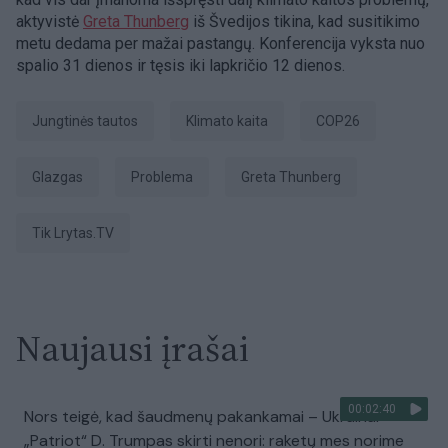
aktyvistė
Greta Thunberg
iš Švedijos tikina, kad susitikimo
metu dedama per mažai pastangų. Konferencija vyksta nuo
spalio 31 dienos ir tęsis iki lapkričio 12 dienos.
Jungtinės tautos
klimato kaita
COP26
Glazgas
problema
Greta Thunberg
tik Lrytas.TV
Naujausi įrašai
00:02:40
Nors teigė, kad šaudmenų pakankamai – Ukrainai
„Patriot“ D. Trumpas skirti nenori: raketų mes norime