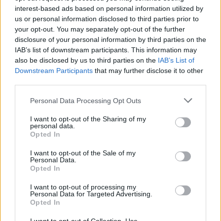
interest-based ads based on personal information utilized by
Visi įrašai
us or personal information disclosed to third parties prior to
your opt-out. You may separately opt-out of the further
disclosure of your personal information by third parties on the
IAB’s list of downstream participants. This information may
Žiūrimiausi įrašai
also be disclosed by us to third parties on the
IAB’s List of
Downstream Participants
that may further disclose it to other
third parties.
00:00:30
Vaizdai iš tragiškos avarijos Vilniaus r.: dviejų moterų ir
Personal Data Processing Opt Outs
vaiko gyvybių išgelbėti nepavyko
I want to opt-out of the Sharing of my
Žinios
|
Lietuvos diena
personal data.
Opted In
00:00:57
I want to opt-out of the Sale of my
Savaitės vidurys nusimato karštas: temperatūra kils iki
Personal Data.
32 laipsnių šilumos
Opted In
Žinios
|
Orai
I want to opt-out of processing my
Personal Data for Targeted Advertising.
Opted In
00:00:59
Nufilmavo, kaip patvino Vilniaus Vakarinis aplinkkelis: