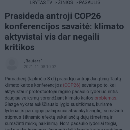
LRYTAS.TV
>
ŽINIOS
>
PASAULIS
Prasideda antroji COP26
konferencijos savaitė: klimato
aktyvistai vis dar negaili
kritikos
„Reuters“
2021-11-08 10:02
Pirmadienį (lapkričio 8 d.) prasidėjo antroji Jungtinių Tautų
klimato kaitos konferencijos
(COP26)
savaitė po to, kai
aktyvistai ir protestuotojai ragino pasaulio lyderius imtis
daugiau veiksmų sprendžiant klimato kaitos
problemas.
Glazge vyksta aukščiausio lygio susitikimas, kuriame
lyderiai įsipareigojo palaipsniui atsisakyti anglių, sumažinti
stipraus šiltnamio efektą sukeliančių dujų išmetimą ir
sumažinti miškų naikinimą. Nors pasaulio lyderiai teigia,
kad vis dar įmanoma išspręsti dalį klimato kaitos problemų,