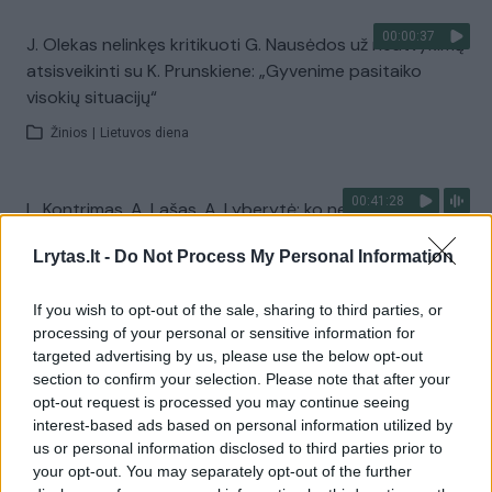
00:00:37
J. Olekas nelinkęs kritikuoti G. Nausėdos už neatvykimą
atsisveikinti su K. Prunskiene: „Gyvenime pasitaiko
visokių situacijų“
Žinios
|
Lietuvos diena
00:41:28
L. Kontrimas, A. Lašas, A. Lyberytė: ko nesupranta
Mindaugas Sinkevičius?
Lrytas.lt -
Do Not Process My Personal Information
Laidos
|
Lietuva tiesiogiai
If you wish to opt-out of the sale, sharing to third parties, or
processing of your personal or sensitive information for
Visi įrašai
targeted advertising by us, please use the below opt-out
section to confirm your selection. Please note that after your
opt-out request is processed you may continue seeing
interest-based ads based on personal information utilized by
Žiūrimiausi įrašai
us or personal information disclosed to third parties prior to
your opt-out. You may separately opt-out of the further