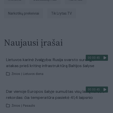
narkotikų prekeiviai
tik Lrytas.TV
Naujausi įrašai
00:00:45
Lietuvos karinė žvalgyba: Rusija svarsto surengti
atakas prieš kritinę infrastruktūrą Baltijos šalyse
Žinios
|
Lietuvos diena
00:00:45
Dar vienoje Europos šalyje sumuštas visų laikų karščio
rekordas: čia temperatūra pasiekė 41,4 laipsnio
Žinios
|
Pasaulis