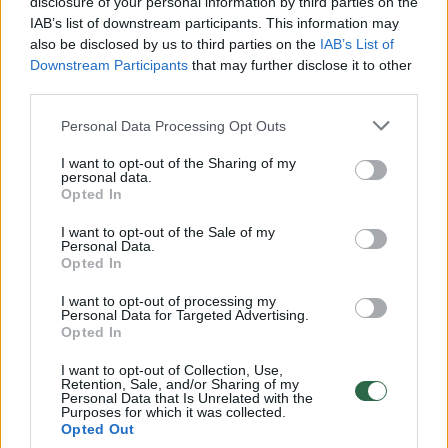
disclosure of your personal information by third parties on the
IAB’s list of downstream participants. This information may
00:00:49
Pateikė daugiau detalių apie iš tėvų paimtus šešis
also be disclosed by us to third parties on the
IAB’s List of
vaikus: jiems kilusi grėsmė
Downstream Participants
that may further disclose it to other
third parties.
Žinios
|
Lietuvos diena
Personal Data Processing Opt Outs
00:00:30
Vaizdai iš tragiškos avarijos Vilniaus r.: dviejų moterų ir
I want to opt-out of the Sharing of my
personal data.
vaiko gyvybių išgelbėti nepavyko
Opted In
Žinios
|
Lietuvos diena
I want to opt-out of the Sale of my
Personal Data.
Opted In
00:00:59
Nufilmavo, kaip patvino Vilniaus Vakarinis aplinkkelis:
I want to opt-out of processing my
vaizdas pribloškia
Personal Data for Targeted Advertising.
Opted In
Žinios
|
Lietuvos diena
I want to opt-out of Collection, Use,
Retention, Sale, and/or Sharing of my
Personal Data that Is Unrelated with the
00:02:01
„Pagarba pirmajai premjerei“: pasidalijo jautriais
Purposes for which it was collected.
Opted Out
prisiminimais apie Kazimierą Prunskienę