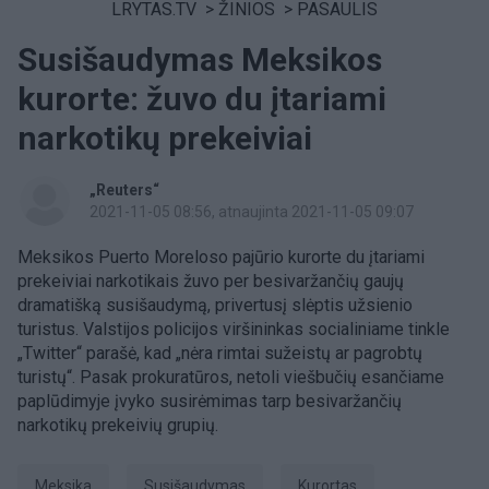
LRYTAS.TV
>
ŽINIOS
>
PASAULIS
Susišaudymas Meksikos
kurorte: žuvo du įtariami
narkotikų prekeiviai
„Reuters“
2021-11-05 08:56
, atnaujinta 2021-11-05 09:07
Meksikos Puerto Moreloso pajūrio kurorte du įtariami
prekeiviai narkotikais žuvo per besivaržančių gaujų
dramatišką susišaudymą, privertusį slėptis užsienio
turistus. Valstijos policijos viršininkas socialiniame tinkle
„Twitter“ parašė, kad „nėra rimtai sužeistų ar pagrobtų
turistų“. Pasak prokuratūros, netoli viešbučių esančiame
paplūdimyje įvyko susirėmimas tarp besivaržančių
narkotikų prekeivių grupių.
Meksika
susišaudymas
kurortas