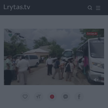
Paremkite Ukrainą