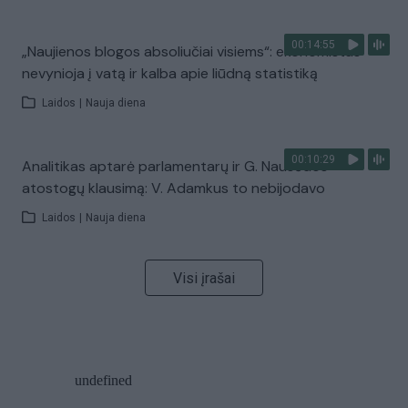
00:14:55
„Naujienos blogos absoliučiai visiems“: ekonomistas
nevynioja į vatą ir kalba apie liūdną statistiką
Laidos
|
Nauja diena
00:10:29
Analitikas aptarė parlamentarų ir G. Nausėdos
atostogų klausimą: V. Adamkus to nebijodavo
Laidos
|
Nauja diena
Visi įrašai