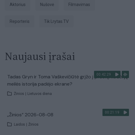
aktorius
nušovė
filmavimas
Reporteris
tik Lrytas.TV
Naujausi įrašai
00:42:29
Tadas Gryn ir Toma Vaškevičiūtė grįžo į praeitį: kodėl jų
meilės istorija padėjo ekrane?
Žinios
|
Lietuvos diena
00:21:19
„Žinios“ 2026-08-08
Laidos
|
Žinios