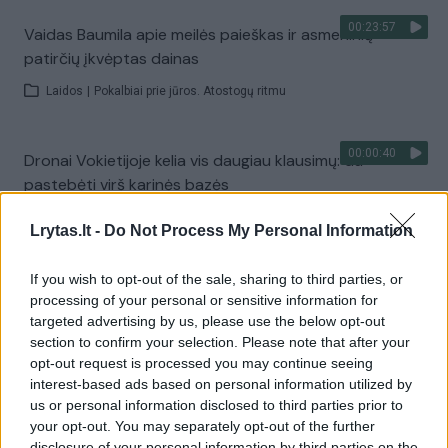
00:23:57
Vaidas Baumila apie meilės paieškas ir asmeninių
patirčių įkvėptas dainas
Laidos
|
Pokalbiai prie jūros. Atostogų ritmu
00:00:40
Dronai Vokietijoje kelia vis daugiau klausimų: du
pastebėti virš karinės bazės
Žinios
|
Pasaulis
Lrytas.lt -
Do Not Process My Personal Information
If you wish to opt-out of the sale, sharing to third parties, or
Visi įrašai
processing of your personal or sensitive information for
targeted advertising by us, please use the below opt-out
section to confirm your selection. Please note that after your
opt-out request is processed you may continue seeing
Žiūrimiausi įrašai
interest-based ads based on personal information utilized by
us or personal information disclosed to third parties prior to
your opt-out. You may separately opt-out of the further
00:00:30
disclosure of your personal information by third parties on the