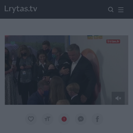
Paremkite Ukrainą