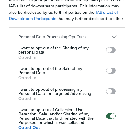
Vaizdai iš tragiškos avarijos Vilniaus r.: dviejų moterų ir
IAB’s list of downstream participants. This information may
vaiko gyvybių išgelbėti nepavyko
also be disclosed by us to third parties on the
IAB’s List of
Žinios
|
Lietuvos diena
Downstream Participants
that may further disclose it to other
third parties.
00:00:57
Personal Data Processing Opt Outs
Savaitės vidurys nusimato karštas: temperatūra kils iki
32 laipsnių šilumos
I want to opt-out of the Sharing of my
personal data.
Žinios
|
Orai
Opted In
I want to opt-out of the Sale of my
Personal Data.
00:15:54
V. Zalužno pasisakymą laiko bandymu įsitvirtinti
Opted In
Ukrainos politikoje: jis yra neteisus
I want to opt-out of processing my
Laidos
Personal Data for Targeted Advertising.
|
Nauja diena
Opted In
I want to opt-out of Collection, Use,
00:05:25
K. Prunskienės brolis prisiminė jaudinančią akimirką
Retention, Sale, and/or Sharing of my
Personal Data that Is Unrelated with the
prieš mirtį: „Tai buvo simbolinis mūsų pagerbimo
Purposes for which it was collected.
ženklas“
Opted Out