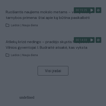
00:15:25
Ruošiantis naujiems mokslo metams – vaikų teisių
tarnybos primena: štai apie ką būtina pasikalbėti
Laidos
|
Nauja diena
00:14:33
Atliekų krizė nedingo – pradėjo skųstis Naujosios
Vilnios gyventojai: I. Budraitė atsakė, kas vyksta
Laidos
|
Nauja diena
Visi įrašai