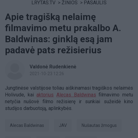
LRYTAS.TV
>
ŽINIOS
>
PASAULIS
Apie tragišką nelaimę
filmavimo metu prakalbo A.
Baldwinas: ginklą esą jam
padavė pats režisierius
Valdonė Rudenkienė
2021-10-23 12:26
Jungtinėse valstijose toliau aiškinamasi tragiškos nelaimės
Holivude, kai
aktorius
Alecas Baldwinas
filmavimo metu
netyčia nušovė filmo režisierę ir sunkiai sužeidė kino
studijos darbuotoją, aplinkybės.
Alecas Baldwinas
JAV
nušautas žmogus