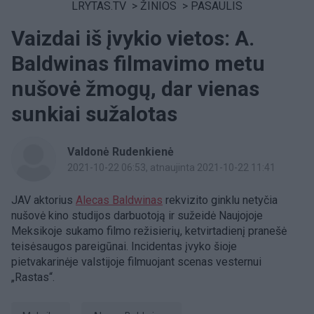
LRYTAS.TV
>
ŽINIOS
>
PASAULIS
Vaizdai iš įvykio vietos: A.
Baldwinas filmavimo metu
nušovė žmogų, dar vienas
sunkiai sužalotas
Valdonė Rudenkienė
2021-10-22 06:53
, atnaujinta 2021-10-22 11:41
JAV aktorius
Alecas Baldwinas
rekvizito ginklu netyčia
nušovė kino studijos darbuotoją ir sužeidė Naujojoje
Meksikoje sukamo filmo režisierių, ketvirtadienį pranešė
teisėsaugos pareigūnai. Incidentas įvyko šioje
pietvakarinėje valstijoje filmuojant scenas vesternui
„Rastas“.