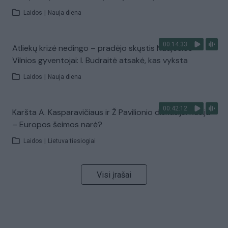
Laidos
|
Nauja diena
00:14:33
Atliekų krizė nedingo – pradėjo skųstis Naujosios
Vilnios gyventojai: I. Budraitė atsakė, kas vyksta
Laidos
|
Nauja diena
00:42:12
Karšta A. Kasparavičiaus ir Ž Pavilionio diskusija: Rusija
– Europos šeimos narė?
Laidos
|
Lietuva tiesiogiai
Visi įrašai