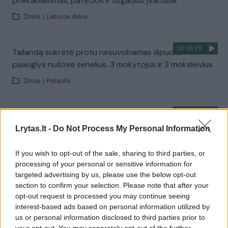
priekabiavimas, patyčios ir užgaulūs įvardžiai
Žinios
|
Lietuvos diena
00:00:29
Tailandą sukrėtė protu nesuvokiamas išpuolis:
paauglys nušovė senelius, 3 mokytojus ir 3 moksleivius
Žinios
|
Pasaulis
00:02:08
Aukštaitijos pučiamųjų orkestras Nyderlanduose
apgynė čempionų vardą
Lrytas.lt -
Do Not Process My Personal Information
Žinios
|
Lietuvos diena
If you wish to opt-out of the sale, sharing to third parties, or
processing of your personal or sensitive information for
targeted advertising by us, please use the below opt-out
Visi įrašai
section to confirm your selection. Please note that after your
opt-out request is processed you may continue seeing
interest-based ads based on personal information utilized by
us or personal information disclosed to third parties prior to