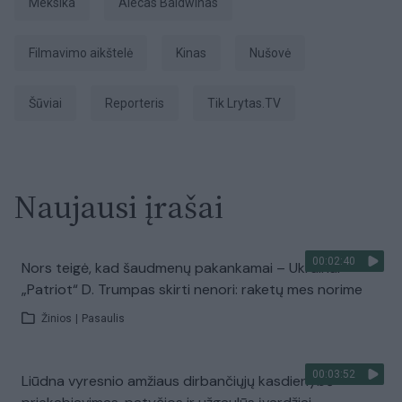
Meksika
Alecas Baldwinas
filmavimo aikštelė
Kinas
nušovė
šūviai
Reporteris
tik Lrytas.TV
Naujausi įrašai
00:02:40
Nors teigė, kad šaudmenų pakankamai – Ukrainai
„Patriot“ D. Trumpas skirti nenori: raketų mes norime
Žinios
|
Pasaulis
00:03:52
Liūdna vyresnio amžiaus dirbančiųjų kasdienybė –