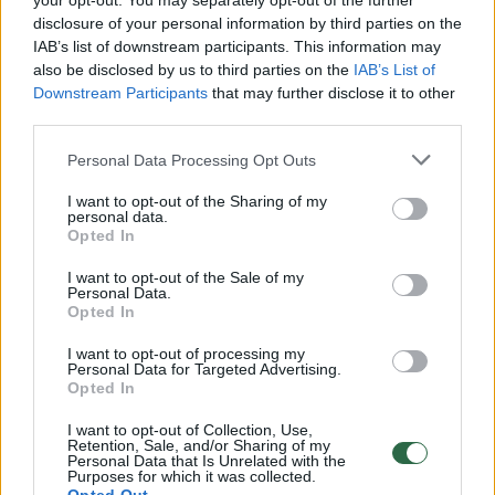
Žiūrimiausi įrašai
your opt-out. You may separately opt-out of the further
disclosure of your personal information by third parties on the
IAB’s list of downstream participants. This information may
also be disclosed by us to third parties on the
IAB’s List of
00:00:30
Vaizdai iš tragiškos avarijos Vilniaus r.: dviejų moterų ir
Downstream Participants
that may further disclose it to other
vaiko gyvybių išgelbėti nepavyko
third parties.
Žinios
|
Lietuvos diena
Personal Data Processing Opt Outs
I want to opt-out of the Sharing of my
00:00:57
Savaitės vidurys nusimato karštas: temperatūra kils iki
personal data.
Opted In
32 laipsnių šilumos
I want to opt-out of the Sale of my
Žinios
|
Orai
Personal Data.
Opted In
00:00:59
Nufilmavo, kaip patvino Vilniaus Vakarinis aplinkkelis:
I want to opt-out of processing my
Personal Data for Targeted Advertising.
vaizdas pribloškia
Opted In
Žinios
|
Lietuvos diena
I want to opt-out of Collection, Use,
Retention, Sale, and/or Sharing of my
Personal Data that Is Unrelated with the
Purposes for which it was collected.
00:15:54