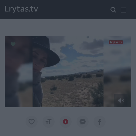
Paremkite Ukrainą