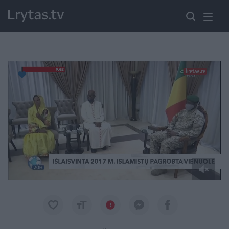
Paremkite Ukrainą