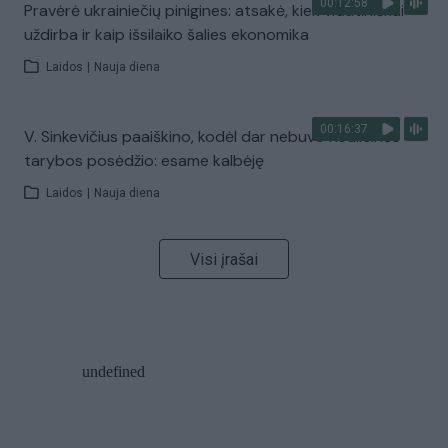
00:12:58
Pravėrė ukrainiečių pinigines: atsakė, kiek vidutiniškai
uždirba ir kaip išsilaiko šalies ekonomika
Laidos
|
Nauja diena
00:16:37
V. Sinkevičius paaiškino, kodėl dar nebuvo Koalicinės
tarybos posėdžio: esame kalbėję
Laidos
|
Nauja diena
Visi įrašai