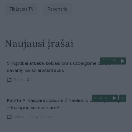
tik Lrytas.TV
Reporteris
Naujausi įrašai
00:00:57
Sinoptikai atsakė, kokiais orais užbaigsime darbo
savaitę: karščiai atsitrauks
Žinios
|
Orai
00:42:12
Karšta A. Kasparavičiaus ir Ž Pavilionio diskusija: Rusija
– Europos šeimos narė?
Laidos
|
Lietuva tiesiogiai