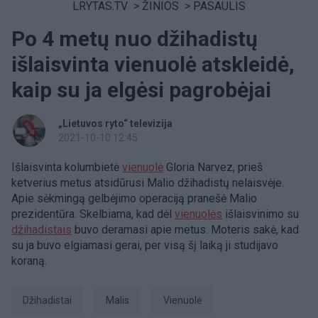
LRYTAS.TV
>
ŽINIOS
>
PASAULIS
Po 4 metų nuo džihadistų
išlaisvinta vienuolė atskleidė,
kaip su ja elgėsi pagrobėjai
„Lietuvos ryto“ televizija
2021-10-10 12:45
Išlaisvinta kolumbietė
vienuolė
Gloria Narvez, prieš
ketverius metus atsidūrusi Malio džihadistų nelaisvėje.
Apie sėkmingą gelbėjimo operaciją pranešė Malio
prezidentūra. Skelbiama, kad dėl
vienuolės
išlaisvinimo su
džihadistais
buvo deramasi apie metus. Moteris sakė, kad
su ja buvo elgiamasi gerai, per visą šį laiką ji studijavo
koraną.
džihadistai
Malis
vienuolė