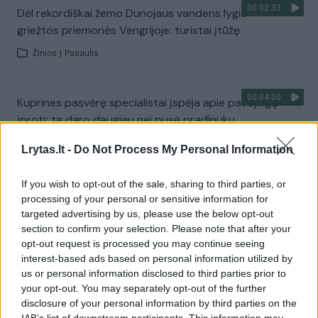
00:02:33
Dėl rekordiškai žemo Dunojaus vandens lygio –
griežtos priemonės Vengrijoje: turistai įtūžę
Žinios
|
Pasaulis
00:04:00
Kuprines pasvėrę specialistai įspėja apie pavojingą
įprotį: tą daro daugiau nei pusė pradinukų
Žinios
|
Lietuvos diena
Lrytas.lt -
Do Not Process My Personal Information
If you wish to opt-out of the sale, sharing to third parties, or
Visi įrašai
processing of your personal or sensitive information for
targeted advertising by us, please use the below opt-out
section to confirm your selection. Please note that after your
opt-out request is processed you may continue seeing
Žiūrimiausi įrašai
interest-based ads based on personal information utilized by
us or personal information disclosed to third parties prior to
your opt-out. You may separately opt-out of the further
disclosure of your personal information by third parties on the
00:00:30
Vaizdai iš tragiškos avarijos Vilniaus r.: dviejų moterų ir