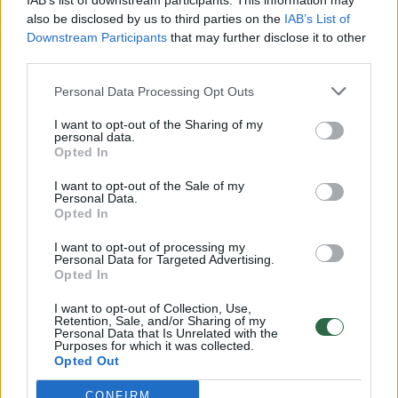
IAB’s list of downstream participants. This information may
vaiko gyvybių išgelbėti nepavyko
also be disclosed by us to third parties on the
IAB’s List of
Downstream Participants
that may further disclose it to other
Žinios
|
Lietuvos diena
third parties.
Personal Data Processing Opt Outs
00:00:57
Savaitės vidurys nusimato karštas: temperatūra kils iki
32 laipsnių šilumos
I want to opt-out of the Sharing of my
personal data.
Žinios
|
Orai
Opted In
I want to opt-out of the Sale of my
Personal Data.
00:00:59
Nufilmavo, kaip patvino Vilniaus Vakarinis aplinkkelis:
Opted In
vaizdas pribloškia
I want to opt-out of processing my
Personal Data for Targeted Advertising.
Žinios
|
Lietuvos diena
Opted In
I want to opt-out of Collection, Use,
00:00:55
Retention, Sale, and/or Sharing of my
Avarija Vilniuje: į stotelę įsirėžęs automobilis sužalojo
Personal Data that Is Unrelated with the
dvi moteris
Purposes for which it was collected.
Opted Out
Žinios
|
Lietuvos diena
CONFIRM