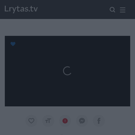
Paremkite Ukrainą