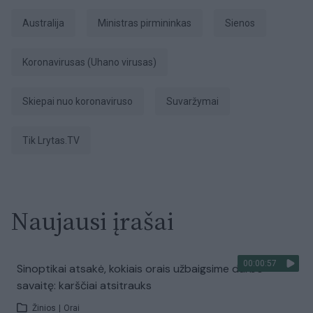
Australija
ministras pirmininkas
sienos
koronavirusas (Uhano virusas)
Skiepai nuo koronaviruso
suvaržymai
tik Lrytas.TV
Naujausi įrašai
00:00:57
Sinoptikai atsakė, kokiais orais užbaigsime darbo
savaitę: karščiai atsitrauks
Žinios
|
Orai