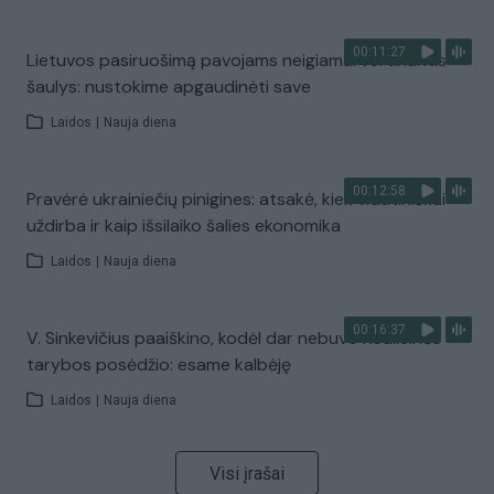
00:11:27
Lietuvos pasiruošimą pavojams neigiamai vertinantis
šaulys: nustokime apgaudinėti save
Laidos
|
Nauja diena
00:12:58
Pravėrė ukrainiečių pinigines: atsakė, kiek vidutiniškai
uždirba ir kaip išsilaiko šalies ekonomika
Laidos
|
Nauja diena
00:16:37
V. Sinkevičius paaiškino, kodėl dar nebuvo Koalicinės
tarybos posėdžio: esame kalbėję
Laidos
|
Nauja diena
Visi įrašai