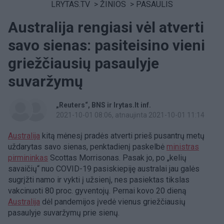
LRYTAS.TV
>
ŽINIOS
>
PASAULIS
Australija rengiasi vėl atverti
savo sienas: pasiteisino vieni
griežčiausių pasaulyje
suvaržymų
„Reuters“
BNS ir lrytas.lt inf.
2021-10-01 08:06
, atnaujinta 2021-10-01 11:14
Australija
kitą mėnesį pradės atverti prieš pusantrų metų
uždarytas savo sienas, penktadienį paskelbė
ministras
pirmininkas
Scottas Morrisonas. Pasak jo, po „kelių
savaičių“ nuo COVID-19 pasiskiepiję australai jau galės
sugrįžti namo ir vykti į užsienį, nes pasiektas tikslas
vakcinuoti 80 proc. gyventojų. Pernai kovo 20 dieną
Australija
dėl pandemijos įvedė vienus griežčiausių
pasaulyje suvaržymų prie sienų.