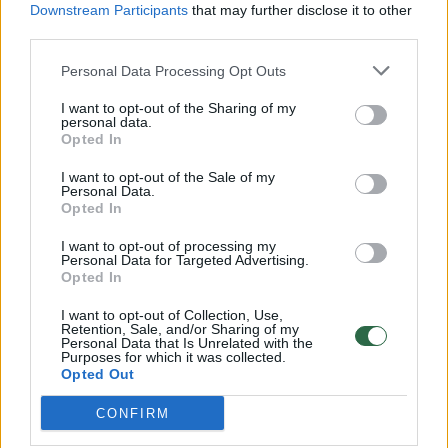
Downstream Participants
that may further disclose it to other
third parties.
Personal Data Processing Opt Outs
Žiūrimiausi įrašai
I want to opt-out of the Sharing of my
personal data.
Opted In
00:00:30
Vaizdai iš tragiškos avarijos Vilniaus r.: dviejų moterų ir
I want to opt-out of the Sale of my
vaiko gyvybių išgelbėti nepavyko
Personal Data.
Opted In
Žinios
|
Lietuvos diena
I want to opt-out of processing my
Personal Data for Targeted Advertising.
00:00:57
Opted In
Savaitės vidurys nusimato karštas: temperatūra kils iki
32 laipsnių šilumos
I want to opt-out of Collection, Use,
Retention, Sale, and/or Sharing of my
Žinios
|
Orai
Personal Data that Is Unrelated with the
Purposes for which it was collected.
Opted Out
00:00:59
Nufilmavo, kaip patvino Vilniaus Vakarinis aplinkkelis:
CONFIRM
vaizdas pribloškia