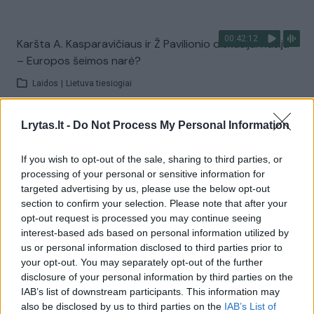
00:42:12
Karšta A. Kasparavičiaus ir Ž Pavilionio diskusija: Rusija
– Europos šeimos narė?
Laidos
|
Lietuva tiesiogiai
Lrytas.lt -
Do Not Process My Personal Information
00:02:33
Dėl rekordiškai žemo Dunojaus vandens lygio –
griežtos priemonės Vengrijoje: turistai įtūžę
If you wish to opt-out of the sale, sharing to third parties, or
Žinios
|
Pasaulis
processing of your personal or sensitive information for
targeted advertising by us, please use the below opt-out
section to confirm your selection. Please note that after your
00:04:00
opt-out request is processed you may continue seeing
Kuprines pasvėrę specialistai įspėja apie pavojingą
interest-based ads based on personal information utilized by
įprotį: tą daro daugiau nei pusė pradinukų
us or personal information disclosed to third parties prior to
Žinios
|
Lietuvos diena
your opt-out. You may separately opt-out of the further
disclosure of your personal information by third parties on the
IAB’s list of downstream participants. This information may
Visi įrašai
also be disclosed by us to third parties on the
IAB’s List of