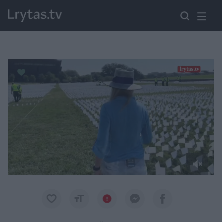
Paremkite Ukrainą