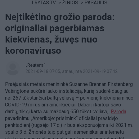
LRYTAS.TV
>
ŽINIOS
>
PASAULIS
Neįtikėtino grožio paroda:
originaliai pagerbiamas
kiekvienas, žuvęs nuo
koronaviruso
„Reuters“
2021-09-18 07:05
, atnaujinta 2021-09-19 07:42
Praėjusiais metais menininkė Suzanne Brennan Firstenberg
Vašingtone sukūrė lauko instaliaciją, kurią sudarė daugiau
nei 267 tūkstančiai baltų vėliavų – po vieną kiekvienam nuo
COVID-19 mirusiam amerikiečiui. Dabar ji kartoja savo
darbą, tik šį kartą su maždaug 650 tūkst. vėliavų.
Paroda
pavadinimu „Amerikoje: prisimink“ oficialiai prasidėjo
penktadienį (rugsėjo 17 d.) ir bus eksponuojama iki 2021 m.
spalio 3 d. Žmonės taip pat gali asmeniškai ar internetu
skirti asmeninę vėliavą mylimam žmogui, prarastam dėl