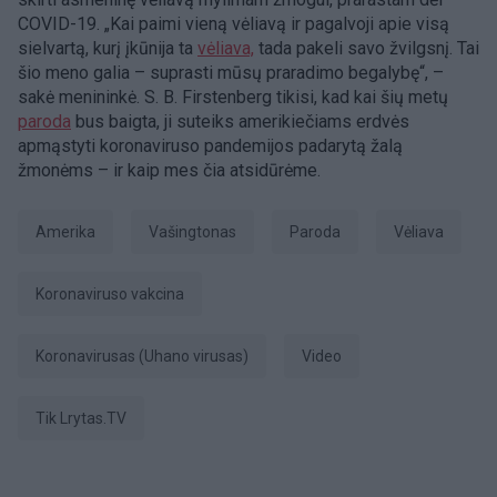
COVID-19. „Kai paimi vieną vėliavą ir pagalvoji apie visą
sielvartą, kurį įkūnija ta
vėliava,
tada pakeli savo žvilgsnį. Tai
šio meno galia – suprasti mūsų praradimo begalybę“, –
sakė menininkė. S. B. Firstenberg tikisi, kad kai šių metų
paroda
bus baigta, ji suteiks amerikiečiams erdvės
apmąstyti koronaviruso pandemijos padarytą žalą
žmonėms – ir kaip mes čia atsidūrėme.
Amerika
Vašingtonas
Paroda
vėliava
Koronaviruso vakcina
koronavirusas (Uhano virusas)
Video
tik Lrytas.TV