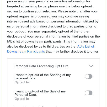
processing of your personal or sensitive information for
targeted advertising by us, please use the below opt-out
00:00:57
Sinoptikai atsakė, kokiais orais užbaigsime darbo
section to confirm your selection. Please note that after your
savaitę: karščiai atsitrauks
opt-out request is processed you may continue seeing
interest-based ads based on personal information utilized by
Žinios
|
Orai
us or personal information disclosed to third parties prior to
your opt-out. You may separately opt-out of the further
disclosure of your personal information by third parties on the
Visi įrašai
IAB’s list of downstream participants. This information may
also be disclosed by us to third parties on the
IAB’s List of
Downstream Participants
that may further disclose it to other
third parties.
Žiūrimiausi įrašai
Personal Data Processing Opt Outs
I want to opt-out of the Sharing of my
00:00:30
personal data.
Vaizdai iš tragiškos avarijos Vilniaus r.: dviejų moterų ir
Opted In
vaiko gyvybių išgelbėti nepavyko
I want to opt-out of the Sale of my
Žinios
|
Lietuvos diena
Personal Data.
Opted In