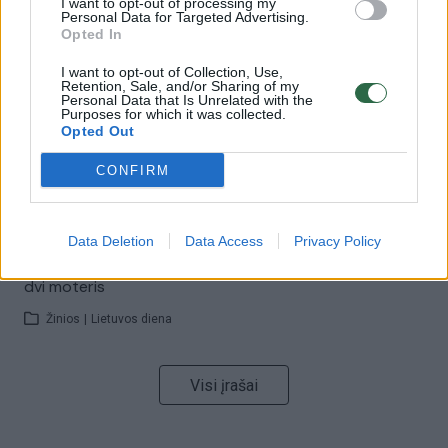
I want to opt-out of processing my
00:00:57
Savaitės vidurys nusimato karštas: temperatūra kils iki
Personal Data for Targeted Advertising.
32 laipsnių šilumos
Opted In
Žinios
|
Orai
I want to opt-out of Collection, Use,
Retention, Sale, and/or Sharing of my
Personal Data that Is Unrelated with the
Purposes for which it was collected.
00:00:59
Opted Out
Nufilmavo, kaip patvino Vilniaus Vakarinis aplinkkelis:
vaizdas pribloškia
CONFIRM
Žinios
|
Lietuvos diena
Data Deletion
Data Access
Privacy Policy
00:00:55
Avarija Vilniuje: į stotelę įsirėžęs automobilis sužalojo
dvi moteris
Žinios
|
Lietuvos diena
Visi įrašai