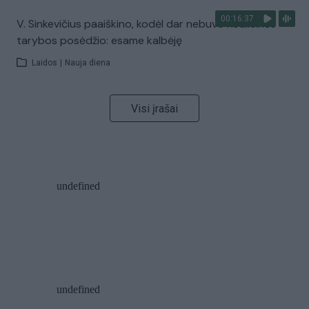
00:16:37
V. Sinkevičius paaiškino, kodėl dar nebuvo Koalicinės
tarybos posėdžio: esame kalbėję
Laidos
|
Nauja diena
Visi įrašai