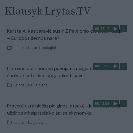
Klausyk Lrytas.TV
00:42:12
Karšta A. Kasparavičiaus ir Ž Pavilionio diskusija: Rusija
– Europos šeimos narė?
Laidos
|
Lietuva tiesiogiai
00:11:27
Lietuvos pasiruošimą pavojams neigiamai vertinantis
šaulys: nustokime apgaudinėti save
Laidos
|
Nauja diena
00:12:58
Pravėrė ukrainiečių pinigines: atsakė, kiek vidutiniškai
uždirba ir kaip išsilaiko šalies ekonomika
Laidos
|
Nauja diena