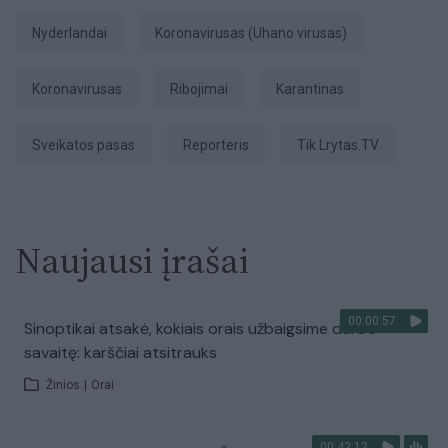
Nyderlandai
koronavirusas (Uhano virusas)
koronavirusas
ribojimai
karantinas
sveikatos pasas
Reporteris
tik Lrytas.TV
Naujausi įrašai
00:00:57
Sinoptikai atsakė, kokiais orais užbaigsime darbo
savaitę: karščiai atsitrauks
Žinios
|
Orai
00:42:12