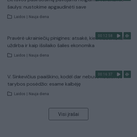
šaulys: nustokime apgaudinėti save
Laidos
|
Nauja diena
00:12:58
Pravėrė ukrainiečių pinigines: atsakė, kiek vidutiniškai
uždirba ir kaip išsilaiko šalies ekonomika
Laidos
|
Nauja diena
00:16:37
V. Sinkevičius paaiškino, kodėl dar nebuvo Koalicinės
tarybos posėdžio: esame kalbėję
Laidos
|
Nauja diena
Visi įrašai