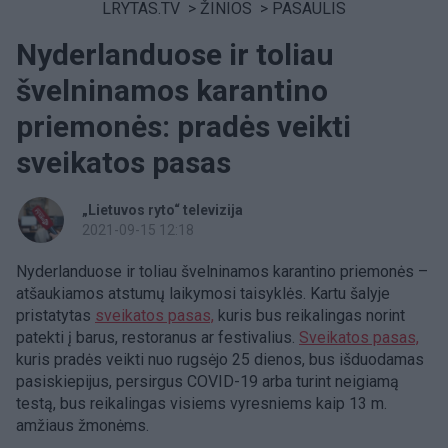
LRYTAS.TV
>
ŽINIOS
>
PASAULIS
Nyderlanduose ir toliau
švelninamos karantino
priemonės: pradės veikti
sveikatos pasas
„Lietuvos ryto“ televizija
2021-09-15 12:18
Nyderlanduose ir toliau švelninamos karantino priemonės –
atšaukiamos atstumų laikymosi taisyklės. Kartu šalyje
pristatytas
sveikatos pasas,
kuris bus reikalingas norint
patekti į barus, restoranus ar festivalius.
Sveikatos pasas,
kuris pradės veikti nuo rugsėjo 25 dienos,
bus išduodamas
pasiskiepijus, persirgus COVID-19 arba turint neigiamą
testą, bus reikalingas visiems vyresniems kaip 13 m.
amžiaus žmonėms.