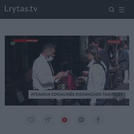
Paremkite Ukrainą