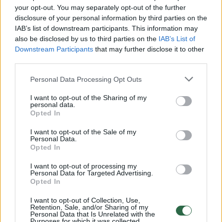
your opt-out. You may separately opt-out of the further
Žiūrimiausi įrašai
disclosure of your personal information by third parties on the
IAB’s list of downstream participants. This information may
also be disclosed by us to third parties on the
IAB’s List of
00:00:30
Vaizdai iš tragiškos avarijos Vilniaus r.: dviejų moterų ir
Downstream Participants
that may further disclose it to other
third parties.
vaiko gyvybių išgelbėti nepavyko
Žinios
|
Lietuvos diena
Personal Data Processing Opt Outs
I want to opt-out of the Sharing of my
personal data.
00:00:57
Savaitės vidurys nusimato karštas: temperatūra kils iki
Opted In
32 laipsnių šilumos
I want to opt-out of the Sale of my
Personal Data.
Žinios
|
Orai
Opted In
I want to opt-out of processing my
00:00:59
Personal Data for Targeted Advertising.
Nufilmavo, kaip patvino Vilniaus Vakarinis aplinkkelis:
Opted In
vaizdas pribloškia
I want to opt-out of Collection, Use,
Žinios
|
Lietuvos diena
Retention, Sale, and/or Sharing of my
Personal Data that Is Unrelated with the
Purposes for which it was collected.