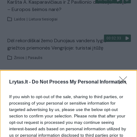
Karšta A. Kasparavičiaus ir Ž Pavilionio diskusija: Rusija
– Europos šeimos narė?
Laidos
|
Lietuva tiesiogiai
00:02:33
Dėl rekordiškai žemo Dunojaus vandens lygio –
griežtos priemonės Vengrijoje: turistai įtūžę
Žinios
|
Pasaulis
00:04:00
Kuprines pasvėrę specialistai įspėja apie pavojingą
Lrytas.lt -
Do Not Process My Personal Information
įprotį: tą daro daugiau nei pusė pradinukų
If you wish to opt-out of the sale, sharing to third parties, or
Žinios
|
Lietuvos diena
processing of your personal or sensitive information for
targeted advertising by us, please use the below opt-out
section to confirm your selection. Please note that after your
Visi įrašai
opt-out request is processed you may continue seeing
interest-based ads based on personal information utilized by
us or personal information disclosed to third parties prior to