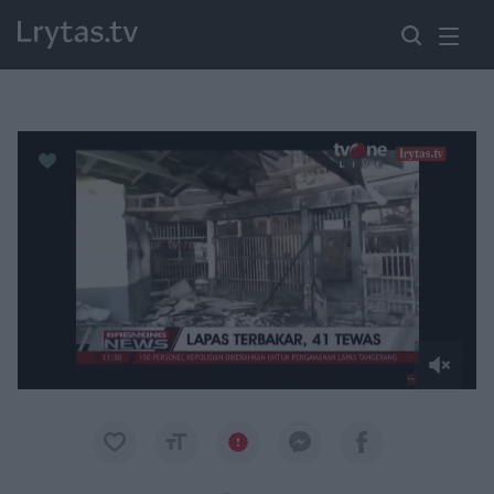
Paremkite Ukrainą