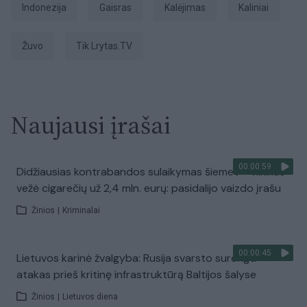
Indonezija
Gaisras
Kalėjimas
Kaliniai
žuvo
tik Lrytas.TV
Naujausi įrašai
00:00:59
Didžiausias kontrabandos sulaikymas šiemet – vilkikas
vežė cigarečių už 2,4 mln. eurų: pasidalijo vaizdo įrašu
Žinios
|
Kriminalai
00:00:45
Lietuvos karinė žvalgyba: Rusija svarsto surengti
atakas prieš kritinę infrastruktūrą Baltijos šalyse
Žinios
|
Lietuvos diena