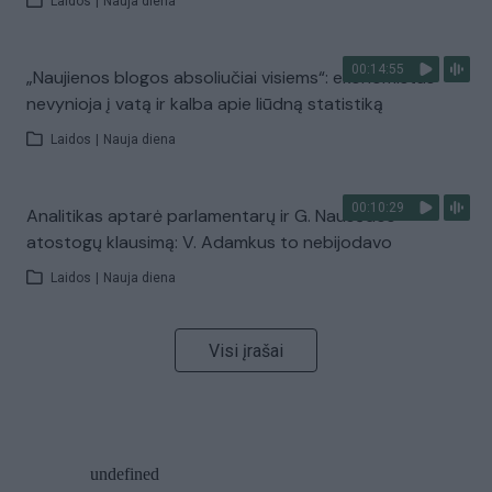
Laidos
|
Nauja diena
00:14:55
„Naujienos blogos absoliučiai visiems“: ekonomistas
nevynioja į vatą ir kalba apie liūdną statistiką
Laidos
|
Nauja diena
00:10:29
Analitikas aptarė parlamentarų ir G. Nausėdos
atostogų klausimą: V. Adamkus to nebijodavo
Laidos
|
Nauja diena
Visi įrašai