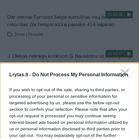
00:00:45
Dar vienoje Europos šalyje sumuštas visų laikų karščio
rekordas: čia temperatūra pasiekė 41,4 laipsnio
Žinios
|
Pasaulis
00:00:37
J. Olekas nelinkęs kritikuoti G. Nausėdos už neatvykimą
atsisveikinti su K. Prunskiene: „Gyvenime pasitaiko
visokių situacijų“
Lrytas.lt -
Do Not Process My Personal Information
Žinios
|
Lietuvos diena
If you wish to opt-out of the sale, sharing to third parties, or
processing of your personal or sensitive information for
Visi įrašai
targeted advertising by us, please use the below opt-out
section to confirm your selection. Please note that after your
opt-out request is processed you may continue seeing
interest-based ads based on personal information utilized by
Žiūrimiausi įrašai
us or personal information disclosed to third parties prior to
your opt-out. You may separately opt-out of the further