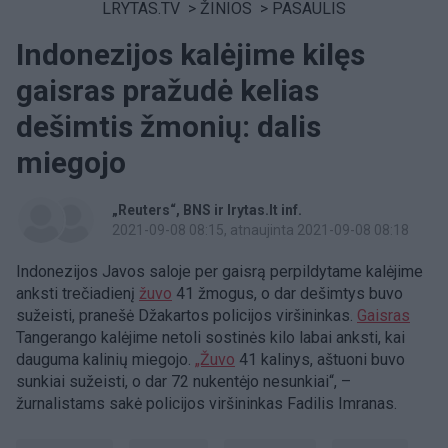
LRYTAS.TV
>
ŽINIOS
>
PASAULIS
Indonezijos kalėjime kilęs
gaisras pražudė kelias
dešimtis žmonių: dalis
miegojo
„Reuters“
BNS ir lrytas.lt inf.
2021-09-08 08:15
, atnaujinta 2021-09-08 08:18
Indonezijos Javos saloje per gaisrą perpildytame kalėjime
anksti trečiadienį
žuvo
41 žmogus, o dar dešimtys buvo
sužeisti, pranešė Džakartos policijos viršininkas.
Gaisras
Tangerango kalėjime netoli sostinės kilo labai anksti, kai
dauguma kalinių miegojo.
„Žuvo
41 kalinys, aštuoni buvo
sunkiai sužeisti, o dar 72 nukentėjo nesunkiai“, –
žurnalistams sakė policijos viršininkas Fadilis Imranas.