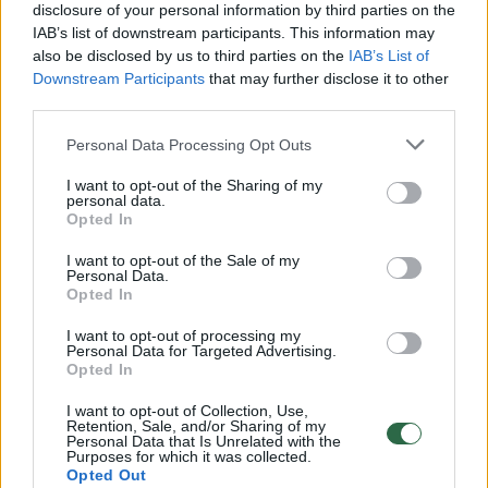
disclosure of your personal information by third parties on the
IAB’s list of downstream participants. This information may
00:00:49
Pateikė daugiau detalių apie iš tėvų paimtus šešis
also be disclosed by us to third parties on the
IAB’s List of
vaikus: jiems kilusi grėsmė
Downstream Participants
that may further disclose it to other
third parties.
Žinios
|
Lietuvos diena
Personal Data Processing Opt Outs
00:00:30
Vaizdai iš tragiškos avarijos Vilniaus r.: dviejų moterų ir
I want to opt-out of the Sharing of my
personal data.
vaiko gyvybių išgelbėti nepavyko
Opted In
Žinios
|
Lietuvos diena
I want to opt-out of the Sale of my
Personal Data.
Opted In
00:00:59
Nufilmavo, kaip patvino Vilniaus Vakarinis aplinkkelis:
I want to opt-out of processing my
vaizdas pribloškia
Personal Data for Targeted Advertising.
Opted In
Žinios
|
Lietuvos diena
I want to opt-out of Collection, Use,
Retention, Sale, and/or Sharing of my
Personal Data that Is Unrelated with the
00:02:01
Purposes for which it was collected.
„Pagarba pirmajai premjerei“: pasidalijo jautriais
Opted Out