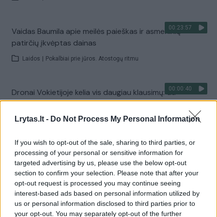
00:23:57
Vaidas Baumila apie meilės paieškas ir asmeninių
patirčių įkvėptas dainas
Laidos
|
Pokalbiai prie jūros. Atostogų ritmu
00:00:40
Dronai Vokietijoje kelia vis daugiau klausimų: du
pastebėti virš karinės bazės
Lrytas.lt -
Do Not Process My Personal Information
Žinios
|
Pasaulis
If you wish to opt-out of the sale, sharing to third parties, or
Visi įrašai
processing of your personal or sensitive information for
targeted advertising by us, please use the below opt-out
section to confirm your selection. Please note that after your
opt-out request is processed you may continue seeing
Žiūrimiausi įrašai
interest-based ads based on personal information utilized by
us or personal information disclosed to third parties prior to
your opt-out. You may separately opt-out of the further