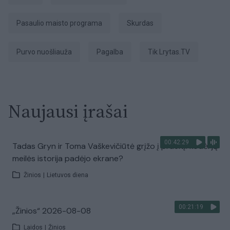
Pasaulio maisto programa
skurdas
purvo nuošliauža
pagalba
tik Lrytas.TV
Naujausi įrašai
00:42:29
Tadas Gryn ir Toma Vaškevičiūtė grįžo į praeitį: kodėl jų
meilės istorija padėjo ekrane?
Žinios
|
Lietuvos diena
00:21:19
„Žinios“ 2026-08-08
Laidos
|
Žinios