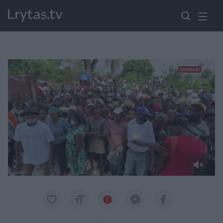
Paremkite Ukrainą