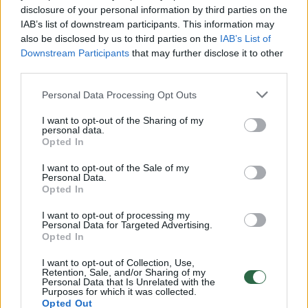
disclosure of your personal information by third parties on the
00:00:30
Vaizdai iš tragiškos avarijos Vilniaus r.: dviejų moterų ir
IAB’s list of downstream participants. This information may
vaiko gyvybių išgelbėti nepavyko
also be disclosed by us to third parties on the
IAB’s List of
Downstream Participants
that may further disclose it to other
Žinios
|
Lietuvos diena
third parties.
Personal Data Processing Opt Outs
00:00:57
Savaitės vidurys nusimato karštas: temperatūra kils iki
I want to opt-out of the Sharing of my
32 laipsnių šilumos
personal data.
Opted In
Žinios
|
Orai
I want to opt-out of the Sale of my
Personal Data.
Opted In
00:15:54
V. Zalužno pasisakymą laiko bandymu įsitvirtinti
Ukrainos politikoje: jis yra neteisus
I want to opt-out of processing my
Personal Data for Targeted Advertising.
Laidos
|
Nauja diena
Opted In
I want to opt-out of Collection, Use,
Retention, Sale, and/or Sharing of my
00:05:25
K. Prunskienės brolis prisiminė jaudinančią akimirką
Personal Data that Is Unrelated with the
Purposes for which it was collected.
prieš mirtį: „Tai buvo simbolinis mūsų pagerbimo
Opted Out