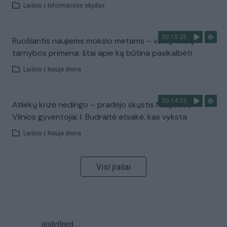
Laidos
|
Informacinis skydas
00:15:25
Ruošiantis naujiems mokslo metams – vaikų teisių
tarnybos primena: štai apie ką būtina pasikalbėti
Laidos
|
Nauja diena
00:14:33
Atliekų krizė nedingo – pradėjo skųstis Naujosios
Vilnios gyventojai: I. Budraitė atsakė, kas vyksta
Laidos
|
Nauja diena
Visi įrašai