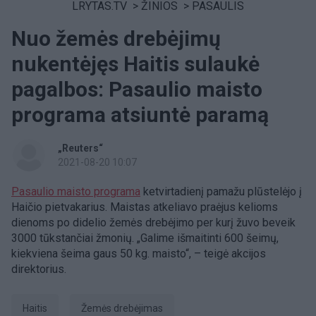
LRYTAS.TV
>
ŽINIOS
>
PASAULIS
Nuo žemės drebėjimų
nukentėjęs Haitis sulaukė
pagalbos: Pasaulio maisto
programa atsiuntė paramą
„Reuters“
2021-08-20 10:07
Pasaulio maisto programa
ketvirtadienį pamažu plūstelėjo į
Haičio pietvakarius. Maistas atkeliavo praėjus kelioms
dienoms po didelio žemės drebėjimo per kurį žuvo beveik
3000 tūkstančiai žmonių. „Galime išmaitinti 600 šeimų,
kiekviena šeima gaus 50 kg. maisto“, – teigė akcijos
direktorius.
Haitis
žemės drebėjimas