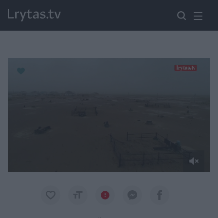
Paremkite Ukrainą