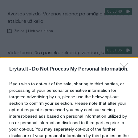
00:00:40
Avarijos vaizdai Varėnos rajone: po smūgio automobilis
atsidūrė už kelio
Žinios
|
Lietuvos diena
00:01:05
Viduržemio jūra pasiekė rekordą: vanduo įkaito iki 33
laipsnių
Lrytas.lt -
Do Not Process My Personal Information
Žinios
|
Pasaulis
If you wish to opt-out of the sale, sharing to third parties, or
Visi įrašai
processing of your personal or sensitive information for
targeted advertising by us, please use the below opt-out
section to confirm your selection. Please note that after your
opt-out request is processed you may continue seeing
Žiūrimiausi įrašai
interest-based ads based on personal information utilized by
us or personal information disclosed to third parties prior to
your opt-out. You may separately opt-out of the further
disclosure of your personal information by third parties on the