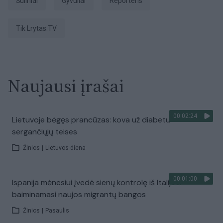
šuliniai
gyvuliai
Reporteris
tik Lrytas.TV
Naujausi įrašai
00:02:24
Lietuvoje bėgęs prancūzas: kova už diabetu
sergančiųjų teises
Žinios
|
Lietuvos diena
00:01:00
Ispanija mėnesiui įvedė sienų kontrolę iš Italijos:
baiminamasi naujos migrantų bangos
Žinios
|
Pasaulis