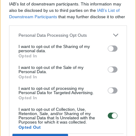
00:00:30
Vaizdai iš tragiškos avarijos Vilniaus r.: dviejų moterų ir
IAB’s list of downstream participants. This information may
vaiko gyvybių išgelbėti nepavyko
also be disclosed by us to third parties on the
IAB’s List of
Downstream Participants
that may further disclose it to other
Žinios
|
Lietuvos diena
third parties.
Personal Data Processing Opt Outs
00:00:57
Savaitės vidurys nusimato karštas: temperatūra kils iki
I want to opt-out of the Sharing of my
32 laipsnių šilumos
personal data.
Opted In
Žinios
|
Orai
I want to opt-out of the Sale of my
Personal Data.
Opted In
00:15:54
V. Zalužno pasisakymą laiko bandymu įsitvirtinti
Ukrainos politikoje: jis yra neteisus
I want to opt-out of processing my
Personal Data for Targeted Advertising.
Laidos
Opted In
|
Nauja diena
I want to opt-out of Collection, Use,
Retention, Sale, and/or Sharing of my
00:00:59
Nufilmavo, kaip patvino Vilniaus Vakarinis aplinkkelis:
Personal Data that Is Unrelated with the
Purposes for which it was collected.
vaizdas pribloškia
Opted Out
Žinios
|
Lietuvos diena