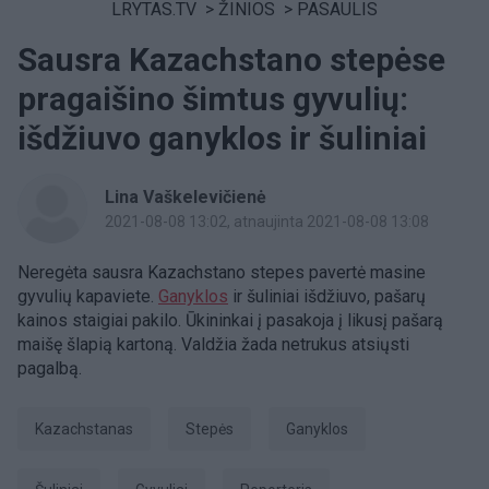
LRYTAS.TV
>
ŽINIOS
>
PASAULIS
Sausra Kazachstano stepėse
pragaišino šimtus gyvulių:
išdžiuvo ganyklos ir šuliniai
Lina Vaškelevičienė
2021-08-08 13:02
, atnaujinta 2021-08-08 13:08
Neregėta sausra Kazachstano stepes pavertė masine
gyvulių kapaviete.
Ganyklos
ir šuliniai išdžiuvo, pašarų
kainos staigiai pakilo. Ūkininkai į pasakoja į likusį pašarą
maišę šlapią kartoną. Valdžia žada netrukus atsiųsti
pagalbą.
Kazachstanas
stepės
ganyklos