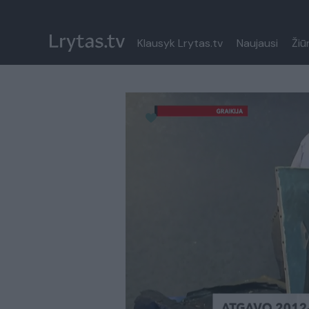
Klausyk Lrytas.tv
Naujausi
Žiū
Paremkite Ukrainą