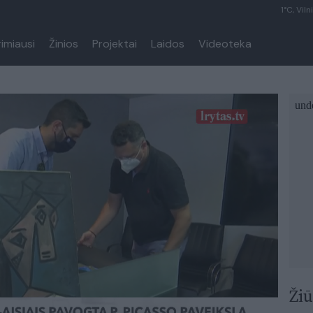
1°C, Viln
rimiausi
Žinios
Projektai
Laidos
Videoteka
Žiū