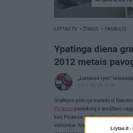
Volume
0%
LRYTAS.TV
>
ŽINIOS
>
PASAULIS
Ypatinga diena gra
2012 metais pavog
„Lietuvos ryto“ televizij
2021-06-29 13:52
Graikijos policija surado iš Naci
Picasso
paveikslą ir areštavo vag
kurį Picasso padovanojo
Graikijai
vietovėje. Manoma, kad 2012 metų s
Lrytas.lt -