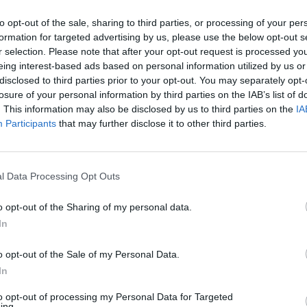
žimas truko tik apie septynias minutes.
„Pa
to opt-out of the sale, sharing to third parties, or processing of your per
jau
formation for targeted advertising by us, please use the below opt-out s
aveikslas
Vagystė
Reporteris
Pru
r selection. Please note that after your opt-out request is processed y
eing interest-based ads based on personal information utilized by us or
disclosed to third parties prior to your opt-out. You may separately opt-
losure of your personal information by third parties on the IAB’s list of
. This information may also be disclosed by us to third parties on the
IA
Participants
that may further disclose it to other third parties.
Visi įrašai
l Data Processing Opt Outs
2:01
00:00:59
autrūs
Didžiausias kontrabandos sulaikymas
o opt-out of the Sharing of my personal data.
šiemet – vilkikas vežė cigarečių už 2,4 mln.
In
eurų: pasidalijo vaizdo įrašu
o opt-out of the Sale of my Personal Data.
Žinios
|
Kriminalai
In
to opt-out of processing my Personal Data for Targeted
0:45
00:00:45
ing.