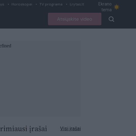
Ekrano
ius
Horoskopai
TV programa
Lrytas.lt
tema
Atsiųskite video
rimiausi įrašai
Visi įrašai