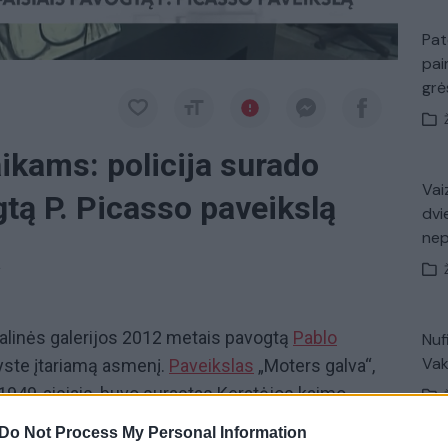
Pat
pai
gr
ikams: policija surado
Vaiz
tą P. Picasso paveikslą
dvi
ne
a
onalinės galerijos 2012 metais pavogtą
Pablo
Nuf
Vak
yste įtariamą asmenį.
Paveikslas
„Moters galva“,
1949-aisiais, buvo surastas Keratėjos kaimo
ausį į Nacionalinę galeriją įsilaužė du vyrai ir
Do Not Process My Personal Information