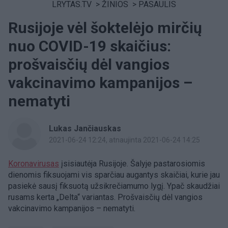
LRYTAS.TV
>
ŽINIOS
>
PASAULIS
Rusijoje vėl šoktelėjo mirčių
nuo COVID-19 skaičius:
prošvaisčių dėl vangios
vakcinavimo kampanijos –
nematyti
Lukas Jančiauskas
2021-06-24 12:24
, atnaujinta 2021-06-24 14:25
Koronavirusas
įsisiautėja Rusijoje. Šalyje pastarosiomis
dienomis fiksuojami vis sparčiau augantys skaičiai, kurie jau
pasiekė sausį fiksuotą užsikrečiamumo lygį. Ypač skaudžiai
rusams kerta „Delta“ variantas. Prošvaisčių dėl vangios
vakcinavimo kampanijos – nematyti.