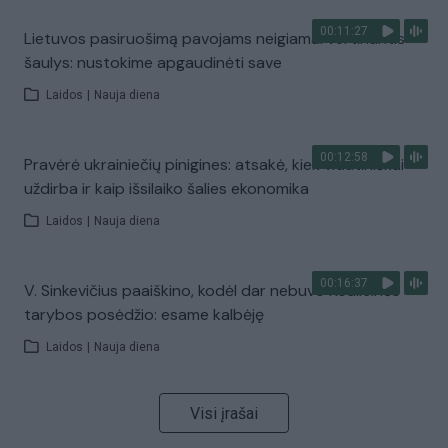
00:11:27
Lietuvos pasiruošimą pavojams neigiamai vertinantis
šaulys: nustokime apgaudinėti save
Laidos
|
Nauja diena
00:12:58
Pravėrė ukrainiečių pinigines: atsakė, kiek vidutiniškai
uždirba ir kaip išsilaiko šalies ekonomika
Laidos
|
Nauja diena
00:16:37
V. Sinkevičius paaiškino, kodėl dar nebuvo Koalicinės
tarybos posėdžio: esame kalbėję
Laidos
|
Nauja diena
Visi įrašai