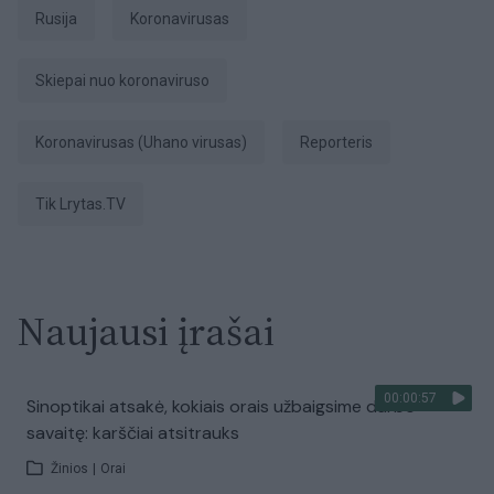
Rusija
koronavirusas
Skiepai nuo koronaviruso
koronavirusas (Uhano virusas)
Reporteris
tik Lrytas.TV
Naujausi įrašai
00:00:57
Sinoptikai atsakė, kokiais orais užbaigsime darbo
savaitę: karščiai atsitrauks
Žinios
|
Orai