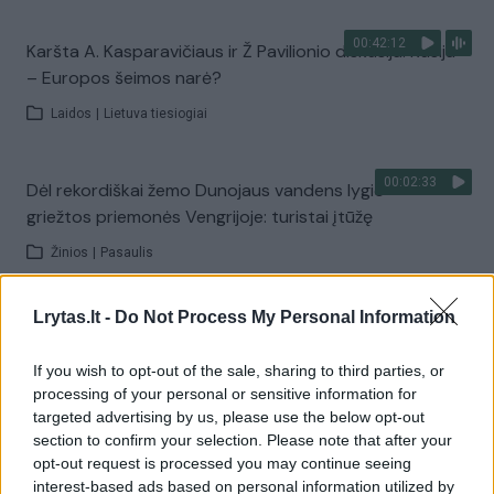
00:42:12
Karšta A. Kasparavičiaus ir Ž Pavilionio diskusija: Rusija
– Europos šeimos narė?
Laidos
|
Lietuva tiesiogiai
00:02:33
Dėl rekordiškai žemo Dunojaus vandens lygio –
griežtos priemonės Vengrijoje: turistai įtūžę
Žinios
|
Pasaulis
Lrytas.lt -
Do Not Process My Personal Information
00:04:00
Kuprines pasvėrę specialistai įspėja apie pavojingą
įprotį: tą daro daugiau nei pusė pradinukų
If you wish to opt-out of the sale, sharing to third parties, or
Žinios
|
Lietuvos diena
processing of your personal or sensitive information for
targeted advertising by us, please use the below opt-out
section to confirm your selection. Please note that after your
Visi įrašai
opt-out request is processed you may continue seeing
interest-based ads based on personal information utilized by