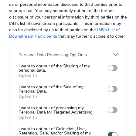
us or personal information disclosed to third parties prior to
your opt-out. You may separately opt-out of the further
Žiūrimiausi įrašai
disclosure of your personal information by third parties on the
IAB’s list of downstream participants. This information may
also be disclosed by us to third parties on the
IAB’s List of
Downstream Participants
that may further disclose it to other
00:00:30
Vaizdai iš tragiškos avarijos Vilniaus r.: dviejų moterų ir
third parties.
vaiko gyvybių išgelbėti nepavyko
Personal Data Processing Opt Outs
Žinios
|
Lietuvos diena
I want to opt-out of the Sharing of my
personal data.
Opted In
00:00:57
Savaitės vidurys nusimato karštas: temperatūra kils iki
I want to opt-out of the Sale of my
32 laipsnių šilumos
Personal Data.
Opted In
Žinios
|
Orai
I want to opt-out of processing my
Personal Data for Targeted Advertising.
Opted In
00:00:59
Nufilmavo, kaip patvino Vilniaus Vakarinis aplinkkelis:
vaizdas pribloškia
I want to opt-out of Collection, Use,
Retention, Sale, and/or Sharing of my