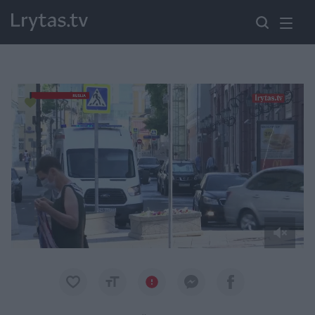
Paremkite Ukrainą