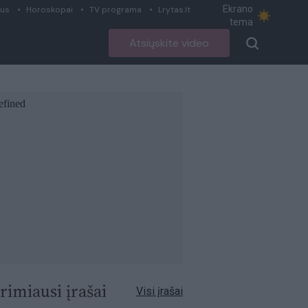
Ekrano
ius
Horoskopai
TV programa
Lrytas.lt
tema
Atsiųskite video
rimiausi įrašai
Visi įrašai