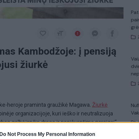
Pat
pai
gr
mas Kambodžoje: į pensiją
Vaiz
jusi žiurkė
dvi
ne
a
urke-heroje praminta graužikė Magawa.
Žiurkė
Nuf
Vak
ėje organizacijoje, kuri ieško ir neutralizuoja
bes gelbėjančią drąsą ir pasišventimą pareigai“
iu. Per savo karjerą ji iš viso surado 71 miną ir
Do Not Process My Personal Information