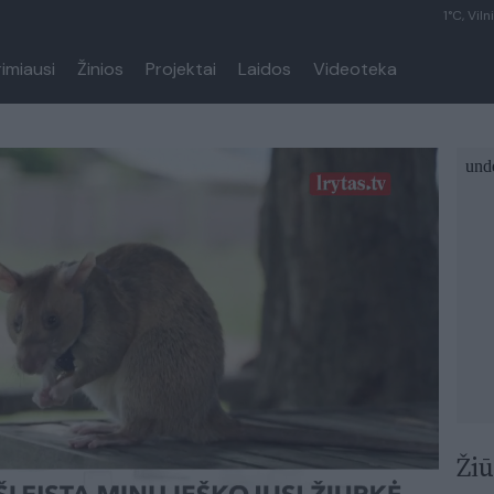
1°C, Viln
rimiausi
Žinios
Projektai
Laidos
Videoteka
Žiū