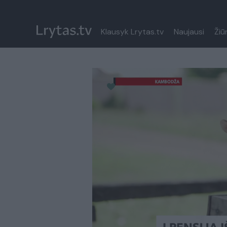
Klausyk Lrytas.tv
Naujausi
Žiū
Paremkite Ukrainą