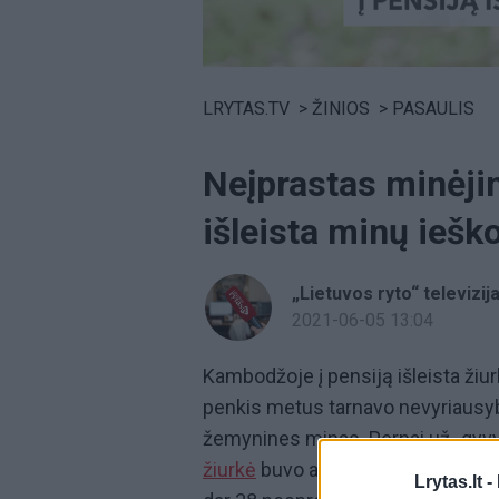
Volume
0%
LRYTAS.TV
>
ŽINIOS
>
PASAULIS
Neįprastas minėji
išleista minų ieško
„Lietuvos ryto“ televizij
2021-06-05 13:04
Kambodžoje į pensiją išleista ži
penkis metus tarnavo nevyriausybin
žemynines minas. Pernai už „gyvy
žiurkė
buvo apdovanota aukso medal
Lrytas.lt -