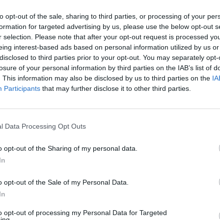
ienetus.
„Pa
to opt-out of the sale, sharing to third parties, or processing of your per
jau
formation for targeted advertising by us, please use the below opt-out s
Kambodža
Video
Reporteris
Pru
r selection. Please note that after your opt-out request is processed y
eing interest-based ads based on personal information utilized by us or
disclosed to third parties prior to your opt-out. You may separately opt-
losure of your personal information by third parties on the IAB’s list of
. This information may also be disclosed by us to third parties on the
IA
Participants
that may further disclose it to other third parties.
Visi įrašai
l Data Processing Opt Outs
00:05:25
ko
K. Prunskienės brolis prisiminė jaudinančią
o opt-out of the Sharing of my personal data.
akimirką prieš mirtį: „Tai buvo simbolinis
In
mūsų pagerbimo ženklas“
o opt-out of the Sale of my Personal Data.
Žinios
|
Lietuvos diena
In
to opt-out of processing my Personal Data for Targeted
3:01
00:03:41
ing.