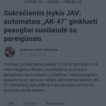
LRYTAS.TV
>
ŽINIOS
>
PASAULIS
Sukrečiantis įvykis JAV:
automatais „AK-47“ ginkluoti
paaugliai susišaudė su
pareigūnais
„Lietuvos ryto“ televizija
2021-06-03 12:40
Floridoje į privatų namą įsilaužę 12-metis berniukas ir 14-
metė mergaitė įsitraukė į susišaudymą su policijos
pareigūnais, kurie reagavo į įsilaužimą. Vaikai pareigūnus
apšaudė tuose namuose rastais automatiniais ginklais AK-
47. Sukrečiantį įvykį užfiksavo ant pareigūno uniformos
pritaisyta vaizdo kamera.
JAV
Florida
automatas