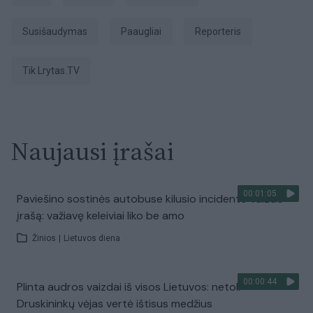
susišaudymas
paaugliai
Reporteris
tik Lrytas.TV
Naujausi įrašai
00:01:05
Paviešino sostinės autobuse kilusio incidento vaizdo
įrašą: važiavę keleiviai liko be amo
Žinios
|
Lietuvos diena
00:00:44
Plinta audros vaizdai iš visos Lietuvos: netoli
Druskininkų vėjas vertė ištisus medžius