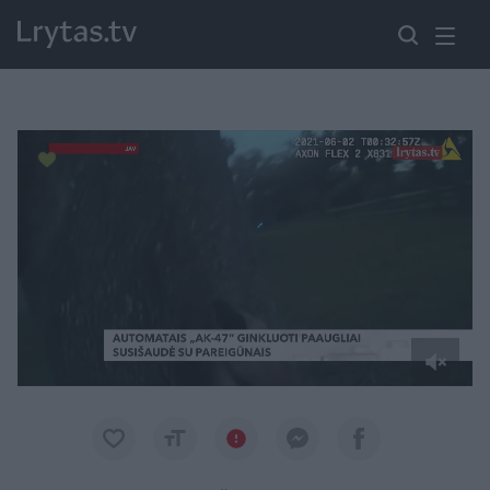
Paremkite Ukrainą