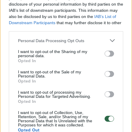
disclosure of your personal information by third parties on the
IAB’s list of downstream participants. This information may
00:00:30
Vaizdai iš tragiškos avarijos Vilniaus r.: dviejų moterų ir
also be disclosed by us to third parties on the
IAB’s List of
Downstream Participants
that may further disclose it to other
vaiko gyvybių išgelbėti nepavyko
third parties.
Žinios
|
Lietuvos diena
Personal Data Processing Opt Outs
I want to opt-out of the Sharing of my
00:00:57
Savaitės vidurys nusimato karštas: temperatūra kils iki
personal data.
32 laipsnių šilumos
Opted In
Žinios
|
Orai
I want to opt-out of the Sale of my
Personal Data.
Opted In
00:00:59
Nufilmavo, kaip patvino Vilniaus Vakarinis aplinkkelis:
I want to opt-out of processing my
Personal Data for Targeted Advertising.
vaizdas pribloškia
Opted In
Žinios
|
Lietuvos diena
I want to opt-out of Collection, Use,
Retention, Sale, and/or Sharing of my
Personal Data that Is Unrelated with the
Purposes for which it was collected.
00:00:55
Avarija Vilniuje: į stotelę įsirėžęs automobilis sužalojo
Opted Out