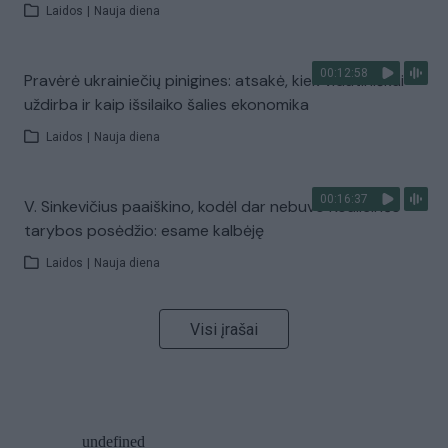
Laidos
|
Nauja diena
00:12:58
Pravėrė ukrainiečių pinigines: atsakė, kiek vidutiniškai
uždirba ir kaip išsilaiko šalies ekonomika
Laidos
|
Nauja diena
00:16:37
V. Sinkevičius paaiškino, kodėl dar nebuvo Koalicinės
tarybos posėdžio: esame kalbėję
Laidos
|
Nauja diena
Visi įrašai