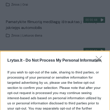
Žinios
|
Orai
00:00:44
Pamatykite filmuotą medžiagą: ištrauktas į tvenkinį
įskriejęs automobilis
Žinios
|
Lietuvos diena
00:00:57
Sinoptikai atsakė, kokiais orais užbaigsime darbo
savaitę: karščiai atsitrauks
Lrytas.lt -
Do Not Process My Personal Information
Žinios
|
Orai
If you wish to opt-out of the sale, sharing to third parties, or
processing of your personal or sensitive information for
Visi įrašai
targeted advertising by us, please use the below opt-out
section to confirm your selection. Please note that after your
opt-out request is processed you may continue seeing
interest-based ads based on personal information utilized by
Žiūrimiausi įrašai
us or personal information disclosed to third parties prior to
your opt-out. You may separately opt-out of the further