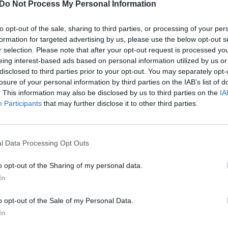
Do Not Process My Personal Information
 atsilaikysiančios prieš Vakarų sankcijas. Apie tai,
aut
entą ir opozicijos žurnalisto Ramano Pratasevičiaus
to opt-out of the sale, sharing to third parties, or processing of your per
vilinės aviacijos organizacija.
formation for targeted advertising by us, please use the below opt-out s
r selection. Please note that after your opt-out request is processed y
eing interest-based ads based on personal information utilized by us or
o nutupdymas Baltarusijoje
Ramanas Pratasevičius
disclosed to third parties prior to your opt-out. You may separately opt-
losure of your personal information by third parties on the IAB’s list of
. This information may also be disclosed by us to third parties on the
IA
ka
Reporteris
tik Lrytas.TV
Participants
that may further disclose it to other third parties.
l Data Processing Opt Outs
Visi įrašai
o opt-out of the Sharing of my personal data.
In
0:57
00:42:12
aigsime
Karšta A. Kasparavičiaus ir Ž Pavilionio
diskusija: Rusija – Europos šeimos narė?
o opt-out of the Sale of my Personal Data.
In
Laidos
|
Lietuva tiesiogiai