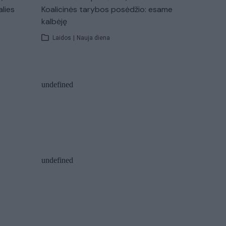
alies
Koalicinės tarybos posėdžio: esame
kalbėję
Laidos
|
Nauja diena