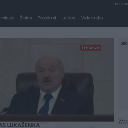
1°C, Viln
rimiausi
Žinios
Projektai
Laidos
Videoteka
Žiū