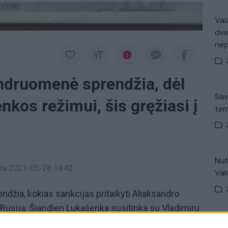
Vaiz
dvi
ne
endruomenė sprendžia, dėl
Sav
nkos režimui, šis gręžiasi į
tem
Nuf
inta 2021-05-28 14:42
Vak
džia, kokias sankcijas pritaikyti Aliaksandro
į Rusiją. Šiandien Lukašenka susitinka su Vladimiru
 surengė abiejų šalių premjerai. Abi pusės tvirtina
Avar