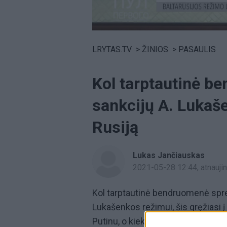
Volume
0%
LRYTAS.TV
>
ŽINIOS
>
PASAULIS
Kol tarptautinė b
sankcijų A. Lukaše
Rusiją
Lukas Jančiauskas
2021-05-28 12:44
, atnauj
Kol tarptautinė bendruomenė spren
Lukašenkos režimui, šis gręžiasi 
Putinu, o kiek anksčiau susitikimą