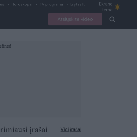
Ekrano
ius
Horoskopai
TV programa
Lrytas.lt
tema
Atsiųskite video
rimiausi įrašai
Visi įrašai