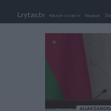
Klausyk Lrytas.tv
Naujausi
Žiū
Paremkite Ukrainą