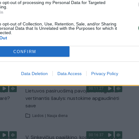
to opt-out of processing my Personal Data for Targeted
ing.
In
2:33
00:04:00
dens
Kuprines pasvėrę specialistai įspėja apie
e:
pavojingą įprotį: tą daro daugiau nei pusė
o opt-out of Collection, Use, Retention, Sale, and/or Sharing
ersonal Data that Is Unrelated with the Purposes for which it
pradinukų
lected.
Out
Žinios
|
Lietuvos diena
CONFIRM
TV
Visi įrašai
Data Deletion
Data Access
Privacy Policy
00:11:27
nio
Lietuvos pasiruošimą pavojams neigiamai
narė?
vertinantis šaulys: nustokime apgaudinėti
save
Laidos
|
Nauja diena
00:16:37
, kiek
V. Sinkevičius paaiškino, kodėl dar nebuvo