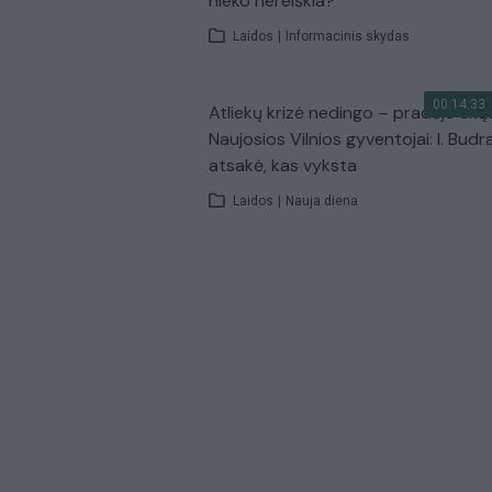
nieko nereiškia?
Laidos
|
Informacinis skydas
00:14:33
Atliekų krizė nedingo – pradėjo skų
Naujosios Vilnios gyventojai: I. Budr
atsakė, kas vyksta
Laidos
|
Nauja diena