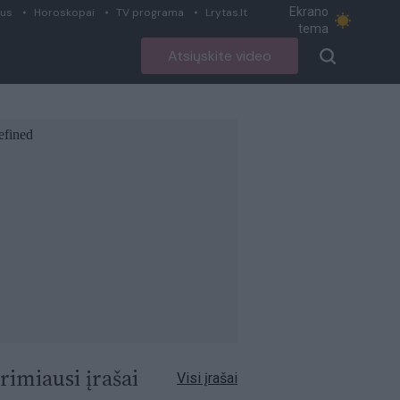
Ekrano
ius
Horoskopai
TV programa
Lrytas.lt
tema
Atsiųskite video
rimiausi įrašai
Visi įrašai