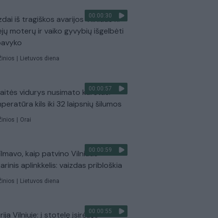
00:00:30
dai iš tragiškos avarijos Vilniaus r.:
ejų moterų ir vaiko gyvybių išgelbėti
pavyko
Žinios
|
Lietuvos diena
00:00:57
aitės vidurys nusimato karštas:
peratūra kils iki 32 laipsnių šilumos
Žinios
|
Orai
00:00:59
ilmavo, kaip patvino Vilniaus
arinis aplinkkelis: vaizdas pribloškia
Žinios
|
Lietuvos diena
00:00:55
ija Vilniuje: į stotelę įsirėžęs