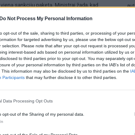
vieną sankcijų paketą. Ministrai žada, kad
aut
kai svarbius sektorius. Pabrėžiama, kad Briuselis
Do Not Process My Personal Information
leista daugiau kaip 400 Baltarusijoje kalinamų
to opt-out of the sale, sharing to third parties, or processing of your per
formation for targeted advertising by us, please use the below opt-out s
r selection. Please note that after your opt-out request is processed y
ija
Aliaksandras Lukašenka
eing interest-based ads based on personal information utilized by us or
disclosed to third parties prior to your opt-out. You may separately opt-
sankcijos
Gabrielius Landsbergis
losure of your personal information by third parties on the IAB’s list of
. This information may also be disclosed by us to third parties on the
IA
Participants
that may further disclose it to other third parties.
l Data Processing Opt Outs
o opt-out of the Sharing of my personal data.
Visi įrašai
In
1:33
00:10:21