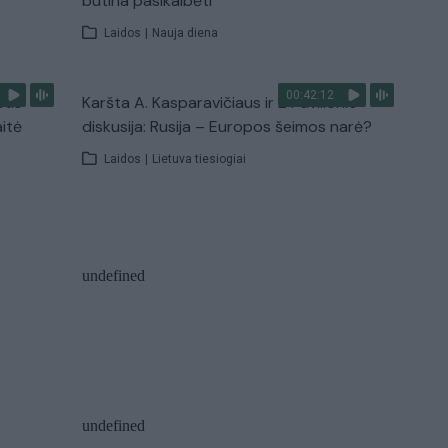
būtina pasikalbėti
Laidos
|
Nauja diena
00:42:12
stis
Karšta A. Kasparavičiaus ir Ž Pavilionio
aitė
diskusija: Rusija – Europos šeimos narė?
Laidos
|
Lietuva tiesiogiai