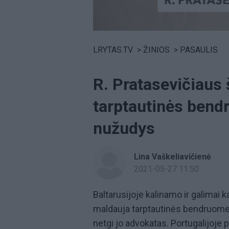
Volume
0%
LRYTAS.TV
>
ŽINIOS
>
PASAULIS
R. Pratasevičiaus
tarptautinės bendr
nužudys
Lina Vaškeliavičienė
2021-05-27 11:50
Baltarusijoje kalinamo ir galimai
maldauja tarptautinės bendruomen
netgi jo advokatas. Portugalijoje