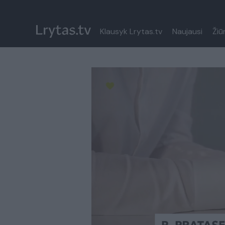
Klausyk Lrytas.tv
Naujausi
Žiū
Paremkite Ukrainą