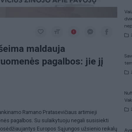
Vaiz
dvi
ne
 šeima maldauja
Sav
uomenės pagalbos: jie jį
tem
Nuf
Vak
 kankinamo Ramano Pratasevičiaus artimieji
ės pagalbos. Su sulaikytuoju negali susisiekti
 posėdžiaujantys Europos Sąjungos užsienio reikalų
Avar