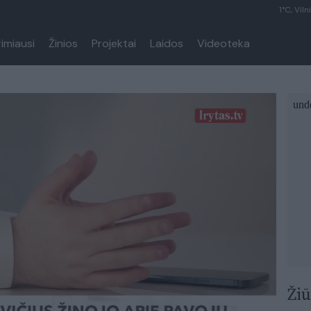
1°C, Viln
rimiausi
Žinios
Projektai
Laidos
Videoteka
Žiū