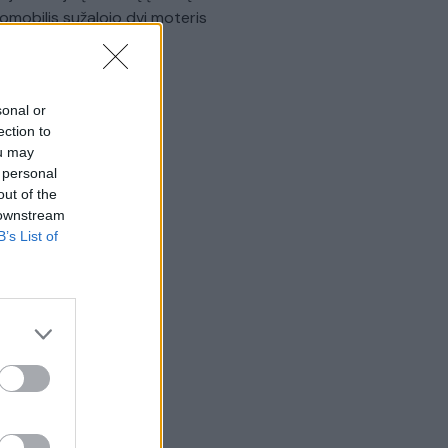
omobilis sužalojo dvi moteris
Žinios
|
Lietuvos diena
sonal or
ection to
ou may
 personal
out of the
 downstream
B’s List of