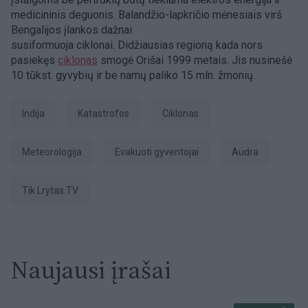
medicininis deguonis. Balandžio-lapkričio mėnesiais virš
Bengalijos įlankos dažnai
susiformuoja ciklonai. Didžiausias regioną kada nors
pasiekęs
ciklonas
smogė Orišai 1999 metais. Jis nusinešė
10 tūkst. gyvybių ir be namų paliko 15 mln. žmonių.
Indija
katastrofos
ciklonas
meteorologija
evakuoti gyventojai
Audra
tik Lrytas.TV
Naujausi įrašai