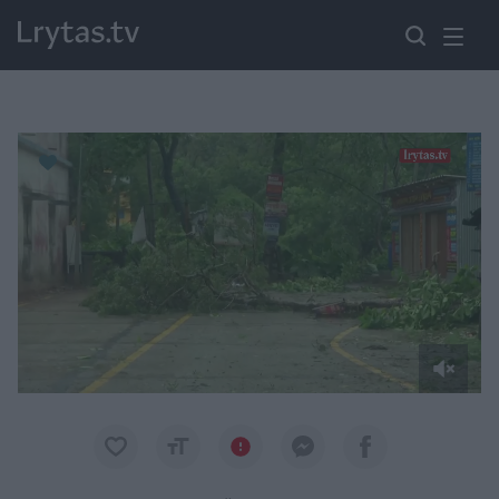
Paremkite Ukrainą