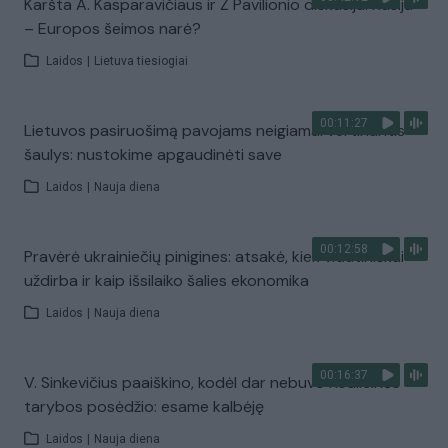
Karšta A. Kasparavičiaus ir Ž Pavilionio diskusija: Rusija
– Europos šeimos narė?
Laidos
|
Lietuva tiesiogiai
00:11:27
Lietuvos pasiruošimą pavojams neigiamai vertinantis
šaulys: nustokime apgaudinėti save
Laidos
|
Nauja diena
00:12:58
Pravėrė ukrainiečių pinigines: atsakė, kiek vidutiniškai
uždirba ir kaip išsilaiko šalies ekonomika
Laidos
|
Nauja diena
00:16:37
V. Sinkevičius paaiškino, kodėl dar nebuvo Koalicinės
tarybos posėdžio: esame kalbėję
Laidos
|
Nauja diena