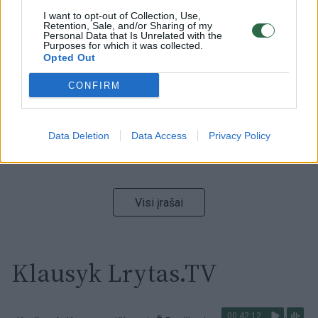
I want to opt-out of Collection, Use,
00:00:59
Nufilmavo, kaip patvino Vilniaus Vakarinis aplinkkelis:
Retention, Sale, and/or Sharing of my
Personal Data that Is Unrelated with the
vaizdas pribloškia
Purposes for which it was collected.
Opted Out
Žinios
|
Lietuvos diena
CONFIRM
00:00:55
Avarija Vilniuje: į stotelę įsirėžęs automobilis sužalojo
dvi moteris
Data Deletion
Data Access
Privacy Policy
Žinios
|
Lietuvos diena
Visi įrašai
Klausyk Lrytas.TV
00:42:12