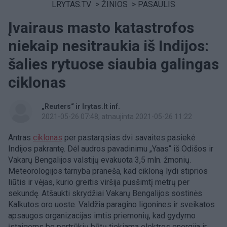
LRYTAS.TV
>
ŽINIOS
>
PASAULIS
Įvairaus masto katastrofos
niekaip nesitraukia iš Indijos:
šalies rytuose siaubia galingas
ciklonas
„Reuters“ ir lrytas.lt inf.
2021-05-26 07:48
, atnaujinta 2021-05-26 11:22
Antras
ciklonas
per pastarąsias dvi savaites pasiekė
Indijos pakrantę. Dėl audros pavadinimu „Yaas“ iš Odišos ir
Vakarų Bengalijos valstijų evakuota 3,5 mln. žmonių.
Meteorologijos tarnyba praneša, kad cikloną lydi stiprios
liūtis ir vėjas, kurio greitis viršija pusšimtį metrų per
sekundę.
Atšaukti skrydžiai Vakarų Bengalijos sostinės
Kalkutos oro uoste. Valdžia paragino ligonines ir sveikatos
apsaugos organizacijas imtis priemonių, kad gydymo
įstaigoms be pertrūkių būtų tiekiama elektros energija ir