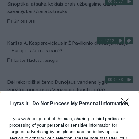
00:00:57
Sinoptikai atsakė, kokiais orais užbaigsime darbo
savaitę: karščiai atsitrauks
Žinios
|
Orai
00:42:12
Karšta A. Kasparavičiaus ir Ž Pavilionio diskusija: Rusija
– Europos šeimos narė?
Laidos
|
Lietuva tiesiogiai
00:02:33
Dėl rekordiškai žemo Dunojaus vandens lygio –
griežtos priemonės Vengrijoje: turistai įtūžę
Žinios
|
Pasaulis
Lrytas.lt -
Do Not Process My Personal Information
If you wish to opt-out of the sale, sharing to third parties, or
00:04:00
Kuprines pasvėrę specialistai įspėja apie pavojingą
processing of your personal or sensitive information for
įprotį: tą daro daugiau nei pusė pradinukų
targeted advertising by us, please use the below opt-out
section to confirm your selection. Please note that after your
Žinios
|
Lietuvos diena