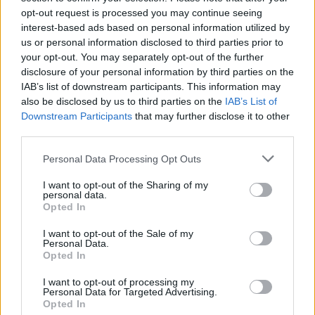
opt-out request is processed you may continue seeing
interest-based ads based on personal information utilized by
us or personal information disclosed to third parties prior to
Visi įrašai
your opt-out. You may separately opt-out of the further
disclosure of your personal information by third parties on the
IAB’s list of downstream participants. This information may
also be disclosed by us to third parties on the
IAB’s List of
Žiūrimiausi įrašai
Downstream Participants
that may further disclose it to other
third parties.
Personal Data Processing Opt Outs
00:00:30
Vaizdai iš tragiškos avarijos Vilniaus r.: dviejų moterų ir
vaiko gyvybių išgelbėti nepavyko
I want to opt-out of the Sharing of my
personal data.
Žinios
|
Lietuvos diena
Opted In
I want to opt-out of the Sale of my
Personal Data.
00:00:57
Savaitės vidurys nusimato karštas: temperatūra kils iki
Opted In
32 laipsnių šilumos
I want to opt-out of processing my
Personal Data for Targeted Advertising.
Žinios
|
Orai
Opted In