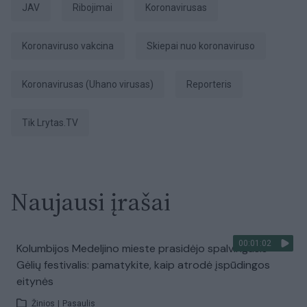
JAV
ribojimai
koronavirusas
Koronaviruso vakcina
Skiepai nuo koronaviruso
koronavirusas (Uhano virusas)
Reporteris
tik Lrytas.TV
Naujausi įrašai
00:01:02
Kolumbijos Medeljino mieste prasidėjo spalvingasis
Gėlių festivalis: pamatykite, kaip atrodė įspūdingos
eitynės
Žinios
|
Pasaulis