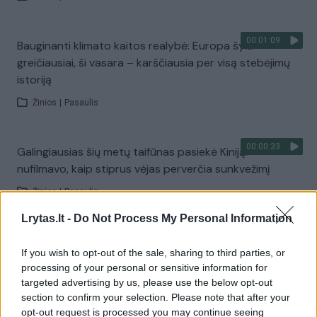
00:01:09
Bauginanti klimato kaitos realybė: Europa šyla
greičiausiai, ši vasara – karščiausia per visą stebėjimų
istoriją
Žinios
|
Pasaulis
00:00:33
Galingiausias šių metų taifūnas pasiekė Kiniją:
nufilmavo, kaip stiprus vėjas perverčia sunkvežimį
Žinios
|
Pasaulis
Lrytas.lt -
Do Not Process My Personal Information
00:44:27
V. Čmilytė-Nielsen spaudžia valdžią: ragina skubiai
If you wish to opt-out of the sale, sharing to third parties, or
peržiūrėti gynybos susitarimą
processing of your personal or sensitive information for
Laidos
|
ELTA savaitė
targeted advertising by us, please use the below opt-out
section to confirm your selection. Please note that after your
opt-out request is processed you may continue seeing