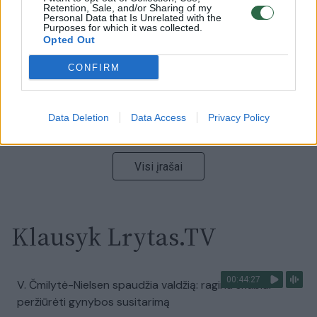
Ukrainos politikoje: jis yra neteisus
Retention, Sale, and/or Sharing of my
Personal Data that Is Unrelated with the
Purposes for which it was collected.
Laidos
|
Nauja diena
Opted Out
CONFIRM
00:00:57
Sinoptikai atsakė, kokiais orais užbaigsime darbo
savaitę: karščiai atsitrauks
Data Deletion
Data Access
Privacy Policy
Žinios
|
Orai
Visi įrašai
Klausyk Lrytas.TV
00:44:27
V. Čmilytė-Nielsen spaudžia valdžią: ragina skubiai
peržiūrėti gynybos susitarimą