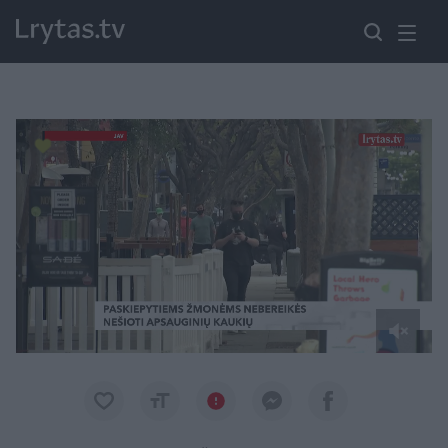
Paremkite Ukrainą