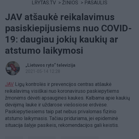
LRYTAS.TV
>
ŽINIOS
>
PASAULIS
JAV atšaukė reikalavimus
pasiskiepijusiems nuo COVID-
19: daugiau jokių kaukių ar
atstumo laikymosi
„Lietuvos ryto“ televizija
2021-05-14 12:28
JAV
Ligų kontrolės ir prevencijos centras atšaukė
reikalavimą visiškai nuo koronaviruso paskiepytiems
žmonėms dėvėti apsaugines kaukes. Kalbama apie kaukių
dėvėjimą lauke ir uždarose viešosiose erdvėse.
Paskiepytiesiems taip pat nebus privalomas fizinio
atstumo laikymasis. Tačiau priduriama, jei epideminė
situacija šalyje pasikeis, rekomendacijos gali keistis.