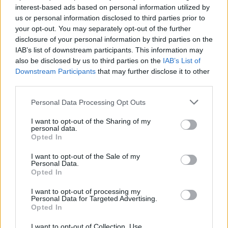
Visi įrašai
interest-based ads based on personal information utilized by
us or personal information disclosed to third parties prior to
your opt-out. You may separately opt-out of the further
disclosure of your personal information by third parties on the
Žiūrimiausi įrašai
IAB’s list of downstream participants. This information may
also be disclosed by us to third parties on the
IAB’s List of
Downstream Participants
that may further disclose it to other
third parties.
00:00:30
Vaizdai iš tragiškos avarijos Vilniaus r.: dviejų moterų ir
Personal Data Processing Opt Outs
vaiko gyvybių išgelbėti nepavyko
I want to opt-out of the Sharing of my
Žinios
|
Lietuvos diena
personal data.
Opted In
00:00:57
Savaitės vidurys nusimato karštas: temperatūra kils iki
I want to opt-out of the Sale of my
Personal Data.
32 laipsnių šilumos
Opted In
Žinios
|
Orai
I want to opt-out of processing my
Personal Data for Targeted Advertising.
Opted In
00:15:54
V. Zalužno pasisakymą laiko bandymu įsitvirtinti
I want to opt-out of Collection, Use,