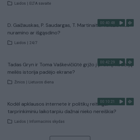
Laidos
|
ELTA savaitė
00:40:48
D. Gaižauskas, P. Saudargas, T. Martinaitis: valdžia mus
nuramino ar išgąsdino?
Laidos
|
24/7
00:42:29
Tadas Gryn ir Toma Vaškevičiūtė grįžo į praeitį: kodėl jų
meilės istorija padėjo ekrane?
Žinios
|
Lietuvos diena
00:10:21
Kodėl apklausos internete ir politikų reitingai
tarprinkiminiu laikotarpiu dažnai nieko nereiškia?
Laidos
|
Informacinis skydas