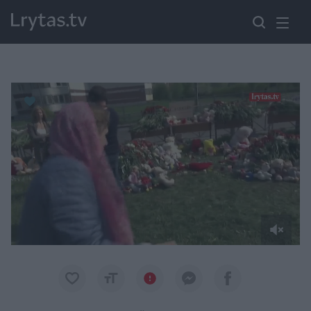
Paremkite Ukrainą