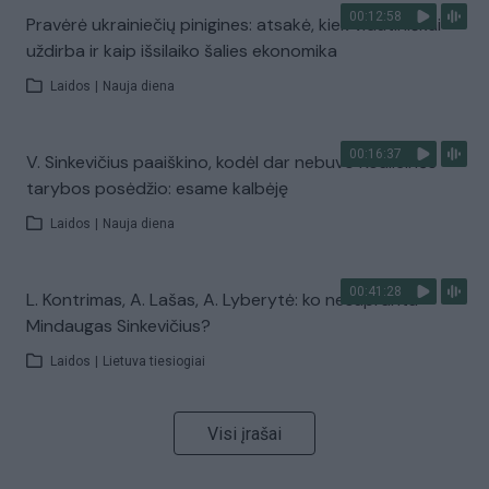
00:12:58
Pravėrė ukrainiečių pinigines: atsakė, kiek vidutiniškai
uždirba ir kaip išsilaiko šalies ekonomika
Laidos
|
Nauja diena
00:16:37
V. Sinkevičius paaiškino, kodėl dar nebuvo Koalicinės
tarybos posėdžio: esame kalbėję
Laidos
|
Nauja diena
00:41:28
L. Kontrimas, A. Lašas, A. Lyberytė: ko nesupranta
Mindaugas Sinkevičius?
Laidos
|
Lietuva tiesiogiai
Visi įrašai