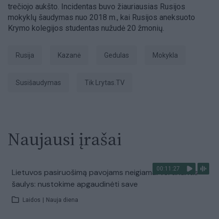
trečiojo aukšto. Incidentas buvo žiauriausias Rusijos
mokyklų šaudymas nuo 2018 m., kai Rusijos aneksuoto
Krymo kolegijos studentas nužudė 20 žmonių.
Rusija
Kazanė
gedulas
Mokykla
susišaudymas
tik Lrytas.TV
Naujausi įrašai
00:11:27
Lietuvos pasiruošimą pavojams neigiamai vertinantis
šaulys: nustokime apgaudinėti save
Laidos
|
Nauja diena