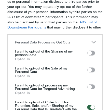
us or personal information disclosed to third parties prior to
your opt-out. You may separately opt-out of the further
Žiūrimiausi įrašai
disclosure of your personal information by third parties on the
IAB’s list of downstream participants. This information may
also be disclosed by us to third parties on the
IAB’s List of
Downstream Participants
that may further disclose it to other
00:00:49
Pateikė daugiau detalių apie iš tėvų paimtus šešis
third parties.
vaikus: jiems kilusi grėsmė
Personal Data Processing Opt Outs
Žinios
|
Lietuvos diena
I want to opt-out of the Sharing of my
personal data.
Opted In
00:00:30
Vaizdai iš tragiškos avarijos Vilniaus r.: dviejų moterų ir
vaiko gyvybių išgelbėti nepavyko
I want to opt-out of the Sale of my
Personal Data.
Žinios
|
Lietuvos diena
Opted In
I want to opt-out of processing my
Personal Data for Targeted Advertising.
00:00:59
Nufilmavo, kaip patvino Vilniaus Vakarinis aplinkkelis:
Opted In
vaizdas pribloškia
I want to opt-out of Collection, Use,
Retention, Sale, and/or Sharing of my
Žinios
|
Lietuvos diena
Personal Data that Is Unrelated with the