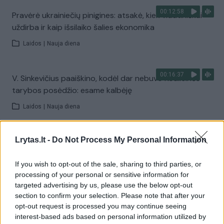
00:12:58
Pravėrė ukrainiečių pinigines: atsakė, kiek vidutiniškai
uždirba ir kaip išsilaiko šalies ekonomika
Laidos
|
Nauja diena
00:16:37
V. Sinkevičius paaiškino, kodėl dar nebuvo Koalicinės
tarybos posėdžio: esame kalbėję
Laidos
|
Nauja diena
00:01:31
Lrytas.lt -
Do Not Process My Personal Information
Pamatykite atsisveikinimo su K. Prunskiene akimirkas:
amžinojo poilsio ji atguls Antakalnio kapinėse
If you wish to opt-out of the sale, sharing to third parties, or
Žinios
|
Lietuvos diena
processing of your personal or sensitive information for
targeted advertising by us, please use the below opt-out
section to confirm your selection. Please note that after your
Visi įrašai
opt-out request is processed you may continue seeing
interest-based ads based on personal information utilized by