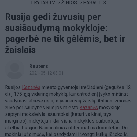
LRYTAS.TV
>
ŽINIOS
>
PASAULIS
Rusija gedi žuvusių per
susišaudymą mokykloje:
pagerbė ne tik gėlėmis, bet ir
žaislais
Reuters
2021-05-12 08:01
Rusijos
Kazanės
miesto gyventojai trečiadienį (gegužės 12
d.) į 175-ąją vidurinę mokyklą, kur antradienį įvyko mirtinas
šaudymas, atnešė gėlių ir įvairiausių žaislų. Aštuoni žmonės
žuvo per šaudynes Rusijos miesto
Kazanės
mokykloje:
septyni moksleiviai aštuntokai (keturi vaikinai, trys
merginos), mokytoja ir dar viena mokyklos darbuotoja,
skelbia Rusijos Nacionalinis antiteroristinis komitetas. Du
mokiniai užsimušė, kai bandydami išvengti kulkų iššoko iš