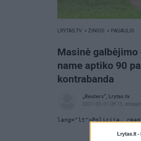
Volume
0%
LRYTAS.TV
>
ŽINIOS
>
PASAULIS
Masinė galbėjimo 
name aptiko 90 pa
kontrabanda
„Reuters“
,
Lrytas.tv
2021-05-01 08:13
, atnauj
lang="lt">Policija, reag
Lrytas.lt -