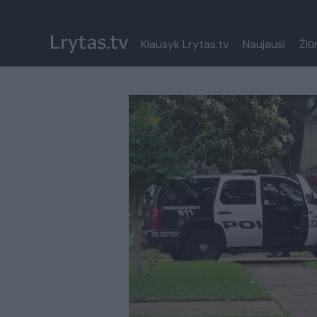
Klausyk Lrytas.tv
Naujausi
Žiū
Paremkite Ukrainą