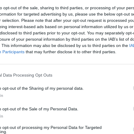
„Pa
to opt-out of the sale, sharing to third parties, or processing of your per
jau
 kontrabanda
Policija
tik Lrytas.TV
formation for targeted advertising by us, please use the below opt-out s
Pru
r selection. Please note that after your opt-out request is processed y
eing interest-based ads based on personal information utilized by us or
disclosed to third parties prior to your opt-out. You may separately opt-
losure of your personal information by third parties on the IAB’s list of
. This information may also be disclosed by us to third parties on the
IA
Participants
that may further disclose it to other third parties.
Visi įrašai
l Data Processing Opt Outs
00:05:25
ko
K. Prunskienės brolis prisiminė jaudinančią
o opt-out of the Sharing of my personal data.
akimirką prieš mirtį: „Tai buvo simbolinis
In
mūsų pagerbimo ženklas“
o opt-out of the Sale of my Personal Data.
Žinios
|
Lietuvos diena
In
to opt-out of processing my Personal Data for Targeted
3:01
00:03:41
ijos
Mėsainių mėgėjus kviečia nepražiopsoti
ing.