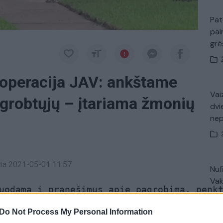
Pat
pai
gr
operacija JAV: ankštame
Vaiz
grobtųjų – įtariama žmonių
dvi
ne
inta 2021-05-01 11:57
Nuf
Vak
uodama į pranešimus apie pagrobimą, penk
Do Not Process My Personal Information