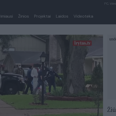
1°C, Viln
rimiausi
Žinios
Projektai
Laidos
Videoteka
Žiū