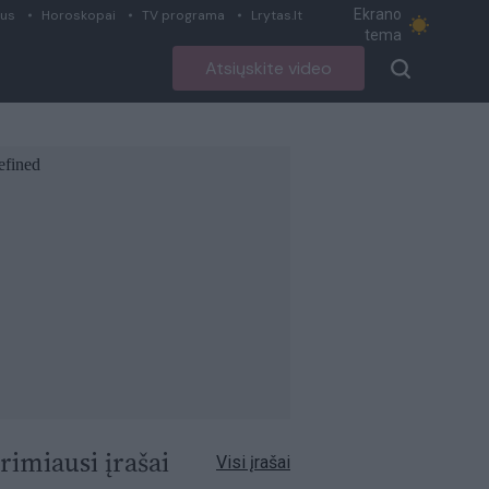
Ekrano
ius
Horoskopai
TV programa
Lrytas.lt
tema
Atsiųskite video
rimiausi įrašai
Visi įrašai