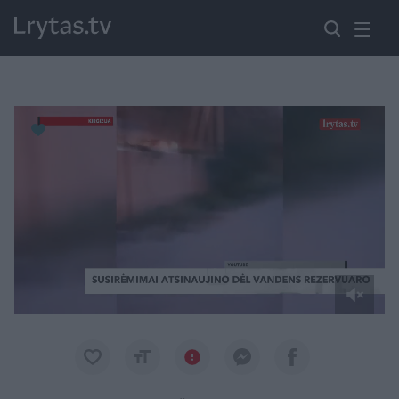
Paremkite Ukrainą