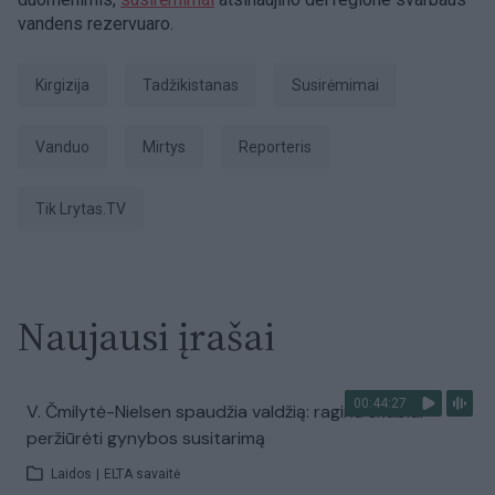
vandens rezervuaro.
Kirgizija
Tadžikistanas
susirėmimai
Vanduo
mirtys
Reporteris
tik Lrytas.TV
Naujausi įrašai
00:44:27
V. Čmilytė-Nielsen spaudžia valdžią: ragina skubiai
peržiūrėti gynybos susitarimą
Laidos
|
ELTA savaitė