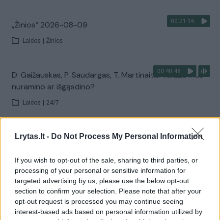
00:21:16
„Žinios“ 2026-08-09
Laidos
|
Žinios
00:40:48
D. Gaižauskas, P. Saudargas, T. Martinaitis: valdžia mus
nuramino ar išgąsdino?
Laidos
|
24/7
00:00:52
Savaitės pradžia su lietumi ir perkūnija: temperatūra
Lrytas.lt -
Do Not Process My Personal Information
dar sieks 30 laipsnių
If you wish to opt-out of the sale, sharing to third parties, or
Žinios
|
Orai
processing of your personal or sensitive information for
targeted advertising by us, please use the below opt-out
section to confirm your selection. Please note that after your
Visi įrašai
opt-out request is processed you may continue seeing
interest-based ads based on personal information utilized by