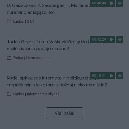
00:40:48
D. Gaižauskas, P. Saudargas, T. Martinaitis: valdžia mus
nuramino ar išgąsdino?
Laidos
|
24/7
00:42:29
Tadas Gryn ir Toma Vaškevičiūtė grįžo į praeitį: kodėl jų
meilės istorija padėjo ekrane?
Žinios
|
Lietuvos diena
00:10:21
Kodėl apklausos internete ir politikų reitingai
tarprinkiminiu laikotarpiu dažnai nieko nereiškia?
Laidos
|
Informacinis skydas
Visi įrašai