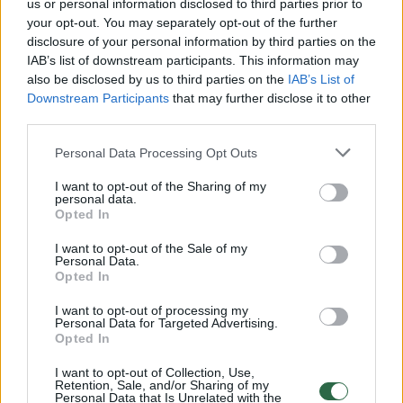
us or personal information disclosed to third parties prior to
your opt-out. You may separately opt-out of the further
Žiūrimiausi įrašai
disclosure of your personal information by third parties on the
IAB’s list of downstream participants. This information may
also be disclosed by us to third parties on the
IAB’s List of
Downstream Participants
that may further disclose it to other
00:00:30
Vaizdai iš tragiškos avarijos Vilniaus r.: dviejų moterų ir
third parties.
vaiko gyvybių išgelbėti nepavyko
Personal Data Processing Opt Outs
Žinios
|
Lietuvos diena
I want to opt-out of the Sharing of my
personal data.
Opted In
00:00:57
Savaitės vidurys nusimato karštas: temperatūra kils iki
32 laipsnių šilumos
I want to opt-out of the Sale of my
Personal Data.
Žinios
|
Orai
Opted In
I want to opt-out of processing my
Personal Data for Targeted Advertising.
00:15:54
V. Zalužno pasisakymą laiko bandymu įsitvirtinti
Opted In
Ukrainos politikoje: jis yra neteisus
I want to opt-out of Collection, Use,
Retention, Sale, and/or Sharing of my
Laidos
|
Nauja diena
Personal Data that Is Unrelated with the