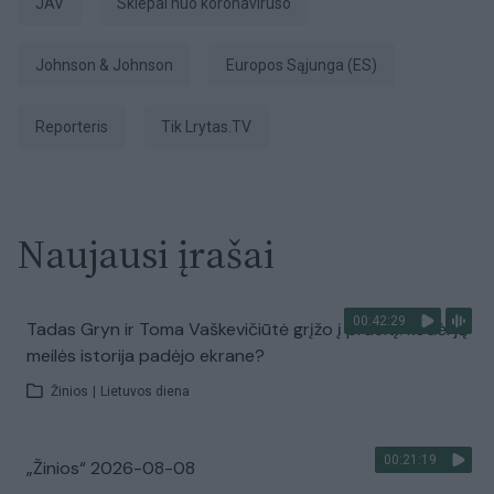
JAV
Skiepai nuo koronaviruso
Johnson & Johnson
Europos Sąjunga (ES)
Reporteris
tik Lrytas.TV
Naujausi įrašai
00:42:29
Tadas Gryn ir Toma Vaškevičiūtė grįžo į praeitį: kodėl jų
meilės istorija padėjo ekrane?
Žinios
|
Lietuvos diena
00:21:19
„Žinios“ 2026-08-08