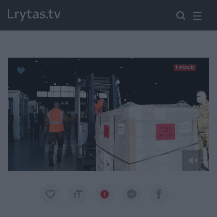
Paremkite Ukrainą