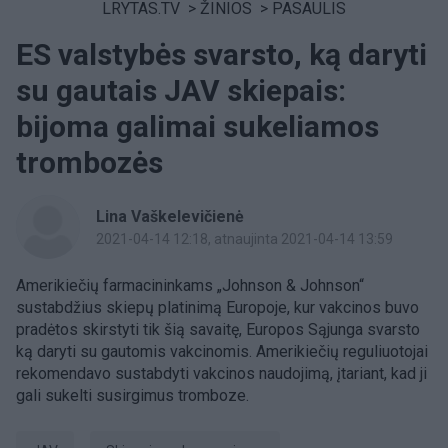
LRYTAS.TV
>
ŽINIOS
>
PASAULIS
ES valstybės svarsto, ką daryti
su gautais JAV skiepais:
bijoma galimai sukeliamos
trombozės
Lina Vaškelevičienė
2021-04-14 12:18
, atnaujinta 2021-04-14 13:59
Amerikiečių farmacininkams „
Johnson &
Johnson“
sustabdžius skiepų platinimą Europoje, kur vakcinos buvo
pradėtos skirstyti tik šią savaitę, Europos Sąjunga svarsto
ką daryti su gautomis vakcinomis. Amerikiečių reguliuotojai
rekomendavo sustabdyti vakcinos naudojimą, įtariant, kad ji
gali sukelti susirgimus tromboze.