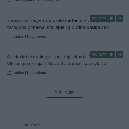
Laidos
|
Informacinis skydas
00:15:25
Ruošiantis naujiems mokslo metams – vaikų teisių
tarnybos primena: štai apie ką būtina pasikalbėti
Laidos
|
Nauja diena
00:14:33
Atliekų krizė nedingo – pradėjo skųstis Naujosios
Vilnios gyventojai: I. Budraitė atsakė, kas vyksta
Laidos
|
Nauja diena
Visi įrašai