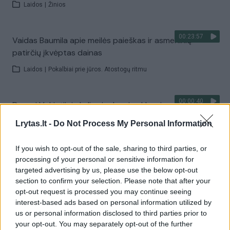
Laidos
|
Žinios
00:23:57
Vaidas Baumila apie meilės paieškas ir asmeninių
patirčių įkvėptas dainas
Laidos
|
Pokalbiai prie jūros. Atostogų ritmu
00:00:40
Dronai Vokietijoje kelia vis daugiau klausimų: du
pastebėti virš karinės bazės
Lrytas.lt -
Do Not Process My Personal Information
Žinios
|
Pasaulis
If you wish to opt-out of the sale, sharing to third parties, or
processing of your personal or sensitive information for
Visi įrašai
targeted advertising by us, please use the below opt-out
section to confirm your selection. Please note that after your
opt-out request is processed you may continue seeing
interest-based ads based on personal information utilized by
Žiūrimiausi įrašai
us or personal information disclosed to third parties prior to
your opt-out. You may separately opt-out of the further