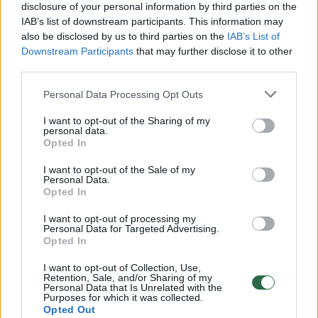
disclosure of your personal information by third parties on the
IAB’s list of downstream participants. This information may
00:00:30
Vaizdai iš tragiškos avarijos Vilniaus r.: dviejų moterų ir
also be disclosed by us to third parties on the
IAB’s List of
vaiko gyvybių išgelbėti nepavyko
Downstream Participants
that may further disclose it to other
third parties.
Žinios
|
Lietuvos diena
Personal Data Processing Opt Outs
00:00:57
Savaitės vidurys nusimato karštas: temperatūra kils iki
I want to opt-out of the Sharing of my
personal data.
32 laipsnių šilumos
Opted In
Žinios
|
Orai
I want to opt-out of the Sale of my
Personal Data.
Opted In
00:15:54
V. Zalužno pasisakymą laiko bandymu įsitvirtinti
I want to opt-out of processing my
Ukrainos politikoje: jis yra neteisus
Personal Data for Targeted Advertising.
Opted In
Laidos
|
Nauja diena
I want to opt-out of Collection, Use,
Retention, Sale, and/or Sharing of my
Personal Data that Is Unrelated with the
00:00:59
Purposes for which it was collected.
Nufilmavo, kaip patvino Vilniaus Vakarinis aplinkkelis:
Opted Out