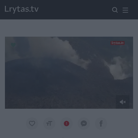
Paremkite Ukrainą