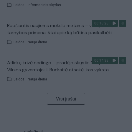
Laidos
|
Informacinis skydas
00:15:25
Ruošiantis naujiems mokslo metams – vaikų teisių
tarnybos primena: štai apie ką būtina pasikalbėti
Laidos
|
Nauja diena
00:14:33
Atliekų krizė nedingo – pradėjo skųstis Naujosios
Vilnios gyventojai: I. Budraitė atsakė, kas vyksta
Laidos
|
Nauja diena
Visi įrašai