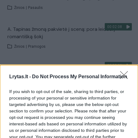
Žinios
|
Pasaulis
00:02:08
A. Tapinas žmoną pakvietė į sceną: pora leidosi į
romantišką šokį
Žinios
|
Pramogos
00:22:28
„Sodas ir daržas“ laidoje – veiksmingas būdas
atsikratyti kurklių
Lrytas.lt -
Do Not Process My Personal Information
Laidos
|
Sodas ir daržas
If you wish to opt-out of the sale, sharing to third parties, or
processing of your personal or sensitive information for
targeted advertising by us, please use the below opt-out
Visi įrašai
section to confirm your selection. Please note that after your
opt-out request is processed you may continue seeing
interest-based ads based on personal information utilized by
us or personal information disclosed to third parties prior to
Žiūrimiausi įrašai
your opt-out. You may separately opt-out of the further