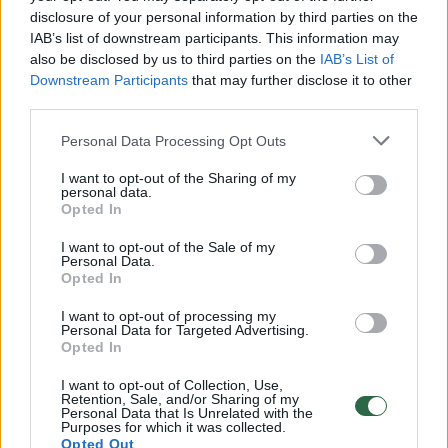
disclosure of your personal information by third parties on the
IAB’s list of downstream participants. This information may
00:00:30
also be disclosed by us to third parties on the
IAB’s List of
Vaizdai iš tragiškos avarijos Vilniaus r.: dviejų moterų ir
Downstream Participants
that may further disclose it to other
vaiko gyvybių išgelbėti nepavyko
third parties.
Žinios
|
Lietuvos diena
Personal Data Processing Opt Outs
I want to opt-out of the Sharing of my
00:00:57
Savaitės vidurys nusimato karštas: temperatūra kils iki
personal data.
Opted In
32 laipsnių šilumos
Žinios
|
Orai
I want to opt-out of the Sale of my
Personal Data.
Opted In
00:15:54
V. Zalužno pasisakymą laiko bandymu įsitvirtinti
I want to opt-out of processing my
Personal Data for Targeted Advertising.
Ukrainos politikoje: jis yra neteisus
Opted In
Laidos
|
Nauja diena
I want to opt-out of Collection, Use,
Retention, Sale, and/or Sharing of my
Personal Data that Is Unrelated with the
Purposes for which it was collected.
00:00:57
Sinoptikai atsakė, kokiais orais užbaigsime darbo
Opted Out