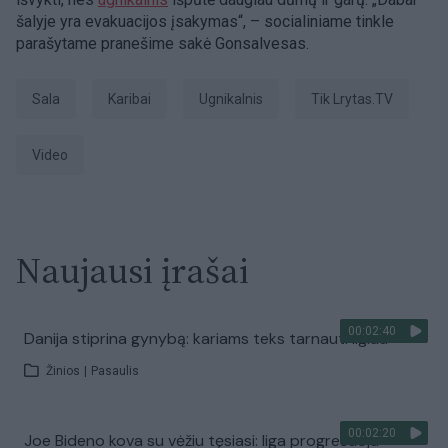
šalyje yra evakuacijos įsakymas“, – socialiniame tinkle
parašytame pranešime sakė Gonsalvesas.
sala
Karibai
ugnikalnis
tik Lrytas.TV
Video
Naujausi įrašai
00:02:40
Danija stiprina gynybą: kariams teks tarnauti ilgiau
Žinios
|
Pasaulis
00:02:20
Joe Bideno kova su vėžiu tęsiasi: liga progresuoja