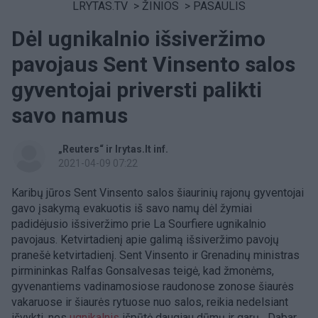
LRYTAS.TV
>
ŽINIOS
>
PASAULIS
Dėl ugnikalnio išsiveržimo
pavojaus Sent Vinsento salos
gyventojai priversti palikti
savo namus
„Reuters“ ir lrytas.lt inf.
2021-04-09 07:22
Karibų jūros Sent Vinsento salos šiaurinių rajonų gyventojai
gavo įsakymą evakuotis iš savo namų dėl žymiai
padidėjusio išsiveržimo prie La Sourfiere ugnikalnio
pavojaus. Ketvirtadienį apie galimą išsiveržimo pavojų
pranešė ketvirtadienį.
Sent Vinsento ir Grenadinų ministras
pirmininkas Ralfas Gonsalvesas teigė, kad žmonėms,
gyvenantiems vadinamosiose raudonose zonose šiaurės
vakaruose ir šiaurės rytuose nuo salos, reikia nedelsiant
išvykti, nes
ugnikalnis
išpūtė daugiau dūmų ir garų. „Dabar