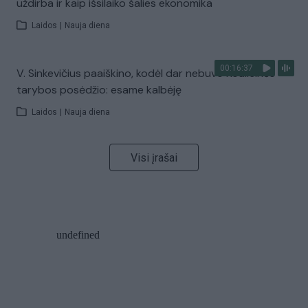
uždirba ir kaip išsilaiko šalies ekonomika
Laidos
|
Nauja diena
00:16:37
V. Sinkevičius paaiškino, kodėl dar nebuvo Koalicinės
tarybos posėdžio: esame kalbėję
Laidos
|
Nauja diena
Visi įrašai