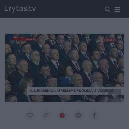
Paremkite Ukrainą