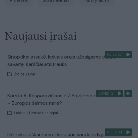
protestai
suvažiavimas
tik Lrytas.TV
Naujausi įrašai
00:00:57
Sinoptikai atsakė, kokiais orais užbaigsime darbo
savaitę: karščiai atsitrauks
Žinios
|
Orai
00:42:12
Karšta A. Kasparavičiaus ir Ž Pavilionio diskusija: Rusija
– Europos šeimos narė?
Laidos
|
Lietuva tiesiogiai
00:02:33
Dėl rekordiškai žemo Dunojaus vandens lygio –