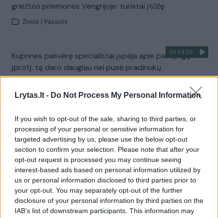
griežtos priemonės Vengrijoje: turistai įtūžę
Žinios
|
Pasaulis
00:04:00
Kuprines pasvėrę specialistai įspėja apie pavojingą
įprotį: tą daro daugiau nei pusė pradinukų
Žinios
|
Lietuvos diena
Lrytas.lt -
Do Not Process My Personal Information
Visi įrašai
If you wish to opt-out of the sale, sharing to third parties, or
processing of your personal or sensitive information for
targeted advertising by us, please use the below opt-out
section to confirm your selection. Please note that after your
Žiūrimiausi įrašai
opt-out request is processed you may continue seeing
interest-based ads based on personal information utilized by
us or personal information disclosed to third parties prior to
your opt-out. You may separately opt-out of the further
00:00:30
Vaizdai iš tragiškos avarijos Vilniaus r.: dviejų moterų ir
disclosure of your personal information by third parties on the
vaiko gyvybių išgelbėti nepavyko
IAB’s list of downstream participants. This information may