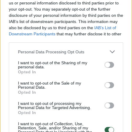
us or personal information disclosed to third parties prior to
your opt-out. You may separately opt-out of the further
Žiūrimiausi įrašai
disclosure of your personal information by third parties on the
IAB’s list of downstream participants. This information may
also be disclosed by us to third parties on the
IAB’s List of
Downstream Participants
that may further disclose it to other
00:00:30
Vaizdai iš tragiškos avarijos Vilniaus r.: dviejų moterų ir
third parties.
vaiko gyvybių išgelbėti nepavyko
Personal Data Processing Opt Outs
Žinios
|
Lietuvos diena
I want to opt-out of the Sharing of my
personal data.
Opted In
00:00:57
Savaitės vidurys nusimato karštas: temperatūra kils iki
32 laipsnių šilumos
I want to opt-out of the Sale of my
Personal Data.
Opted In
Žinios
|
Orai
I want to opt-out of processing my
Personal Data for Targeted Advertising.
00:15:54
V. Zalužno pasisakymą laiko bandymu įsitvirtinti
Opted In
Ukrainos politikoje: jis yra neteisus
I want to opt-out of Collection, Use,
Retention, Sale, and/or Sharing of my
Laidos
|
Nauja diena