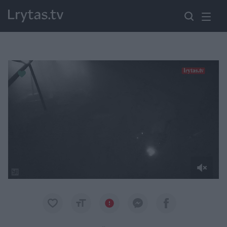
Paremkite Ukrainą