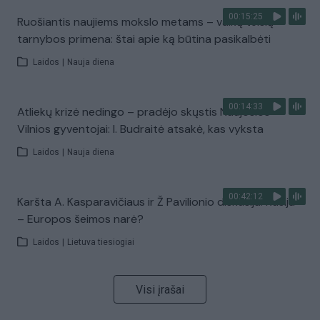
00:15:25
Ruošiantis naujiems mokslo metams – vaikų teisių
tarnybos primena: štai apie ką būtina pasikalbėti
Laidos
|
Nauja diena
00:14:33
Atliekų krizė nedingo – pradėjo skųstis Naujosios
Vilnios gyventojai: I. Budraitė atsakė, kas vyksta
Laidos
|
Nauja diena
00:42:12
Karšta A. Kasparavičiaus ir Ž Pavilionio diskusija: Rusija
– Europos šeimos narė?
Laidos
|
Lietuva tiesiogiai
Visi įrašai