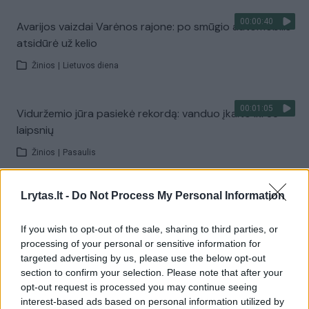
00:00:40
Avarijos vaizdai Varėnos rajone: po smūgio automobilis
atsidūrė už kelio
Žinios
|
Lietuvos diena
00:01:05
Viduržemio jūra pasiekė rekordą: vanduo įkaito iki 33
laipsnių
Žinios
|
Pasaulis
Lrytas.lt -
Do Not Process My Personal Information
00:01:20
Politiškai keblus V. Zelenskio vizitas: Serbija žada
stiprinti ryšius su Ukraina
If you wish to opt-out of the sale, sharing to third parties, or
Žinios
|
Pasaulis
processing of your personal or sensitive information for
targeted advertising by us, please use the below opt-out
section to confirm your selection. Please note that after your
Visi įrašai
opt-out request is processed you may continue seeing
interest-based ads based on personal information utilized by