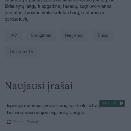
išdaužytų langų ir apgadintų fasadų, sugriuvo vienas
pastatas, kuriame veikė keletas barų, restoranų ir
parduotuvių.
JAV
sprogimas
Naujienos
Žinios
tik Lrytas.TV
Naujausi įrašai
00:01:00
Ispanija mėnesiui įvedė sienų kontrolę iš Italijos:
baiminamasi naujos migrantų bangos
Žinios
|
Pasaulis