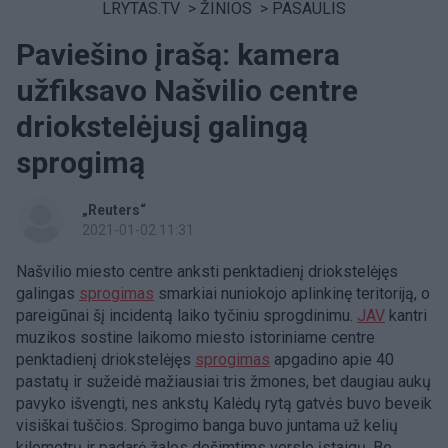
LRYTAS.TV
>
ŽINIOS
>
PASAULIS
Paviešino įrašą: kamera
užfiksavo Našvilio centre
driokstelėjusį galingą
sprogimą
„Reuters“
2021-01-02 11:31
Našvilio miesto centre anksti penktadienį driokstelėjęs
galingas
sprogimas
smarkiai nuniokojo aplinkinę teritoriją, o
pareigūnai šį incidentą laiko tyčiniu sprogdinimu.
JAV
kantri
muzikos sostine laikomo miesto istoriniame centre
penktadienį driokstelėjęs
sprogimas
apgadino apie 40
pastatų ir sužeidė mažiausiai tris žmones, bet daugiau aukų
pavyko išvengti, nes ankstų Kalėdų rytą gatvės buvo beveik
visiškai tuščios. Sprogimo banga buvo juntama už kelių
kilometrų ir padarė žalos dešimtims verslo įstaigų. Be