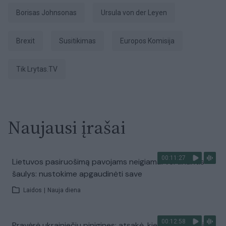
Borisas Johnsonas
Ursula von der Leyen
Brexit
susitikimas
Europos Komisija
tik Lrytas.TV
Naujausi įrašai
00:11:27
Lietuvos pasiruošimą pavojams neigiamai vertinantis
šaulys: nustokime apgaudinėti save
Laidos
|
Nauja diena
00:12:58
Pravėrė ukrainiečių pinigines: atsakė, kiek vidutiniškai