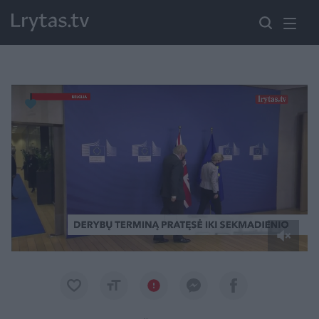
Paremkite Ukrainą