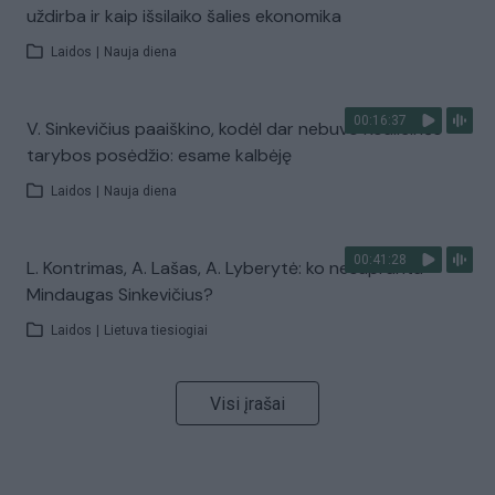
uždirba ir kaip išsilaiko šalies ekonomika
Laidos
|
Nauja diena
00:16:37
V. Sinkevičius paaiškino, kodėl dar nebuvo Koalicinės
tarybos posėdžio: esame kalbėję
Laidos
|
Nauja diena
00:41:28
L. Kontrimas, A. Lašas, A. Lyberytė: ko nesupranta
Mindaugas Sinkevičius?
Laidos
|
Lietuva tiesiogiai
Visi įrašai