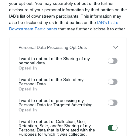
Žiūrimiausi įrašai
your opt-out. You may separately opt-out of the further
disclosure of your personal information by third parties on the
IAB’s list of downstream participants. This information may
also be disclosed by us to third parties on the
IAB’s List of
00:00:49
Pateikė daugiau detalių apie iš tėvų paimtus šešis
Downstream Participants
that may further disclose it to other
vaikus: jiems kilusi grėsmė
third parties.
Žinios
|
Lietuvos diena
Personal Data Processing Opt Outs
I want to opt-out of the Sharing of my
personal data.
00:00:30
Vaizdai iš tragiškos avarijos Vilniaus r.: dviejų moterų ir
Opted In
vaiko gyvybių išgelbėti nepavyko
I want to opt-out of the Sale of my
Žinios
Personal Data.
|
Lietuvos diena
Opted In
I want to opt-out of processing my
00:00:59
Nufilmavo, kaip patvino Vilniaus Vakarinis aplinkkelis:
Personal Data for Targeted Advertising.
Opted In
vaizdas pribloškia
I want to opt-out of Collection, Use,
Žinios
|
Lietuvos diena
Retention, Sale, and/or Sharing of my
Personal Data that Is Unrelated with the
Purposes for which it was collected.