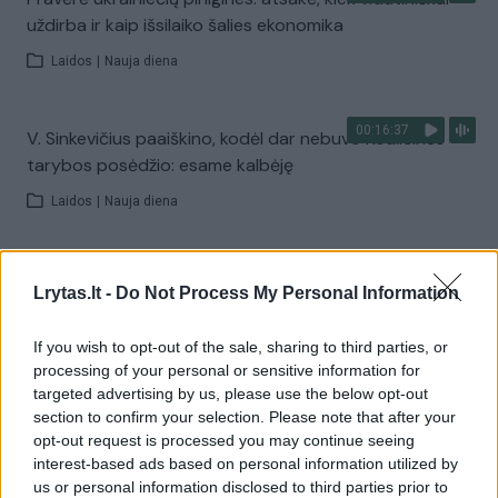
uždirba ir kaip išsilaiko šalies ekonomika
Laidos
|
Nauja diena
00:16:37
V. Sinkevičius paaiškino, kodėl dar nebuvo Koalicinės
tarybos posėdžio: esame kalbėję
Laidos
|
Nauja diena
00:01:31
Pamatykite atsisveikinimo su K. Prunskiene akimirkas:
Lrytas.lt -
Do Not Process My Personal Information
amžinojo poilsio ji atguls Antakalnio kapinėse
Žinios
|
Lietuvos diena
If you wish to opt-out of the sale, sharing to third parties, or
processing of your personal or sensitive information for
targeted advertising by us, please use the below opt-out
Visi įrašai
section to confirm your selection. Please note that after your
opt-out request is processed you may continue seeing
interest-based ads based on personal information utilized by
us or personal information disclosed to third parties prior to