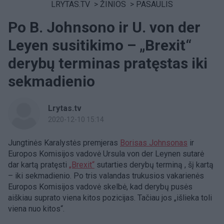
LRYTAS.TV
>
ŽINIOS
>
PASAULIS
Po B. Johnsono ir U. von der
Leyen susitikimo – „Brexit“
derybų terminas pratęstas iki
sekmadienio
Lrytas.tv
2020-12-10 15:14
Jungtinės Karalystės premjeras
Borisas Johnsonas
ir
Europos Komisijos vadovė Ursula von der Leynen sutarė
dar kartą pratęsti
„Brexit“
sutarties derybų terminą , šį kartą
– iki sekmadienio. Po tris valandas trukusios vakarienės
Europos Komisijos vadovė skelbė, kad derybų pusės
aiškiau suprato viena kitos pozicijas. Tačiau jos „išlieka toli
viena nuo kitos“.