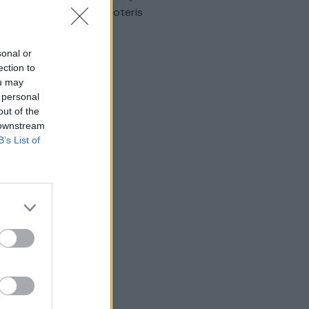
omobilis sužalojo dvi moteris
Žinios
|
Lietuvos diena
sonal or
ection to
ou may
 personal
out of the
 downstream
B’s List of