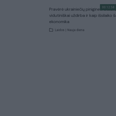
00:12:58
Pravėrė ukrainiečių pinigines: atsakė
vidutiniškai uždirba ir kaip išsilaiko š
ekonomika
Laidos
|
Nauja diena