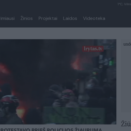
1°C, Viln
rimiausi
Žinios
Projektai
Laidos
Videoteka
Žiū