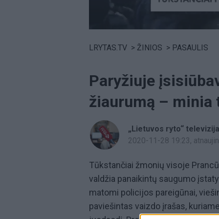
Volume
0%
LRYTAS.TV
>
ŽINIOS
>
PASAULIS
Paryžiuje įsisiūbav
žiaurumą – minia 
„Lietuvos ryto“ televizij
2020-11-28 19:23
, atnauj
Tūkstančiai žmonių visoje Prancūzi
valdžia panaikintų saugumo įstaty
matomi policijos pareigūnai, vieši
paviešintas vaizdo įrašas, kuriame 