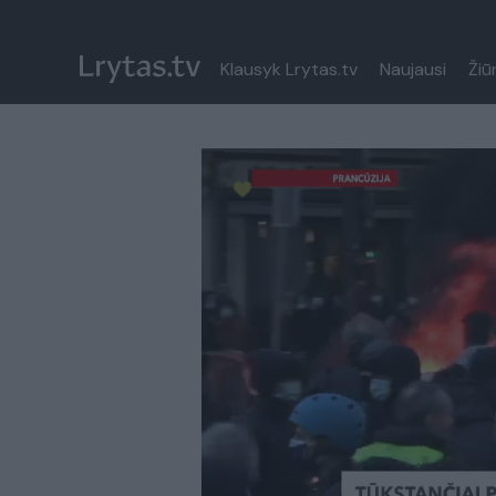
Klausyk Lrytas.tv
Naujausi
Žiū
Paremkite Ukrainą