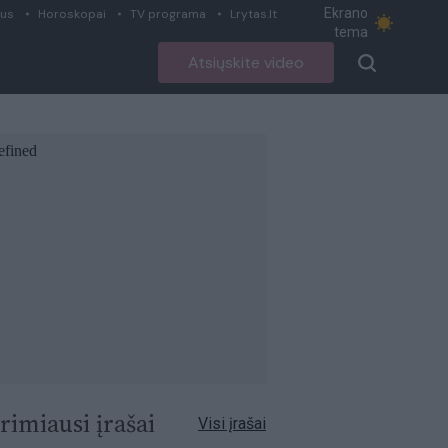
Ekrano
ius
Horoskopai
TV programa
Lrytas.lt
tema
Atsiųskite video
rimiausi įrašai
Visi įrašai