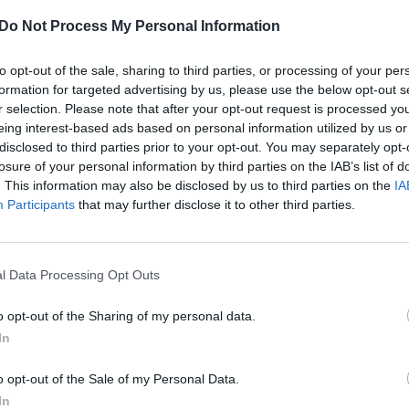
s Macronas
penktadienio vakarą šį įvykį pavadino
aut
jį įstatymą vyko visoje šalyje, o Paryžiaus centre
Do Not Process My Personal Information
sant koronaviruso pandemijos, buvo sausakimša.
to opt-out of the sale, sharing to third parties, or processing of your per
rašais „Policija – visur, teisingumo – niekur“,
formation for targeted advertising by us, please use the below opt-out s
ai tave muša“.
r selection. Please note that after your opt-out request is processed y
eing interest-based ads based on personal information utilized by us or
disclosed to third parties prior to your opt-out. You may separately opt-
ūzija
Emmanuelis Macronas
koronavirusas
losure of your personal information by third parties on the IAB’s list of
. This information may also be disclosed by us to third parties on the
IA
Participants
that may further disclose it to other third parties.
tik Lrytas.TV
Video
l Data Processing Opt Outs
Visi įrašai
o opt-out of the Sharing of my personal data.
In
0:57
00:42:12
aigsime
Karšta A. Kasparavičiaus ir Ž Pavilionio
o opt-out of the Sale of my Personal Data.
diskusija: Rusija – Europos šeimos narė?
In