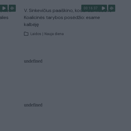
00:16:37
, kiek
V. Sinkevičius paaiškino, kodėl dar nebuvo
alies
Koalicinės tarybos posėdžio: esame
kalbėję
Laidos
|
Nauja diena