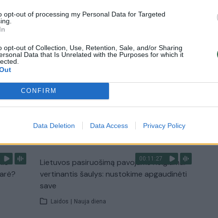
Laidos
|
Lietuva tiesiogiai
to opt-out of processing my Personal Data for Targeted
ing.
In
2:33
00:04:00
dens
Kuprines pasvėrę specialistai įspėja apie
o opt-out of Collection, Use, Retention, Sale, and/or Sharing
e:
pavojingą įprotį: tą daro daugiau nei pusė
ersonal Data that Is Unrelated with the Purposes for which it
lected.
pradinukų
Out
Žinios
|
Lietuvos diena
CONFIRM
TV
Data Deletion
Data Access
Privacy Policy
Visi įrašai
00:11:27
nio
Lietuvos pasiruošimą pavojams neigiamai
narė?
vertinantis šaulys: nustokime apgaudinėti
save
Laidos
|
Nauja diena