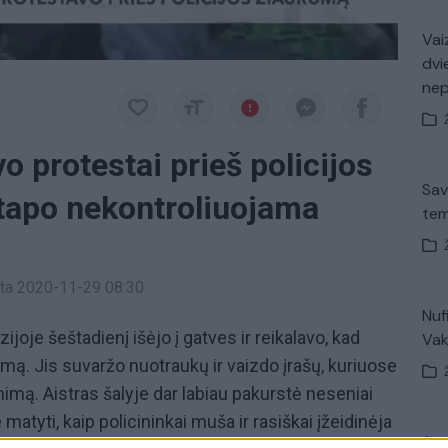
Vaiz
dvi
ne
o protestai prieš policijos
Sav
tapo nekontroliuojama
tem
a
inta 2020-11-29 08:30
Nuf
joje šeštadienį išėjo į gatves ir reikalavo, kad
Vak
mą. Jis suvaržo nuotraukų ir vaizdo įrašų, kuriuose
nimą. Aistras šalyje dar labiau pakurstė neseniai
matyti, kaip policininkai muša ir rasiškai įžeidinėja
Avar