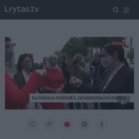
Paremkite Ukrainą