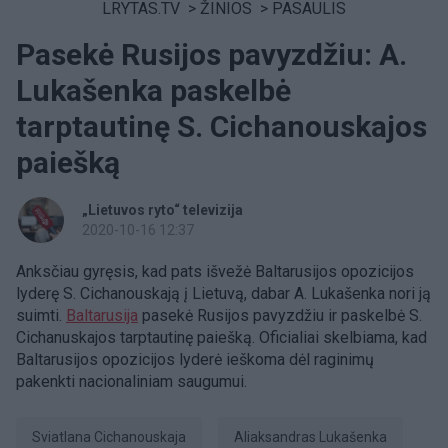
LRYTAS.TV
>
ŽINIOS
>
PASAULIS
Pasekė Rusijos pavyzdžiu: A.
Lukašenka paskelbė
tarptautinę S. Cichanouskajos
paiešką
„Lietuvos ryto“ televizija
2020-10-16 12:37
Anksčiau gyręsis, kad pats išvežė Baltarusijos opozicijos
lyderę S. Cichanouskają į Lietuvą, dabar A. Lukašenka nori ją
suimti.
Baltarusija
pasekė Rusijos pavyzdžiu ir paskelbė S.
Cichanuskajos tarptautinę paiešką. Oficialiai skelbiama, kad
Baltarusijos opozicijos lyderė ieškoma dėl raginimų
pakenkti nacionaliniam saugumui.
Sviatlana Cichanouskaja
Aliaksandras Lukašenka