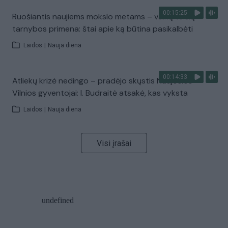
00:15:25
Ruošiantis naujiems mokslo metams – vaikų teisių
tarnybos primena: štai apie ką būtina pasikalbėti
Laidos
|
Nauja diena
00:14:33
Atliekų krizė nedingo – pradėjo skųstis Naujosios
Vilnios gyventojai: I. Budraitė atsakė, kas vyksta
Laidos
|
Nauja diena
Visi įrašai