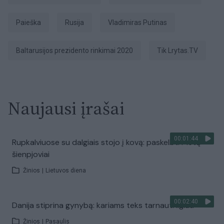
paieška
Rusija
Vladimiras Putinas
Baltarusijos prezidento rinkimai 2020
tik Lrytas.TV
Naujausi įrašai
00:01:44
Rupkalviuose su dalgiais stojo į kovą: paskelbti Metų
šienpjoviai
Žinios
|
Lietuvos diena
00:02:40
Danija stiprina gynybą: kariams teks tarnauti ilgiau
Žinios
|
Pasaulis