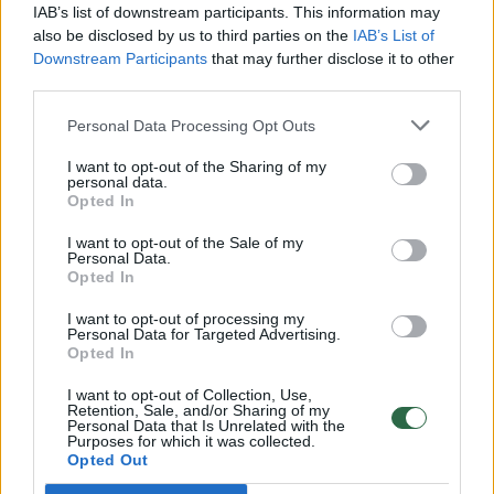
00:00:30
Vaizdai iš tragiškos avarijos Vilniaus r.: dviejų moterų ir
IAB’s list of downstream participants. This information may
vaiko gyvybių išgelbėti nepavyko
also be disclosed by us to third parties on the
IAB’s List of
Downstream Participants
that may further disclose it to other
Žinios
|
Lietuvos diena
third parties.
Personal Data Processing Opt Outs
00:00:57
Savaitės vidurys nusimato karštas: temperatūra kils iki
I want to opt-out of the Sharing of my
32 laipsnių šilumos
personal data.
Opted In
Žinios
|
Orai
I want to opt-out of the Sale of my
Personal Data.
Opted In
00:15:54
V. Zalužno pasisakymą laiko bandymu įsitvirtinti
Ukrainos politikoje: jis yra neteisus
I want to opt-out of processing my
Personal Data for Targeted Advertising.
Laidos
|
Nauja diena
Opted In
I want to opt-out of Collection, Use,
Retention, Sale, and/or Sharing of my
00:00:57
Sinoptikai atsakė, kokiais orais užbaigsime darbo
Personal Data that Is Unrelated with the
Purposes for which it was collected.
savaitę: karščiai atsitrauks
Opted Out
Žinios
|
Orai