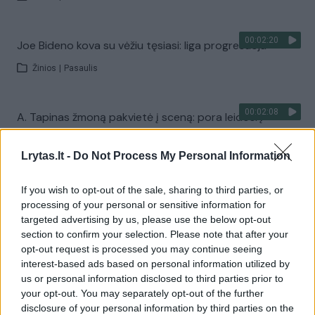
00:02:20
Joe Bideno kova su vėžiu tęsiasi: liga progresuoja
Žinios
|
Pasaulis
00:02:08
A. Tapinas žmoną pakvietė į sceną: pora leidosi į
romantišką šokį
Lrytas.lt -
Do Not Process My Personal Information
Žinios
|
Pramogos
If you wish to opt-out of the sale, sharing to third parties, or
Visi įrašai
processing of your personal or sensitive information for
targeted advertising by us, please use the below opt-out
section to confirm your selection. Please note that after your
opt-out request is processed you may continue seeing
Žiūrimiausi įrašai
interest-based ads based on personal information utilized by
us or personal information disclosed to third parties prior to
your opt-out. You may separately opt-out of the further
disclosure of your personal information by third parties on the