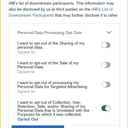
vaiko gyvybių išgelbėti nepavyko
IAB’s list of downstream participants. This information may
also be disclosed by us to third parties on the
IAB’s List of
Žinios
|
Lietuvos diena
Downstream Participants
that may further disclose it to other
third parties.
00:00:57
Savaitės vidurys nusimato karštas: temperatūra kils iki
Personal Data Processing Opt Outs
32 laipsnių šilumos
I want to opt-out of the Sharing of my
personal data.
Žinios
|
Orai
Opted In
I want to opt-out of the Sale of my
00:15:54
V. Zalužno pasisakymą laiko bandymu įsitvirtinti
Personal Data.
Opted In
Ukrainos politikoje: jis yra neteisus
I want to opt-out of processing my
Laidos
|
Nauja diena
Personal Data for Targeted Advertising.
Opted In
00:05:25
I want to opt-out of Collection, Use,
K. Prunskienės brolis prisiminė jaudinančią akimirką
Retention, Sale, and/or Sharing of my
prieš mirtį: „Tai buvo simbolinis mūsų pagerbimo
Personal Data that Is Unrelated with the
Purposes for which it was collected.
ženklas“
Opted Out
Žinios
|
Lietuvos diena