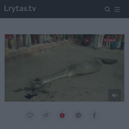
Paremkite Ukrainą