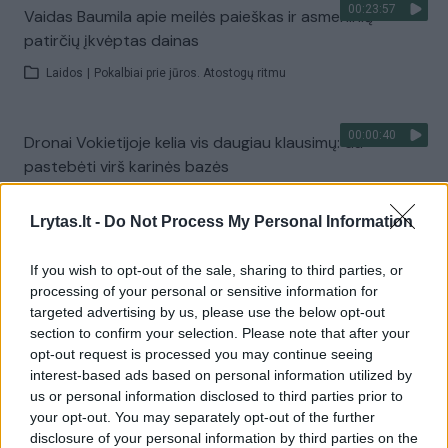
00:23:57
Vaidas Baumila apie meilės paieškas ir asmeninių
patirčių įkvėptas dainas
Laidos
|
Pokalbiai prie jūros. Atostogų ritmu
00:00:40
Dronai Vokietijoje kelia vis daugiau klausimų: du
pastebėti virš karinės bazės
Žinios
|
Pasaulis
Lrytas.lt -
Do Not Process My Personal Information
Visi įrašai
If you wish to opt-out of the sale, sharing to third parties, or
processing of your personal or sensitive information for
targeted advertising by us, please use the below opt-out
section to confirm your selection. Please note that after your
Žiūrimiausi įrašai
opt-out request is processed you may continue seeing
interest-based ads based on personal information utilized by
us or personal information disclosed to third parties prior to
your opt-out. You may separately opt-out of the further
00:00:30
Vaizdai iš tragiškos avarijos Vilniaus r.: dviejų moterų ir
disclosure of your personal information by third parties on the