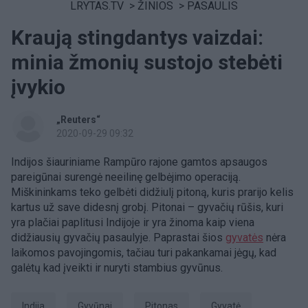
LRYTAS.TV
>
ŽINIOS
>
PASAULIS
Kraują stingdantys vaizdai:
minia žmonių sustojo stebėti
įvykio
„Reuters“
2020-09-29 09:32
Indijos šiauriniame Rampūro rajone gamtos apsaugos
pareigūnai surengė neeilinę gelbėjimo operaciją.
Miškininkams teko gelbėti didžiulį pitoną, kuris prarijo kelis
kartus už save didesnį grobį. Pitonai – gyvačių rūšis, kuri
yra plačiai paplitusi Indijoje ir yra žinoma kaip viena
didžiausių gyvačių pasaulyje. Paprastai šios
gyvatės
nėra
laikomos pavojingomis, tačiau turi pakankamai jėgų, kad
galėtų kad įveikti ir nuryti stambius gyvūnus.
Indija
Gyvūnai
pitonas
gyvatė