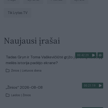
tik Lrytas.TV
Naujausi įrašai
00:42:29
Tadas Gryn ir Toma Vaškevičiūtė grįžo į praeitį: kodėl jų
meilės istorija padėjo ekrane?
Žinios
|
Lietuvos diena
00:21:19
„Žinios“ 2026-08-08
Laidos
|
Žinios