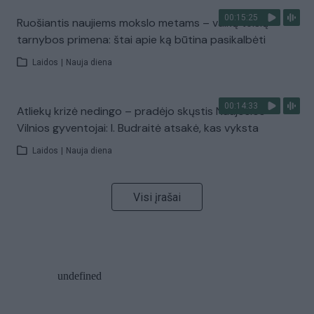
00:15:25
Ruošiantis naujiems mokslo metams – vaikų teisių
tarnybos primena: štai apie ką būtina pasikalbėti
Laidos
|
Nauja diena
00:14:33
Atliekų krizė nedingo – pradėjo skųstis Naujosios
Vilnios gyventojai: I. Budraitė atsakė, kas vyksta
Laidos
|
Nauja diena
Visi įrašai