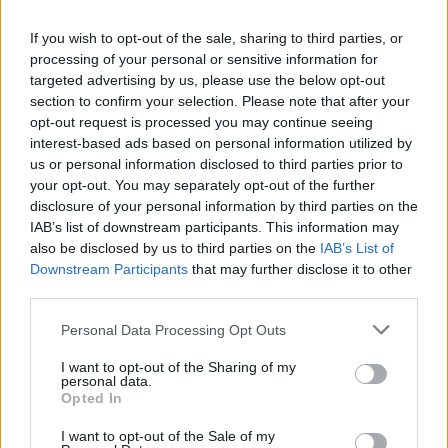
00:02:33
Dėl rekordiškai žemo Dunojaus vandens lygio –
If you wish to opt-out of the sale, sharing to third parties, or
griežtos priemonės Vengrijoje: turistai įtūžę
processing of your personal or sensitive information for
targeted advertising by us, please use the below opt-out
Žinios
|
Pasaulis
section to confirm your selection. Please note that after your
opt-out request is processed you may continue seeing
interest-based ads based on personal information utilized by
00:04:00
Kuprines pasvėrę specialistai įspėja apie pavojingą
us or personal information disclosed to third parties prior to
įprotį: tą daro daugiau nei pusė pradinukų
your opt-out. You may separately opt-out of the further
disclosure of your personal information by third parties on the
Žinios
|
Lietuvos diena
IAB’s list of downstream participants. This information may
also be disclosed by us to third parties on the
IAB’s List of
Downstream Participants
that may further disclose it to other
Visi įrašai
third parties.
Personal Data Processing Opt Outs
Žiūrimiausi įrašai
I want to opt-out of the Sharing of my
personal data.
Opted In
00:00:30
I want to opt-out of the Sale of my
Vaizdai iš tragiškos avarijos Vilniaus r.: dviejų moterų ir