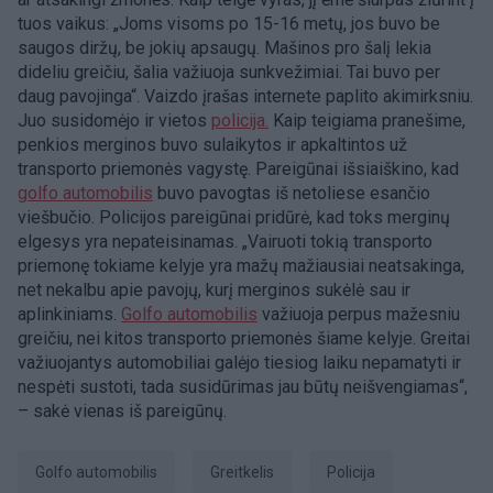
tuos vaikus: „Joms visoms po 15-16 metų, jos buvo be
saugos diržų, be jokių apsaugų. Mašinos pro šalį lekia
dideliu greičiu, šalia važiuoja sunkvežimiai. Tai buvo per
daug pavojinga“. Vaizdo įrašas internete paplito akimirksniu.
Juo susidomėjo ir vietos
policija.
Kaip teigiama pranešime,
penkios merginos buvo sulaikytos ir apkaltintos už
transporto priemonės vagystę. Pareigūnai išsiaiškino, kad
golfo automobilis
buvo pavogtas iš netoliese esančio
viešbučio. Policijos pareigūnai pridūrė, kad toks merginų
elgesys yra nepateisinamas. „Vairuoti tokią transporto
priemonę tokiame kelyje yra mažų mažiausiai neatsakinga,
net nekalbu apie pavojų, kurį merginos sukėlė sau ir
aplinkiniams.
Golfo automobilis
važiuoja perpus mažesniu
greičiu, nei kitos transporto priemonės šiame kelyje. Greitai
važiuojantys automobiliai galėjo tiesiog laiku nepamatyti ir
nespėti sustoti, tada susidūrimas jau būtų neišvengiamas“,
– sakė vienas iš pareigūnų.
golfo automobilis
greitkelis
Policija