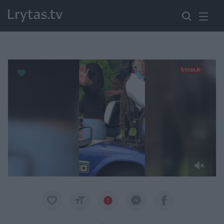
Paremkite Ukrainą