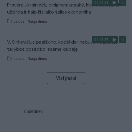
00:12:58
Pravėrė ukrainiečių pinigines: atsakė, kiek vidutiniškai
uždirba ir kaip išsilaiko šalies ekonomika
Laidos
|
Nauja diena
00:16:37
V. Sinkevičius paaiškino, kodėl dar nebuvo Koalicinės
tarybos posėdžio: esame kalbėję
Laidos
|
Nauja diena
Visi įrašai