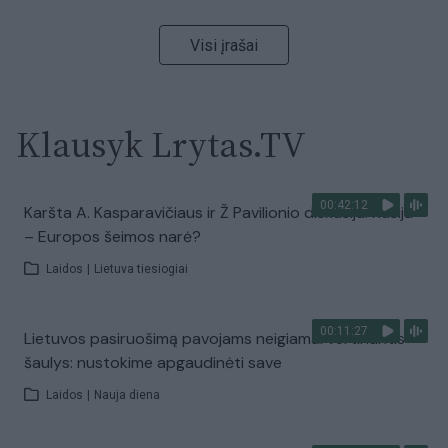
Visi įrašai
Klausyk Lrytas.TV
00:42:12
Karšta A. Kasparavičiaus ir Ž Pavilionio diskusija: Rusija
– Europos šeimos narė?
Laidos
|
Lietuva tiesiogiai
00:11:27
Lietuvos pasiruošimą pavojams neigiamai vertinantis
šaulys: nustokime apgaudinėti save
Laidos
|
Nauja diena