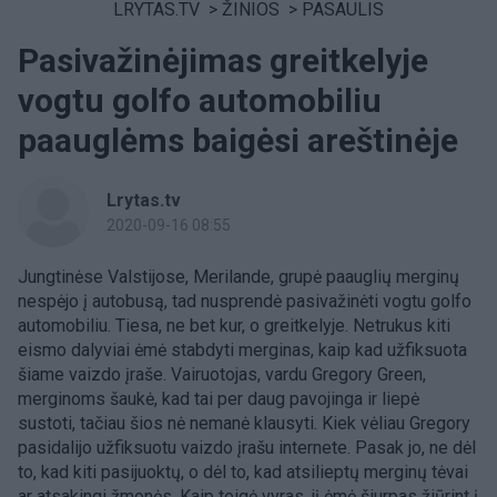
LRYTAS.TV
>
ŽINIOS
>
PASAULIS
Pasivažinėjimas greitkelyje
vogtu golfo automobiliu
paauglėms baigėsi areštinėje
Lrytas.tv
2020-09-16 08:55
Jungtinėse Valstijose, Merilande, grupė paauglių merginų
nespėjo į autobusą, tad nusprendė pasivažinėti vogtu golfo
automobiliu. Tiesa, ne bet kur, o greitkelyje. Netrukus kiti
eismo dalyviai ėmė stabdyti merginas, kaip kad užfiksuota
šiame vaizdo įraše. Vairuotojas, vardu Gregory Green,
merginoms šaukė, kad tai per daug pavojinga ir liepė
sustoti, tačiau šios nė nemanė klausyti. Kiek vėliau Gregory
pasidalijo užfiksuotu vaizdo įrašu internete. Pasak jo, ne dėl
to, kad kiti pasijuoktų, o dėl to, kad atsilieptų merginų tėvai
ar atsakingi žmonės. Kaip teigė vyras, jį ėmė šiurpas žiūrint į