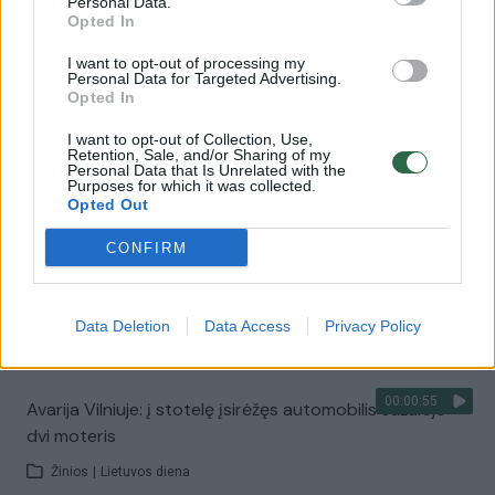
Personal Data.
vaiko gyvybių išgelbėti nepavyko
Opted In
Žinios
|
Lietuvos diena
I want to opt-out of processing my
Personal Data for Targeted Advertising.
Opted In
00:00:57
Savaitės vidurys nusimato karštas: temperatūra kils iki
I want to opt-out of Collection, Use,
32 laipsnių šilumos
Retention, Sale, and/or Sharing of my
Personal Data that Is Unrelated with the
Purposes for which it was collected.
Žinios
|
Orai
Opted Out
CONFIRM
00:00:59
Nufilmavo, kaip patvino Vilniaus Vakarinis aplinkkelis:
vaizdas pribloškia
Data Deletion
Data Access
Privacy Policy
Žinios
|
Lietuvos diena
00:00:55
Avarija Vilniuje: į stotelę įsirėžęs automobilis sužalojo
dvi moteris
Žinios
|
Lietuvos diena