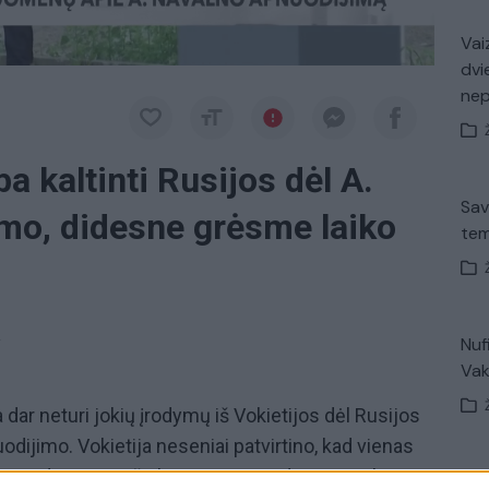
Vaiz
dvi
ne
 kaltinti Rusijos dėl A.
Sav
mo, didesne grėsme laiko
tem
a
Nuf
Vak
dar neturi jokių įrodymų iš Vokietijos dėl Rusijos
odijimo. Vokietija neseniai patvirtino, kad vienas
 apnuodytas Novičioko grupės nuodais. Kremlius
Avar