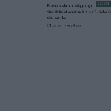
00:12:58
Pravėrė ukrainiečių pinigines: atsakė
vidutiniškai uždirba ir kaip išsilaiko š
ekonomika
Laidos
|
Nauja diena