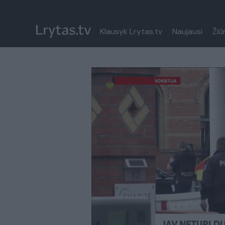
Klausyk Lrytas.tv
Naujausi
Žiū
Paremkite Ukrainą