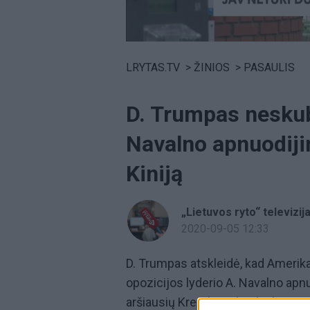
Volume
0%
LRYTAS.TV
>
ŽINIOS
>
PASAULIS
D. Trumpas neskuba
Navalno apnuodiji
Kiniją
„Lietuvos ryto“ televizij
2020-09-05 12:33
D. Trumpas atskleidė, kad Amerika 
opozicijos lyderio A. Navalno apnu
aršiausių Kremliaus kritikų buvo