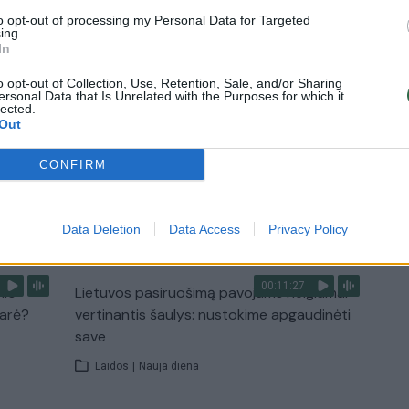
Laidos
|
Lietuva tiesiogiai
to opt-out of processing my Personal Data for Targeted
ing.
In
2:33
00:04:00
dens
Kuprines pasvėrę specialistai įspėja apie
o opt-out of Collection, Use, Retention, Sale, and/or Sharing
e:
pavojingą įprotį: tą daro daugiau nei pusė
ersonal Data that Is Unrelated with the Purposes for which it
lected.
pradinukų
Out
Žinios
|
Lietuvos diena
CONFIRM
TV
Visi įrašai
Data Deletion
Data Access
Privacy Policy
00:11:27
nio
Lietuvos pasiruošimą pavojams neigiamai
narė?
vertinantis šaulys: nustokime apgaudinėti
save
Laidos
|
Nauja diena