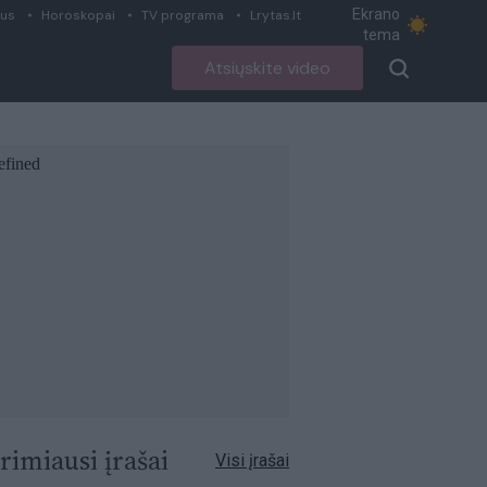
Ekrano
ius
Horoskopai
TV programa
Lrytas.lt
tema
Atsiųskite video
rimiausi įrašai
Visi įrašai