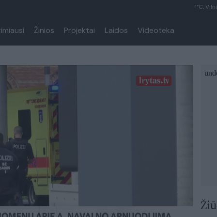
1°C, Viln
rimiausi
Žinios
Projektai
Laidos
Videoteka
Žiū