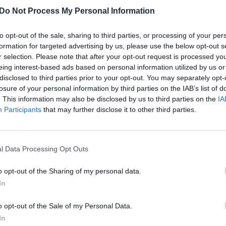
ris vis dar yra dirbtinai sukeltos komos būsenos,
aut
Do Not Process My Personal Information
ų ministras S. Lavrovas nurodė, kad
Rusija
iki šiol
ietijos pusės, kurie pagrįstų pasikėsinimą į
to opt-out of the sale, sharing to third parties, or processing of your per
formation for targeted advertising by us, please use the below opt-out s
r selection. Please note that after your opt-out request is processed y
eing interest-based ads based on personal information utilized by us or
disclosed to third parties prior to your opt-out. You may separately opt-
Rusija
Aleksejus Navalnas
apnuodijimas
losure of your personal information by third parties on the IAB’s list of
. This information may also be disclosed by us to third parties on the
IA
Participants
that may further disclose it to other third parties.
l Data Processing Opt Outs
Visi įrašai
o opt-out of the Sharing of my personal data.
In
0:57
00:42:12
aigsime
Karšta A. Kasparavičiaus ir Ž Pavilionio
o opt-out of the Sale of my Personal Data.
diskusija: Rusija – Europos šeimos narė?
In