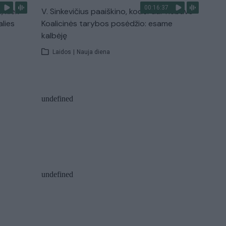
00:16:37
, kiek
V. Sinkevičius paaiškino, kodėl dar nebuvo
alies
Koalicinės tarybos posėdžio: esame
kalbėję
Laidos
|
Nauja diena