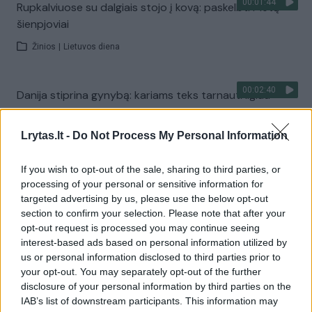
00:01:44
Rupkalviuose su dalgiais stojo į kovą: paskelbti Metų
šienpjoviai
Žinios
|
Lietuvos diena
00:02:40
Danija stiprina gynybą: kariams teks tarnauti ilgiau
Žinios
|
Pasaulis
Lrytas.lt -
Do Not Process My Personal Information
Visi įrašai
If you wish to opt-out of the sale, sharing to third parties, or
processing of your personal or sensitive information for
targeted advertising by us, please use the below opt-out
section to confirm your selection. Please note that after your
Žiūrimiausi įrašai
opt-out request is processed you may continue seeing
interest-based ads based on personal information utilized by
us or personal information disclosed to third parties prior to
your opt-out. You may separately opt-out of the further
00:00:30
Vaizdai iš tragiškos avarijos Vilniaus r.: dviejų moterų ir
disclosure of your personal information by third parties on the
vaiko gyvybių išgelbėti nepavyko
IAB’s list of downstream participants. This information may