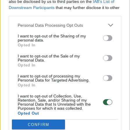
also be disclosed by us to third parties on the
IAB’s List of
Žinios
|
Lietuvos diena
Downstream Participants
that may further disclose it to other
third parties.
00:00:57
Savaitės vidurys nusimato karštas: temperatūra kils iki
Personal Data Processing Opt Outs
32 laipsnių šilumos
I want to opt-out of the Sharing of my
Žinios
personal data.
|
Orai
Opted In
I want to opt-out of the Sale of my
00:15:54
V. Zalužno pasisakymą laiko bandymu įsitvirtinti
Personal Data.
Opted In
Ukrainos politikoje: jis yra neteisus
I want to opt-out of processing my
Laidos
|
Nauja diena
Personal Data for Targeted Advertising.
Opted In
00:00:57
Sinoptikai atsakė, kokiais orais užbaigsime darbo
I want to opt-out of Collection, Use,
Retention, Sale, and/or Sharing of my
savaitę: karščiai atsitrauks
Personal Data that Is Unrelated with the
Purposes for which it was collected.
Žinios
Opted Out
|
Orai
CONFIRM