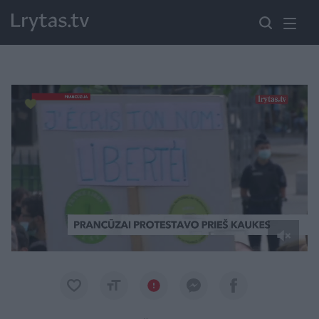
Paremkite Ukrainą