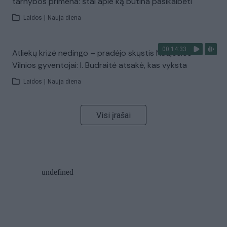
tarnybos primena: štai apie ką būtina pasikalbėti
Laidos
|
Nauja diena
00:14:33
Atliekų krizė nedingo – pradėjo skųstis Naujosios
Vilnios gyventojai: I. Budraitė atsakė, kas vyksta
Laidos
|
Nauja diena
Visi įrašai