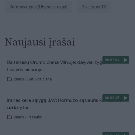
koronavirusas (Uhano virusas)
tik Lrytas.TV
Naujausi įrašai
00:02:04
Baltarusių Orumo diena Vilniuje: dalyviai žygiavo
Laisvės eisenoje
Žinios
|
Lietuvos diena
00:03:45
Iranas kelia sąlygą JAV: Hormūzo sąsiauris kol kas liks
uždarytas
Žinios
|
Pasaulis