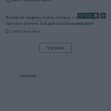
Laidos
|
Informacinis skydas
00:15:25
Ruošiantis naujiems mokslo metams – vaikų teisių
tarnybos primena: štai apie ką būtina pasikalbėti
Laidos
|
Nauja diena
Visi įrašai