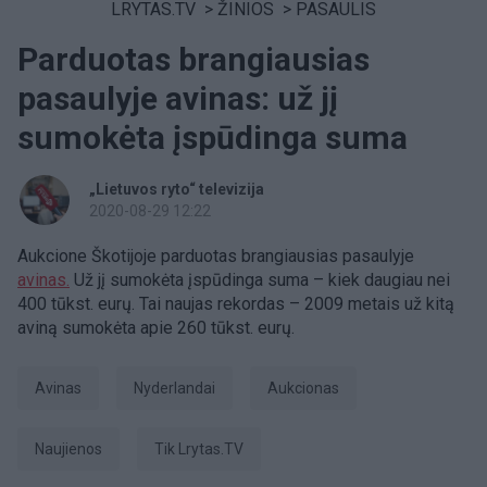
LRYTAS.TV
>
ŽINIOS
>
PASAULIS
Parduotas brangiausias
pasaulyje avinas: už jį
sumokėta įspūdinga suma
„Lietuvos ryto“ televizija
2020-08-29 12:22
Aukcione Škotijoje parduotas brangiausias pasaulyje
avinas.
Už jį sumokėta įspūdinga suma – kiek daugiau nei
400 tūkst. eurų. Tai naujas rekordas – 2009 metais už kitą
aviną sumokėta apie 260 tūkst. eurų.
Avinas
Nyderlandai
Aukcionas
Naujienos
tik Lrytas.TV