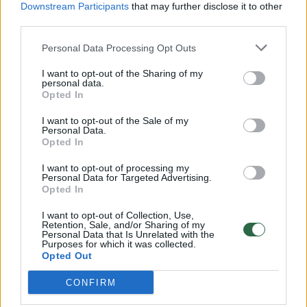
Downstream Participants
that may further disclose it to other
third parties.
00:00:57
Savaitės vidurys nusimato karštas: temperatūra kils iki
32 laipsnių šilumos
Personal Data Processing Opt Outs
Žinios
|
Orai
I want to opt-out of the Sharing of my
personal data.
Opted In
00:15:54
V. Zalužno pasisakymą laiko bandymu įsitvirtinti
I want to opt-out of the Sale of my
Personal Data.
Ukrainos politikoje: jis yra neteisus
Opted In
Laidos
|
Nauja diena
I want to opt-out of processing my
Personal Data for Targeted Advertising.
Opted In
00:00:57
Sinoptikai atsakė, kokiais orais užbaigsime darbo
I want to opt-out of Collection, Use,
savaitę: karščiai atsitrauks
Retention, Sale, and/or Sharing of my
Personal Data that Is Unrelated with the
Žinios
Purposes for which it was collected.
|
Orai
Opted Out
CONFIRM
Visi įrašai