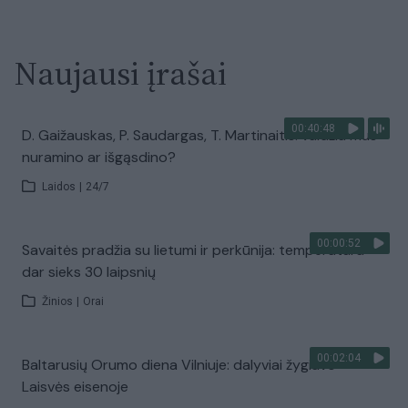
Naujausi įrašai
00:40:48
D. Gaižauskas, P. Saudargas, T. Martinaitis: valdžia mus
nuramino ar išgąsdino?
Laidos
|
24/7
00:00:52
Savaitės pradžia su lietumi ir perkūnija: temperatūra
dar sieks 30 laipsnių
Žinios
|
Orai
00:02:04
Baltarusių Orumo diena Vilniuje: dalyviai žygiavo
Laisvės eisenoje