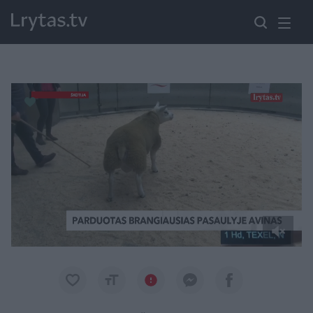
Paremkite Ukrainą