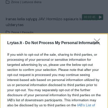
Žinios
|
Lietuvos diena
00:03:45
Iranas kelia sąlygą JAV: Hormūzo sąsiauris kol kas liks
uždarytas
Žinios
|
Pasaulis
Lrytas.lt -
Do Not Process My Personal Information
Visi įrašai
If you wish to opt-out of the sale, sharing to third parties, or
processing of your personal or sensitive information for
targeted advertising by us, please use the below opt-out
Žiūrimiausi įrašai
section to confirm your selection. Please note that after your
opt-out request is processed you may continue seeing
interest-based ads based on personal information utilized by
us or personal information disclosed to third parties prior to
00:00:30
Vaizdai iš tragiškos avarijos Vilniaus r.: dviejų moterų ir
your opt-out. You may separately opt-out of the further
vaiko gyvybių išgelbėti nepavyko
disclosure of your personal information by third parties on the
IAB’s list of downstream participants. This information may
Žinios
|
Lietuvos diena
also be disclosed by us to third parties on the
IAB’s List of