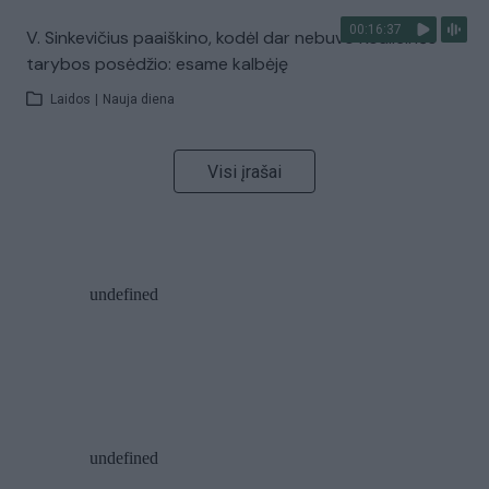
00:16:37
V. Sinkevičius paaiškino, kodėl dar nebuvo Koalicinės
tarybos posėdžio: esame kalbėję
Laidos
|
Nauja diena
Visi įrašai