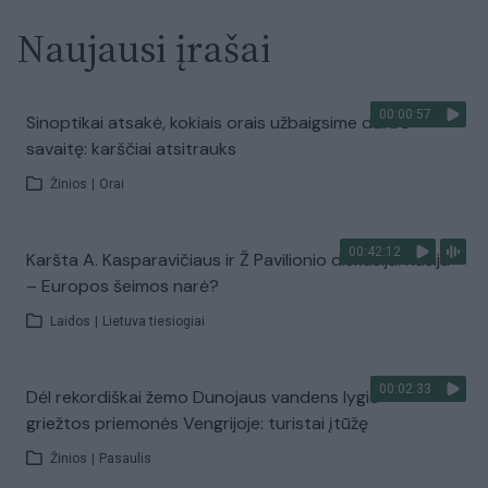
Naujausi įrašai
00:00:57
Sinoptikai atsakė, kokiais orais užbaigsime darbo
savaitę: karščiai atsitrauks
Žinios
|
Orai
00:42:12
Karšta A. Kasparavičiaus ir Ž Pavilionio diskusija: Rusija
– Europos šeimos narė?
Laidos
|
Lietuva tiesiogiai
00:02:33
Dėl rekordiškai žemo Dunojaus vandens lygio –
griežtos priemonės Vengrijoje: turistai įtūžę
Žinios
|
Pasaulis