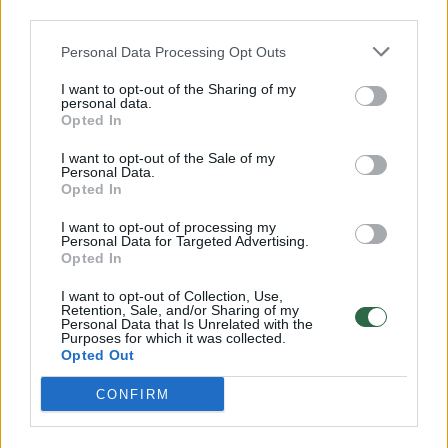
00:00:57
Savaitės vidurys nusimato karštas: temperatūra kils iki
third parties.
32 laipsnių šilumos
Personal Data Processing Opt Outs
Žinios
|
Orai
I want to opt-out of the Sharing of my
personal data.
Opted In
00:00:59
Nufilmavo, kaip patvino Vilniaus Vakarinis aplinkkelis:
vaizdas pribloškia
I want to opt-out of the Sale of my
Personal Data.
Opted In
Žinios
|
Lietuvos diena
I want to opt-out of processing my
Personal Data for Targeted Advertising.
00:02:01
Opted In
„Pagarba pirmajai premjerei“: pasidalijo jautriais
prisiminimais apie Kazimierą Prunskienę
I want to opt-out of Collection, Use,
Retention, Sale, and/or Sharing of my
Žinios
|
Lietuvos diena
Personal Data that Is Unrelated with the
Purposes for which it was collected.
Opted Out
Visi įrašai
CONFIRM