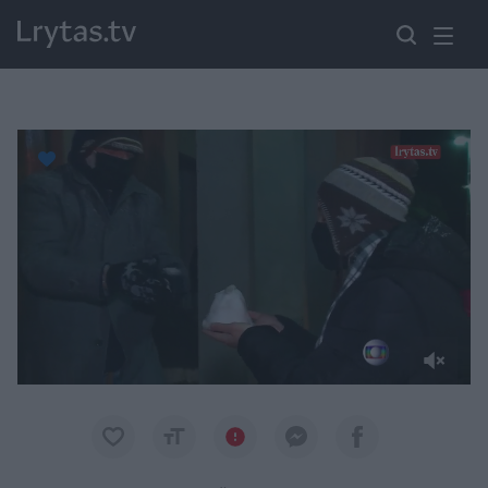
Paremkite Ukrainą