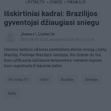
LRYTAS.TV
>
ŽINIOS
>
PASAULIS
Išskirtiniai kadrai: Brazilijos
gyventojai džiaugiasi sniegu
,
Lrytas.tv
„Reuters“
2020-08-22 10:23
, atnaujinta 2020-08-22 10:24
Istorinis šaltasis ciklonas penktadienį atnešė sniegą į pietų
Braziliją. Pietinėje Brazilijos valstijoje, Rio Grande do Sul,
buvo užfiksuota šalčiausia temperatūra: viename regione
buvo registruota 8 laipsniai šalčio.
tik Lrytas.TV
Video
Brazilija
Sniegas
šaltis