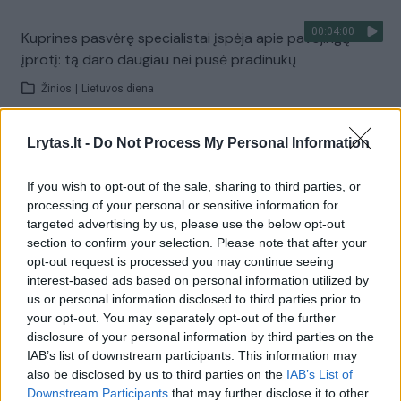
00:04:00
Kuprines pasvėrę specialistai įspėja apie pavojingą
įprotį: tą daro daugiau nei pusė pradinukų
Žinios
|
Lietuvos diena
Lrytas.lt -
Do Not Process My Personal Information
Visi įrašai
If you wish to opt-out of the sale, sharing to third parties, or
processing of your personal or sensitive information for
Žiūrimiausi įrašai
targeted advertising by us, please use the below opt-out
section to confirm your selection. Please note that after your
opt-out request is processed you may continue seeing
interest-based ads based on personal information utilized by
00:00:30
Vaizdai iš tragiškos avarijos Vilniaus r.: dviejų moterų ir
us or personal information disclosed to third parties prior to
vaiko gyvybių išgelbėti nepavyko
your opt-out. You may separately opt-out of the further
disclosure of your personal information by third parties on the
Žinios
|
Lietuvos diena
IAB’s list of downstream participants. This information may
also be disclosed by us to third parties on the
IAB’s List of
Downstream Participants
that may further disclose it to other