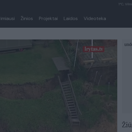
1°C, Viln
rimiausi
Žinios
Projektai
Laidos
Videoteka
Žiū