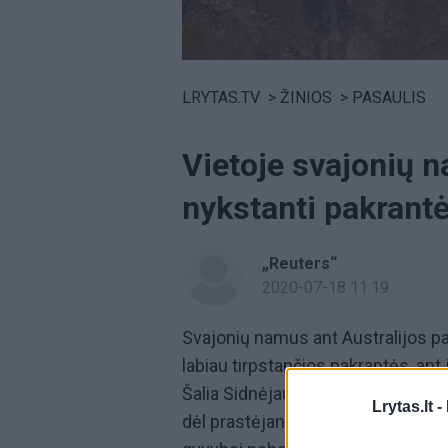
Volume
0%
LRYTAS.TV
>
ŽINIOS
>
PASAULIS
Vietoje svajonių n
nykstanti pakrantė
„Reuters“
2020-07-18 11:19
Svajonių namus ant Australijos pa
labiau tirpstančios pakrantės, ant
Šalia Sidnėjaus esančio miestelio
Lrytas.lt -
dėl prastėjančios situacijos jie ja