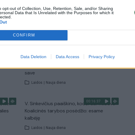
o opt-out of Collection, Use, Retention, Sale, and/or Sharing
Žinios
|
Lietuvos diena
ersonal Data that Is Unrelated with the Purposes for which it
lected.
Out
TV
CONFIRM
Visi įrašai
00:11:27
Data Deletion
Data Access
Privacy Policy
nio
Lietuvos pasiruošimą pavojams neigiamai
narė?
vertinantis šaulys: nustokime apgaudinėti
save
Laidos
|
Nauja diena
00:16:37
, kiek
V. Sinkevičius paaiškino, kodėl dar nebuvo
alies
Koalicinės tarybos posėdžio: esame
kalbėję
Laidos
|
Nauja diena