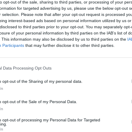
ai pergyvena, ar jų turimi pastatai neatsidurs
to opt-out of the sale, sharing to third parties, or processing of your per
aut
formation for targeted advertising by us, please use the below opt-out s
r selection. Please note that after your opt-out request is processed y
eing interest-based ads based on personal information utilized by us or
e jūros
Namai
tik Lrytas.TV
disclosed to third parties prior to your opt-out. You may separately opt-
losure of your personal information by third parties on the IAB’s list of
. This information may also be disclosed by us to third parties on the
IA
Participants
that may further disclose it to other third parties.
Visi įrašai
l Data Processing Opt Outs
0:57
00:42:12
aigsime
Karšta A. Kasparavičiaus ir Ž Pavilionio
o opt-out of the Sharing of my personal data.
diskusija: Rusija – Europos šeimos narė?
In
Laidos
|
Lietuva tiesiogiai
o opt-out of the Sale of my Personal Data.
In
2:33
00:04:00
dens
Kuprines pasvėrę specialistai įspėja apie
to opt-out of processing my Personal Data for Targeted
e:
pavojingą įprotį: tą daro daugiau nei pusė
ing.
In
pradinukų