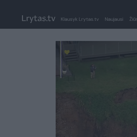
Klausyk Lrytas.tv
Naujausi
Žiū
Paremkite Ukrainą