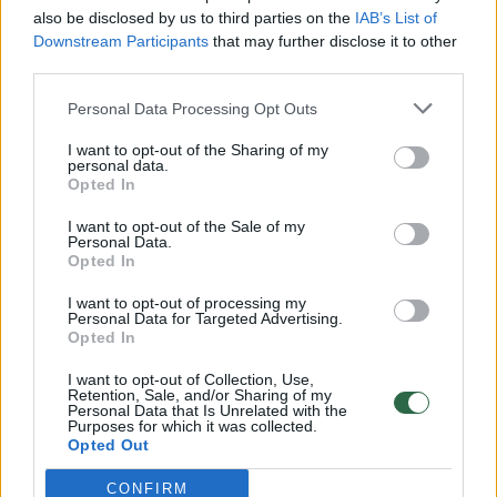
vaiko gyvybių išgelbėti nepavyko
also be disclosed by us to third parties on the
IAB’s List of
Žinios
|
Lietuvos diena
Downstream Participants
that may further disclose it to other
third parties.
00:00:57
Personal Data Processing Opt Outs
Savaitės vidurys nusimato karštas: temperatūra kils iki
32 laipsnių šilumos
I want to opt-out of the Sharing of my
personal data.
Žinios
|
Orai
Opted In
I want to opt-out of the Sale of my
Personal Data.
00:15:54
V. Zalužno pasisakymą laiko bandymu įsitvirtinti
Opted In
Ukrainos politikoje: jis yra neteisus
I want to opt-out of processing my
Laidos
|
Nauja diena
Personal Data for Targeted Advertising.
Opted In
I want to opt-out of Collection, Use,
00:00:59
Nufilmavo, kaip patvino Vilniaus Vakarinis aplinkkelis:
Retention, Sale, and/or Sharing of my
Personal Data that Is Unrelated with the
vaizdas pribloškia
Purposes for which it was collected.
Opted Out
Žinios
|
Lietuvos diena
CONFIRM