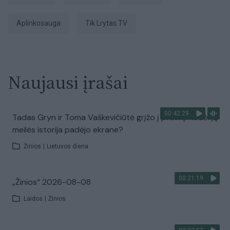
aplinkosauga
tik Lrytas.TV
Naujausi įrašai
00:42:29
Tadas Gryn ir Toma Vaškevičiūtė grįžo į praeitį: kodėl jų
meilės istorija padėjo ekrane?
Žinios
|
Lietuvos diena
00:21:19
„Žinios“ 2026-08-08
Laidos
|
Žinios