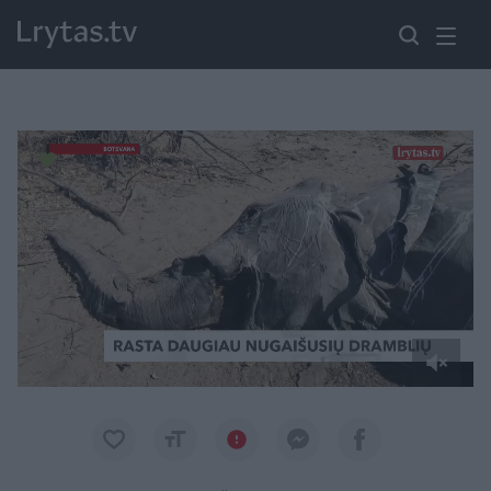
Paremkite Ukrainą