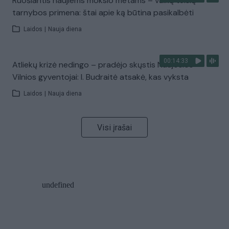
Ruošiantis naujiems mokslo metams – vaikų teisių
tarnybos primena: štai apie ką būtina pasikalbėti
Laidos
|
Nauja diena
00:14:33
Atliekų krizė nedingo – pradėjo skųstis Naujosios
Vilnios gyventojai: I. Budraitė atsakė, kas vyksta
Laidos
|
Nauja diena
Visi įrašai