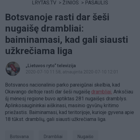
LRYTAS.TV
>
ŽINIOS
>
PASAULIS
Botsvanoje rasti dar šeši
nugaišę drambliai:
baiminamasi, kad gali siausti
užkrečiama liga
„Lietuvos ryto“ televizija
2020-07-10 11:58
, atnaujinta 2020-07-10 12:01
Botsvanos nacionalinio parko pareigūnai skelbia, kad
Okavango deltoje rasti dar šeši nugaišę
drambliai.
Anksčiau
šį mėnesį regione buvo aptiktas 281 nugaišęs dramblys.
Aplinkosaugininkai aiškinasi, masinio gyvūnų kritimo
priežastis. Baiminamasi, kad teritorijoje, kurioje gyvena apie
18 tūkst. dramblių, gali siausti užkrečiama liga.
Botsvana
drambliai
nugaišo