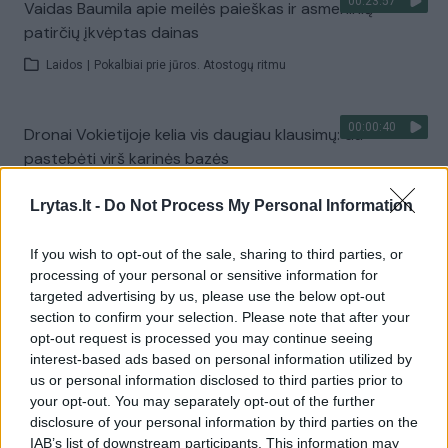
00:23:57
Vaidas Baumila apie meilės paieškas ir asmeninių
patirčių įkvėptas dainas
Laidos
|
Pokalbiai prie jūros. Atostogų ritmu
00:00:40
Dronai Vokietijoje kelia vis daugiau klausimų: du
pastebėti virš karinės bazės
Žinios
|
Pasaulis
Lrytas.lt -
Do Not Process My Personal Information
If you wish to opt-out of the sale, sharing to third parties, or
Visi įrašai
processing of your personal or sensitive information for
targeted advertising by us, please use the below opt-out
section to confirm your selection. Please note that after your
opt-out request is processed you may continue seeing
Žiūrimiausi įrašai
interest-based ads based on personal information utilized by
us or personal information disclosed to third parties prior to
your opt-out. You may separately opt-out of the further
00:00:30
Vaizdai iš tragiškos avarijos Vilniaus r.: dviejų moterų ir
disclosure of your personal information by third parties on the
IAB’s list of downstream participants. This information may