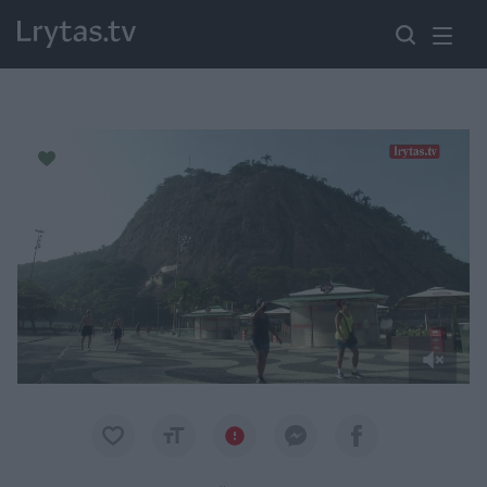
Paremkite Ukrainą