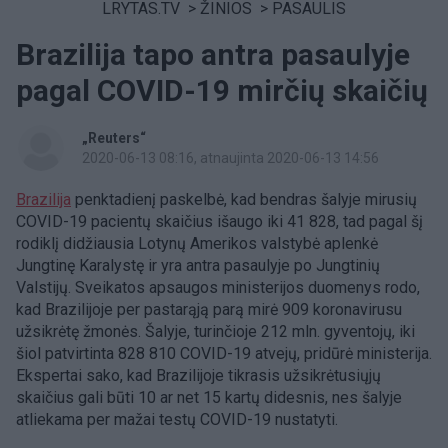
LRYTAS.TV
>
ŽINIOS
>
PASAULIS
Brazilija tapo antra pasaulyje
pagal COVID-19 mirčių skaičių
„Reuters“
2020-06-13 08:16
, atnaujinta 2020-06-13 14:56
Brazilija
penktadienį paskelbė, kad bendras šalyje mirusių
COVID-19 pacientų skaičius išaugo iki 41 828, tad pagal šį
rodiklį didžiausia Lotynų Amerikos valstybė aplenkė
Jungtinę Karalystę ir yra antra pasaulyje po Jungtinių
Valstijų. Sveikatos apsaugos ministerijos duomenys rodo,
kad Brazilijoje per pastarąją parą mirė 909 koronavirusu
užsikrėtę žmonės. Šalyje, turinčioje 212 mln. gyventojų, iki
šiol patvirtinta 828 810 COVID-19 atvejų, pridūrė ministerija.
Ekspertai sako, kad Brazilijoje tikrasis užsikrėtusiųjų
skaičius gali būti 10 ar net 15 kartų didesnis, nes šalyje
atliekama per mažai testų COVID-19 nustatyti.