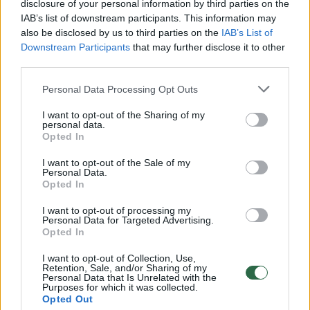
disclosure of your personal information by third parties on the
00:00:30
Vaizdai iš tragiškos avarijos Vilniaus r.: dviejų moterų ir
IAB’s list of downstream participants. This information may
vaiko gyvybių išgelbėti nepavyko
also be disclosed by us to third parties on the
IAB’s List of
Downstream Participants
that may further disclose it to other
Žinios
|
Lietuvos diena
third parties.
Personal Data Processing Opt Outs
00:00:57
Savaitės vidurys nusimato karštas: temperatūra kils iki
32 laipsnių šilumos
I want to opt-out of the Sharing of my
personal data.
Opted In
Žinios
|
Orai
I want to opt-out of the Sale of my
Personal Data.
00:15:54
V. Zalužno pasisakymą laiko bandymu įsitvirtinti
Opted In
Ukrainos politikoje: jis yra neteisus
I want to opt-out of processing my
Personal Data for Targeted Advertising.
Laidos
|
Nauja diena
Opted In
I want to opt-out of Collection, Use,
00:05:25
Retention, Sale, and/or Sharing of my
K. Prunskienės brolis prisiminė jaudinančią akimirką
Personal Data that Is Unrelated with the
prieš mirtį: „Tai buvo simbolinis mūsų pagerbimo
Purposes for which it was collected.
Opted Out
ženklas“