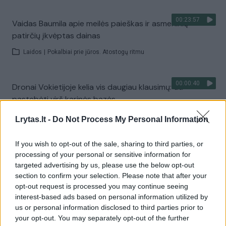
00:23:57
Vaidas Baumila apie meilės paieškas ir asmeninių
patirčių įkvėptas dainas
Laidos
|
Pokalbiai prie jūros. Atostogų ritmu
00:00:40
Dronai Vokietijoje kelia vis daugiau klausimų: du
pastebėti virš karinės bazės
Žinios
|
Pasaulis
Lrytas.lt -
Do Not Process My Personal Information
If you wish to opt-out of the sale, sharing to third parties, or
Visi įrašai
processing of your personal or sensitive information for
targeted advertising by us, please use the below opt-out
section to confirm your selection. Please note that after your
opt-out request is processed you may continue seeing
Žiūrimiausi įrašai
interest-based ads based on personal information utilized by
us or personal information disclosed to third parties prior to
your opt-out. You may separately opt-out of the further