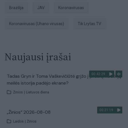
Brazilija
JAV
koronavirusas
koronavirusas (Uhano virusas)
tik Lrytas.TV
Naujausi įrašai
00:42:29
Tadas Gryn ir Toma Vaškevičiūtė grįžo į praeitį: kodėl jų
meilės istorija padėjo ekrane?
Žinios
|
Lietuvos diena
00:21:19
„Žinios“ 2026-08-08
Laidos
|
Žinios