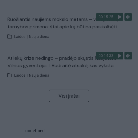
00:15:25
Ruošiantis naujiems mokslo metams – vaikų teisių
tarnybos primena: štai apie ką būtina pasikalbėti
Laidos
|
Nauja diena
00:14:33
Atliekų krizė nedingo – pradėjo skųstis Naujosios
Vilnios gyventojai: I. Budraitė atsakė, kas vyksta
Laidos
|
Nauja diena
Visi įrašai