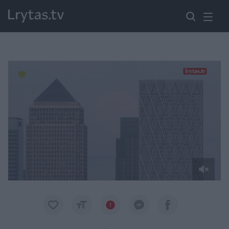
Paremkite Ukrainą