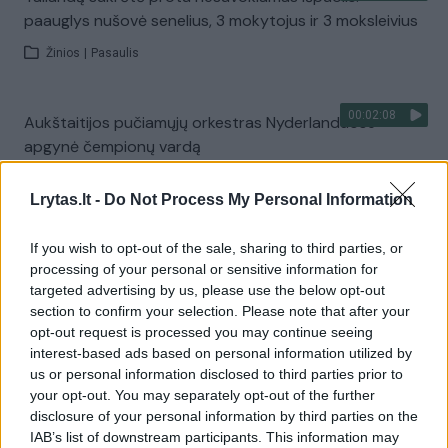
paauglys nušovė senelius, 3 mokytojus ir 3 moksleivius
Žinios
|
Pasaulis
00:02:08
Aukštaitijos pučiamųjų orkestras Nyderlanduose
apgynė čempionų vardą
Žinios
|
Lietuvos diena
Lrytas.lt -
Do Not Process My Personal Information
Visi įrašai
If you wish to opt-out of the sale, sharing to third parties, or
processing of your personal or sensitive information for
targeted advertising by us, please use the below opt-out
section to confirm your selection. Please note that after your
Žiūrimiausi įrašai
opt-out request is processed you may continue seeing
interest-based ads based on personal information utilized by
us or personal information disclosed to third parties prior to
your opt-out. You may separately opt-out of the further
00:00:30
Vaizdai iš tragiškos avarijos Vilniaus r.: dviejų moterų ir
disclosure of your personal information by third parties on the
vaiko gyvybių išgelbėti nepavyko
IAB’s list of downstream participants. This information may