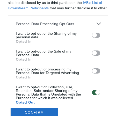
also be disclosed by us to third parties on the
IAB’s List of
Žinios
|
Lietuvos diena
Downstream Participants
that may further disclose it to other
third parties.
00:00:57
Savaitės vidurys nusimato karštas: temperatūra kils iki
Personal Data Processing Opt Outs
32 laipsnių šilumos
I want to opt-out of the Sharing of my
personal data.
Žinios
|
Orai
Opted In
I want to opt-out of the Sale of my
00:00:59
Personal Data.
Nufilmavo, kaip patvino Vilniaus Vakarinis aplinkkelis:
Opted In
vaizdas pribloškia
I want to opt-out of processing my
Žinios
|
Lietuvos diena
Personal Data for Targeted Advertising.
Opted In
I want to opt-out of Collection, Use,
00:15:54
V. Zalužno pasisakymą laiko bandymu įsitvirtinti
Retention, Sale, and/or Sharing of my
Ukrainos politikoje: jis yra neteisus
Personal Data that Is Unrelated with the
Purposes for which it was collected.
Opted Out
Laidos
|
Nauja diena
CONFIRM