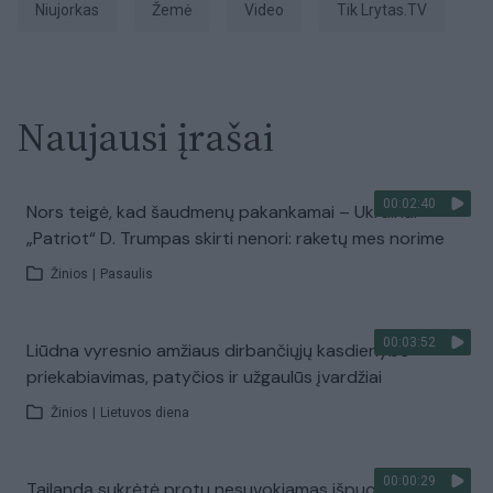
Niujorkas
Žemė
Video
tik Lrytas.TV
Naujausi įrašai
00:02:40
Nors teigė, kad šaudmenų pakankamai – Ukrainai
„Patriot“ D. Trumpas skirti nenori: raketų mes norime
Žinios
|
Pasaulis
00:03:52
Liūdna vyresnio amžiaus dirbančiųjų kasdienybė –
priekabiavimas, patyčios ir užgaulūs įvardžiai
Žinios
|
Lietuvos diena
00:00:29
Tailandą sukrėtė protu nesuvokiamas išpuolis: