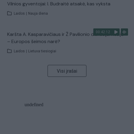
Vilnios gyventojai: I. Budraitė atsakė, kas vyksta
Laidos
|
Nauja diena
00:42:12
Karšta A. Kasparavičiaus ir Ž Pavilionio diskusija: Rusija
– Europos šeimos narė?
Laidos
|
Lietuva tiesiogiai
Visi įrašai