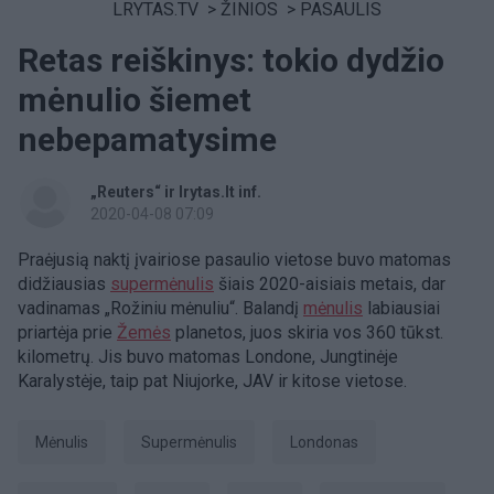
LRYTAS.TV
>
ŽINIOS
>
PASAULIS
Retas reiškinys: tokio dydžio
mėnulio šiemet
nebepamatysime
„Reuters“ ir lrytas.lt inf.
2020-04-08 07:09
Praėjusią naktį įvairiose pasaulio vietose buvo matomas
didžiausias
supermėnulis
šiais 2020-aisiais metais, dar
vadinamas „Rožiniu mėnuliu“. Balandį
mėnulis
labiausiai
priartėja prie
Žemės
planetos, juos skiria vos 360 tūkst.
kilometrų. Jis buvo matomas Londone, Jungtinėje
Karalystėje, taip pat Niujorke, JAV ir kitose vietose.
Mėnulis
supermėnulis
Londonas