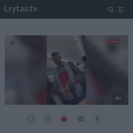
Paremkite Ukrainą