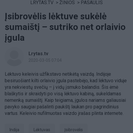
LRYTAS.TV
>
ŽINIOS
>
PASAULIS
Įsibrovėlis lėktuve sukėlė
sumaištį – sutriko net orlaivio
įgula
Lrytas.tv
2020-03-05 07:04
Lėktuvo keleivis užfikstavo netikėtą vaizdą. Indijoje
besiruošiant kilti orlaivio įgula pastebėjo, kad lėktuvo viduje
yra nekviestų svečių – į vidų įsmuko balandis. Šis ėmė
blaškytis ir skraidyti po visą lėktuvo kabiną, sukeldamas
nemenką sumaištį. Kaip teigiama, įgulos nariams galiausiai
pavyko saugiai pašalinti paukštį laukan pro pagrindinius
vartus. Keleivio nufilmuotas vaizdo įrašas plinta internete.
Indija
Lėktuvas
įsibrovėlis