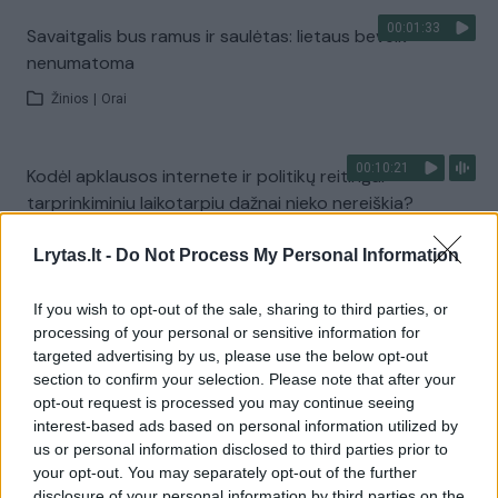
00:01:33
Savaitgalis bus ramus ir saulėtas: lietaus beveik
nenumatoma
Žinios
|
Orai
00:10:21
Kodėl apklausos internete ir politikų reitingai
tarprinkiminiu laikotarpiu dažnai nieko nereiškia?
Laidos
|
Informacinis skydas
Lrytas.lt -
Do Not Process My Personal Information
If you wish to opt-out of the sale, sharing to third parties, or
Visi įrašai
processing of your personal or sensitive information for
targeted advertising by us, please use the below opt-out
section to confirm your selection. Please note that after your
opt-out request is processed you may continue seeing
Žiūrimiausi įrašai
interest-based ads based on personal information utilized by
us or personal information disclosed to third parties prior to
your opt-out. You may separately opt-out of the further
00:00:30
disclosure of your personal information by third parties on the