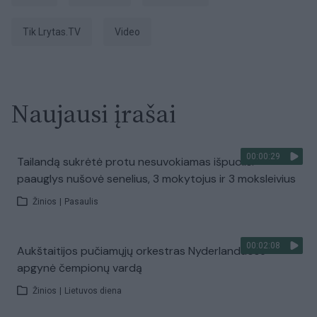
tik Lrytas.TV
Video
Naujausi įrašai
00:00:29
Tailandą sukrėtė protu nesuvokiamas išpuolis:
paauglys nušovė senelius, 3 mokytojus ir 3 moksleivius
Žinios
|
Pasaulis
00:02:08
Aukštaitijos pučiamųjų orkestras Nyderlanduose
apgynė čempionų vardą
Žinios
|
Lietuvos diena