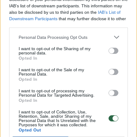
Vaizdai iš tragiškos avarijos Vilniaus r.: dviejų moterų ir
IAB’s list of downstream participants. This information may
vaiko gyvybių išgelbėti nepavyko
also be disclosed by us to third parties on the
IAB’s List of
Žinios
|
Lietuvos diena
Downstream Participants
that may further disclose it to other
third parties.
00:00:57
Personal Data Processing Opt Outs
Savaitės vidurys nusimato karštas: temperatūra kils iki
32 laipsnių šilumos
I want to opt-out of the Sharing of my
personal data.
Žinios
|
Orai
Opted In
I want to opt-out of the Sale of my
Personal Data.
00:00:59
Nufilmavo, kaip patvino Vilniaus Vakarinis aplinkkelis:
Opted In
vaizdas pribloškia
I want to opt-out of processing my
Žinios
|
Lietuvos diena
Personal Data for Targeted Advertising.
Opted In
I want to opt-out of Collection, Use,
00:05:25
K. Prunskienės brolis prisiminė jaudinančią akimirką
Retention, Sale, and/or Sharing of my
Personal Data that Is Unrelated with the
prieš mirtį: „Tai buvo simbolinis mūsų pagerbimo
Purposes for which it was collected.
ženklas“
Opted Out