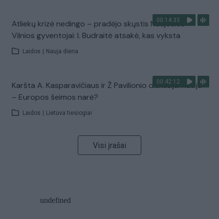
00:14:33
Atliekų krizė nedingo – pradėjo skųstis Naujosios
Vilnios gyventojai: I. Budraitė atsakė, kas vyksta
Laidos
|
Nauja diena
00:42:12
Karšta A. Kasparavičiaus ir Ž Pavilionio diskusija: Rusija
– Europos šeimos narė?
Laidos
|
Lietuva tiesiogiai
Visi įrašai