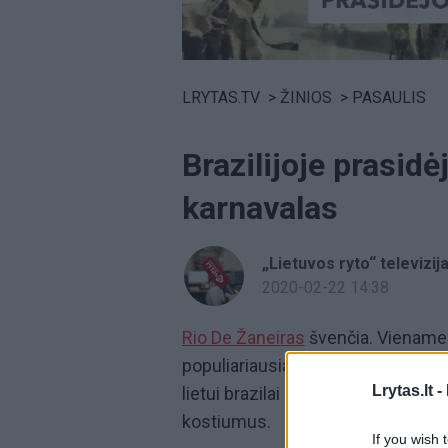
Volume
0%
LRYTAS.TV
>
ŽINIOS
>
PASAULIS
Brazilijoje prasid
karnavalas
„Lietuvos ryto“ televizij
2020-02-22 14:38
Rio De Žaneiras
švenčia. Viename 
populiariausias pasaulyje karnav
Lrytas.lt -
lietui brazilai surengė spalvingą
kostiumus.
If you wish 