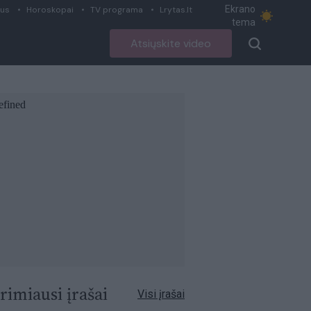
Ekrano
ius
Horoskopai
TV programa
Lrytas.lt
tema
Atsiųskite video
rimiausi įrašai
Visi įrašai