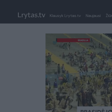
Klausyk Lrytas.tv
Naujausi
Žiū
Paremkite Ukrainą