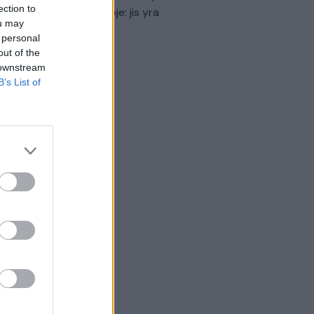
ection to
virtinti Ukrainos politikoje: jis yra
ou may
eisus
 personal
out of the
Laidos
|
Nauja diena
 downstream
B’s List of