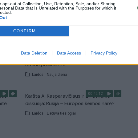
o opt-out of Collection, Use, Retention, Sale, and/or Sharing
ersonal Data that Is Unrelated with the Purposes for which it
lected.
Out
TV
Visi įrašai
CONFIRM
00:15:25
ų
Ruošiantis naujiems mokslo metams –
Data Deletion
Data Access
Privacy Policy
ažnai
vaikų teisių tarnybos primena: štai apie ką
būtina pasikalbėti
Laidos
|
Nauja diena
00:42:12
stis
Karšta A. Kasparavičiaus ir Ž Pavilionio
aitė
diskusija: Rusija – Europos šeimos narė?
Laidos
|
Lietuva tiesiogiai