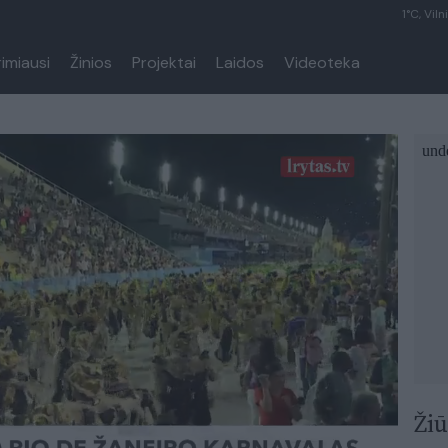
1°C, Viln
rimiausi
Žinios
Projektai
Laidos
Videoteka
Žiū