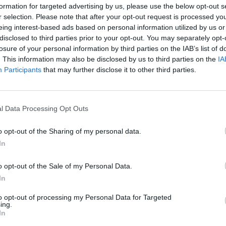
formation for targeted advertising by us, please use the below opt-out s
įsit
karnalavas
kostiumai
tik Lrytas.TV
r selection. Please note that after your opt-out request is processed y
net
eing interest-based ads based on personal information utilized by us or
disclosed to third parties prior to your opt-out. You may separately opt-
losure of your personal information by third parties on the IAB’s list of
. This information may also be disclosed by us to third parties on the
IA
Participants
that may further disclose it to other third parties.
Visi įrašai
2:40
00:03:52
mai –
Liūdna vyresnio amžiaus dirbančiųjų
l Data Processing Opt Outs
nenori:
kasdienybė – priekabiavimas, patyčios ir
o opt-out of the Sharing of my personal data.
užgaulūs įvardžiai
In
Žinios
|
Lietuvos diena
o opt-out of the Sale of my Personal Data.
In
0:29
00:02:08
mas
Aukštaitijos pučiamųjų orkestras
3
Nyderlanduose apgynė čempionų vardą
to opt-out of processing my Personal Data for Targeted
ing.
In
Žinios
|
Lietuvos diena