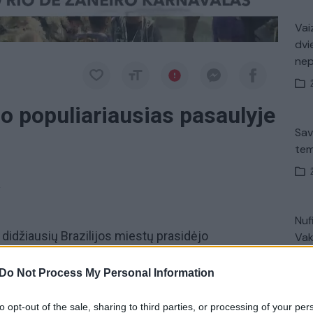
Vaiz
dvi
ne
ėjo populiariausias pasaulyje
Sav
tem
a
Nuf
didžiausių Brazilijos miestų prasidėjo
Vak
alas. Vadinamajame Sambadrome net ir pliaupiant
Do Not Process My Personal Information
 paradą: šoko, dainavo ir demonstravo įspūdingus
to opt-out of the sale, sharing to third parties, or processing of your per
V. 