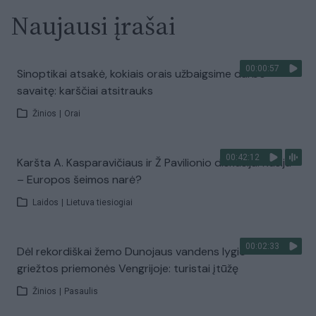
Naujausi įrašai
00:00:57
Sinoptikai atsakė, kokiais orais užbaigsime darbo
savaitę: karščiai atsitrauks
Žinios
|
Orai
00:42:12
Karšta A. Kasparavičiaus ir Ž Pavilionio diskusija: Rusija
– Europos šeimos narė?
Laidos
|
Lietuva tiesiogiai
00:02:33
Dėl rekordiškai žemo Dunojaus vandens lygio –
griežtos priemonės Vengrijoje: turistai įtūžę
Žinios
|
Pasaulis