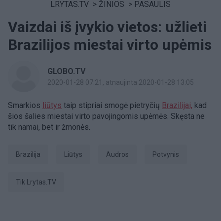
LRYTAS.TV
>
ŽINIOS
>
PASAULIS
Vaizdai iš įvykio vietos: užlieti
Brazilijos miestai virto upėmis
GLOBO.TV
2020-01-28 07:21
, atnaujinta 2020-01-28 13:05
Smarkios
liūtys
taip stipriai smogė pietryčių
Brazilijai,
kad
šios šalies miestai virto pavojingomis upėmės. Skęsta ne
tik namai, bet ir žmonės.
Brazilija
liūtys
audros
potvynis
tik Lrytas.TV