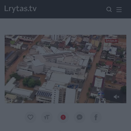
Paremkite Ukrainą