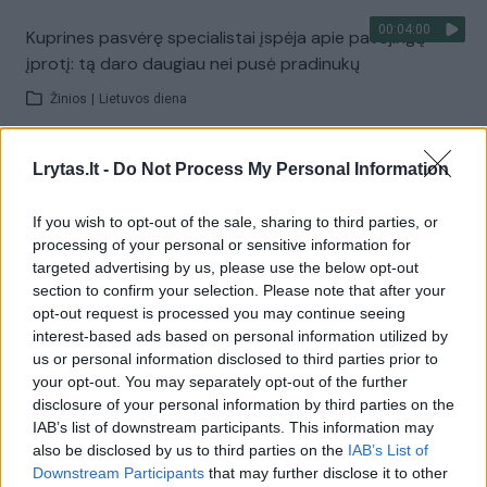
00:04:00
Kuprines pasvėrę specialistai įspėja apie pavojingą
įprotį: tą daro daugiau nei pusė pradinukų
Žinios
|
Lietuvos diena
Lrytas.lt -
Do Not Process My Personal Information
Visi įrašai
If you wish to opt-out of the sale, sharing to third parties, or
processing of your personal or sensitive information for
Žiūrimiausi įrašai
targeted advertising by us, please use the below opt-out
section to confirm your selection. Please note that after your
opt-out request is processed you may continue seeing
interest-based ads based on personal information utilized by
00:00:30
Vaizdai iš tragiškos avarijos Vilniaus r.: dviejų moterų ir
us or personal information disclosed to third parties prior to
vaiko gyvybių išgelbėti nepavyko
your opt-out. You may separately opt-out of the further
disclosure of your personal information by third parties on the
Žinios
|
Lietuvos diena
IAB’s list of downstream participants. This information may
also be disclosed by us to third parties on the
IAB’s List of
Downstream Participants
that may further disclose it to other
00:00:57