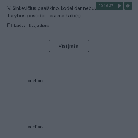
00:16:37
V. Sinkevičius paaiškino, kodėl dar nebuvo Koalicinės
tarybos posėdžio: esame kalbėję
Laidos
|
Nauja diena
Visi įrašai