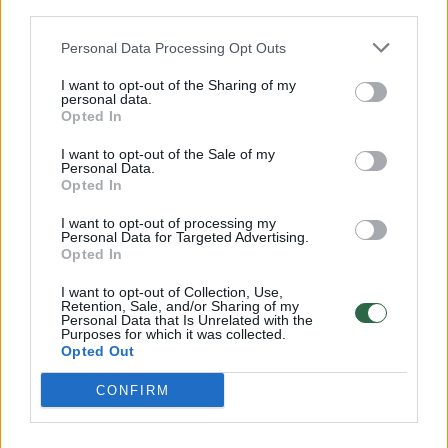
Savaitės vidurys nusimato karštas: temperatūra kils iki
third parties.
32 laipsnių šilumos
Personal Data Processing Opt Outs
Žinios
|
Orai
I want to opt-out of the Sharing of my
personal data.
Opted In
00:00:59
Nufilmavo, kaip patvino Vilniaus Vakarinis aplinkkelis:
vaizdas pribloškia
I want to opt-out of the Sale of my
Personal Data.
Opted In
Žinios
|
Lietuvos diena
I want to opt-out of processing my
Personal Data for Targeted Advertising.
00:00:55
Avarija Vilniuje: į stotelę įsirėžęs automobilis sužalojo
Opted In
dvi moteris
I want to opt-out of Collection, Use,
Retention, Sale, and/or Sharing of my
Žinios
|
Lietuvos diena
Personal Data that Is Unrelated with the
Purposes for which it was collected.
Opted Out
Visi įrašai
CONFIRM