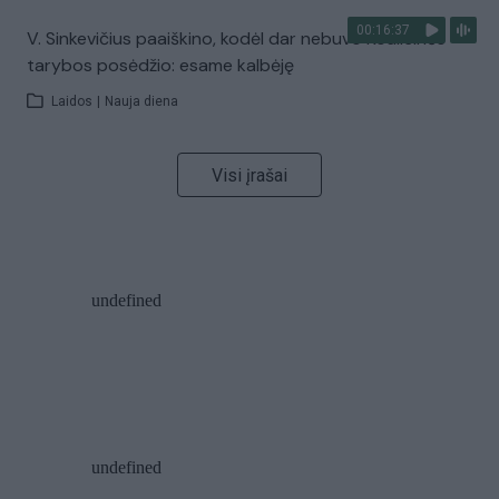
00:16:37
V. Sinkevičius paaiškino, kodėl dar nebuvo Koalicinės
tarybos posėdžio: esame kalbėję
Laidos
|
Nauja diena
Visi įrašai