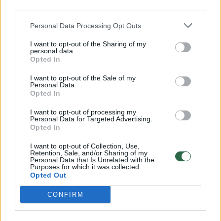
00:00:57
Savaitės vidurys nusimato karštas: temperatūra kils iki
third parties.
32 laipsnių šilumos
Personal Data Processing Opt Outs
Žinios
|
Orai
I want to opt-out of the Sharing of my
personal data.
Opted In
00:00:59
Nufilmavo, kaip patvino Vilniaus Vakarinis aplinkkelis:
vaizdas pribloškia
I want to opt-out of the Sale of my
Personal Data.
Opted In
Žinios
|
Lietuvos diena
I want to opt-out of processing my
Personal Data for Targeted Advertising.
00:00:55
Opted In
Avarija Vilniuje: į stotelę įsirėžęs automobilis sužalojo
dvi moteris
I want to opt-out of Collection, Use,
Retention, Sale, and/or Sharing of my
Žinios
|
Lietuvos diena
Personal Data that Is Unrelated with the
Purposes for which it was collected.
Opted Out
Visi įrašai
CONFIRM