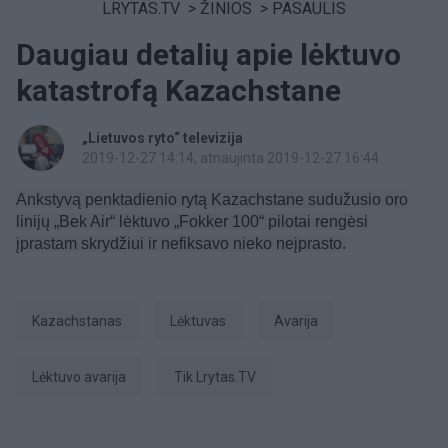
LRYTAS.TV
>
ŽINIOS
>
PASAULIS
Daugiau detalių apie lėktuvo
katastrofą Kazachstane
„Lietuvos ryto“ televizija
2019-12-27 14:14
, atnaujinta 2019-12-27 16:44
Ankstyvą penktadienio rytą Kazachstane sudužusio oro
linijų „Bek Air“ lėktuvo „Fokker 100“ pilotai rengėsi
įprastam skrydžiui ir nefiksavo nieko neįprasto.
Kazachstanas
Lėktuvas
avarija
lėktuvo avarija
tik Lrytas.TV