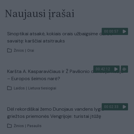
Naujausi įrašai
00:00:57
Sinoptikai atsakė, kokiais orais užbaigsime darbo
savaitę: karščiai atsitrauks
Žinios
|
Orai
00:42:12
Karšta A. Kasparavičiaus ir Ž Pavilionio diskusija: Rusija
– Europos šeimos narė?
Laidos
|
Lietuva tiesiogiai
00:02:33
Dėl rekordiškai žemo Dunojaus vandens lygio –
griežtos priemonės Vengrijoje: turistai įtūžę
Žinios
|
Pasaulis