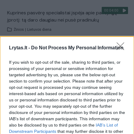
00:04:00
Kuprines pasvėrę specialistai įspėja apie pavojingą
įprotį: tą daro daugiau nei pusė pradinukų
Žinios
|
Lietuvos diena
Lrytas.lt -
Do Not Process My Personal Information
Visi įrašai
If you wish to opt-out of the sale, sharing to third parties, or
processing of your personal or sensitive information for
Žiūrimiausi įrašai
targeted advertising by us, please use the below opt-out
section to confirm your selection. Please note that after your
opt-out request is processed you may continue seeing
interest-based ads based on personal information utilized by
00:00:30
Vaizdai iš tragiškos avarijos Vilniaus r.: dviejų moterų ir
us or personal information disclosed to third parties prior to
vaiko gyvybių išgelbėti nepavyko
your opt-out. You may separately opt-out of the further
disclosure of your personal information by third parties on the
Žinios
|
Lietuvos diena
IAB’s list of downstream participants. This information may
also be disclosed by us to third parties on the
IAB’s List of
Downstream Participants
that may further disclose it to other