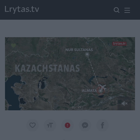
Paremkite Ukrainą